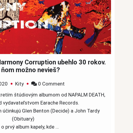
armony Corruption ubehlo 30 rokov.
 ňom možno nevieš?
on
020
Kity
0 Comment
Od
e tretím štúdiovým albumom od NAPALM DEATH,
vydania
od vydavateľstvom Earache Records.
albumu
th účinkujú Glen Benton (Decide) a John Tardy
Harmony
(Obituary)
Corruption
e o prvý album kapely, kde …
ubehlo