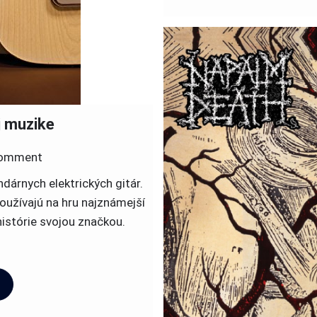
j muzike
on
omment
Zaujímavosti
dárnych elektrických gitár.
o
užívajú na hru najznámejší
rockovej
 histórie svojou značkou.
muzike