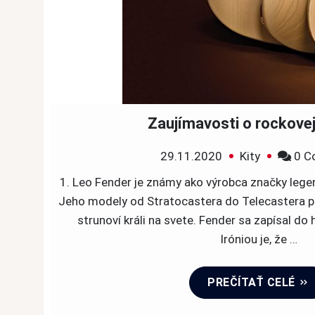
Zaujímavosti o rockove
29.11.2020
Kity
0 C
1. Leo Fender je známy ako výrobca značky legen
Jeho modely od Stratocastera do Telecastera po
strunoví králi na svete. Fender sa zapísal do
Iróniou je, že …
PREČÍTAŤ CELÉ