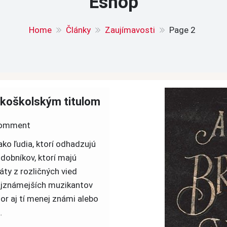
Eshop
Home
Články
Zaujímavosti
Page 2
okoškolským titulom
on
omment
Rockoví
ko ľudia, ktorí odhadzujú
a
udobníkov, ktorí majú
metaloví
ty z rozličných vied
hudobníci
ajznámejších muzikantov
s
or aj tí menej známi alebo
vysokoškolským
…
titulom