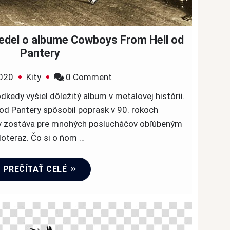
evedel o albume Cowboys From Hell od
Pantery
on
020
Kity
0 Comment
10
odkedy vyšiel dôležitý album v metalovej histórii.
vecí,
d Pantery spôsobil poprask v 90. rokoch
ktoré
v zostáva pre mnohých poslucháčov obľúbeným
si
oteraz. Čo si o ňom …
nevedel
o
PREČÍTAŤ CELÉ
albume
Cowboys
From
Hell
od