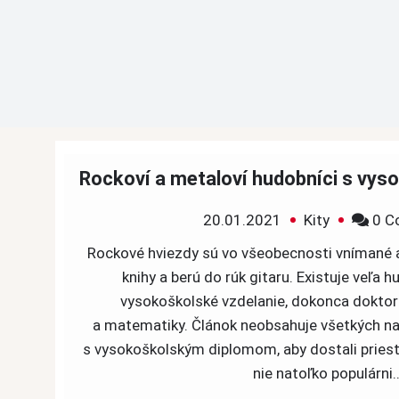
Rockoví a metaloví hudobníci s vys
20.01.2021
Kity
0 C
Rockové hviezdy sú vo všeobecnosti vnímané a
knihy a berú do rúk gitaru. Existuje veľa h
vysokoškolské vzdelanie, dokonca doktorá
a matematiky. Článok neobsahuje všetkých n
s vysokoškolským diplomom, aby dostali priest
nie natoľko populárni