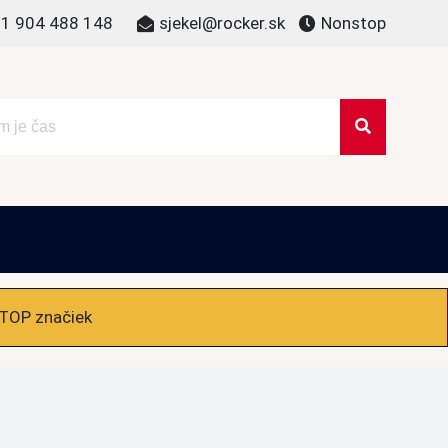
1 904 488 148
sjekel@rocker.sk
Nonstop
 TOP značiek