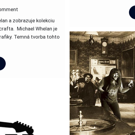
on
omment
Zaujímavosti
lan a zobrazuje kolekciu
o
crafta. Michael Whelan je
kapele
grafiky. Temná tvorba tohto
Obituary.
…
Už
je
to
30
rokov,
čo
vyšiel
album
Cause
of
Death