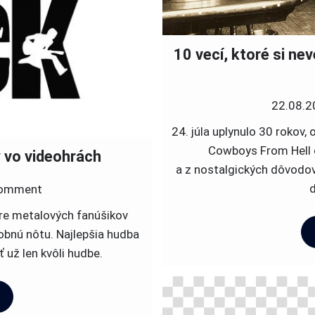
10 vecí, ktoré si n
22.08.2
24. júla uplynulo 30 rokov, 
Cowboys From Hell o
 vo videohrách
a z nostalgických dôvodo
d
on
omment
Najlepšie
re metalových fanúšikov
rockové
obnú nôtu. Najlepšia hudba
soundtracky
ať už len kvôli hudbe.
vo
videohrách