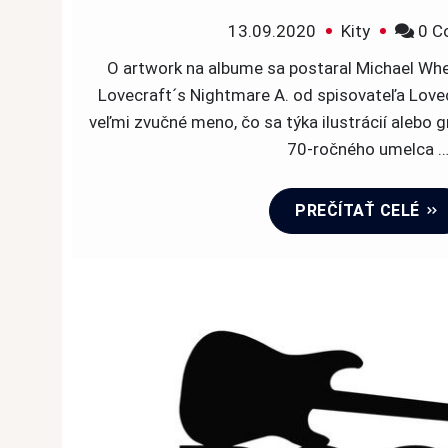
13.09.2020
Kity
0 C
O artwork na albume sa postaral Michael Whe
Lovecraft´s Nightmare A. od spisovateľa Love
veľmi zvučné meno, čo sa týka ilustrácií alebo 
70-ročného umelca 
PREČÍTAŤ CELÉ