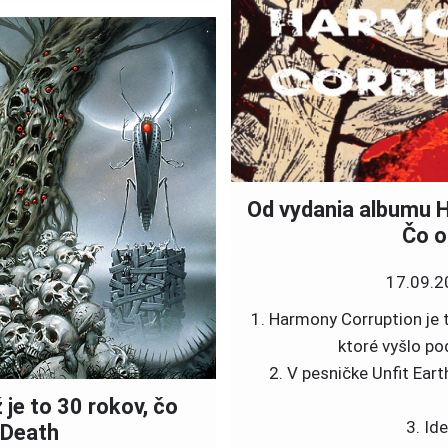
Od vydania albumu H
Čo o
17.09.2
1. Harmony Corruption j
ktoré vyšlo p
2. V pesničke Unfit Ear
 je to 30 rokov, čo
3. Id
 Death