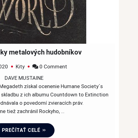
tky metalových hudobníkov
on
020
Kity
0 Comment
Dobré
DAVE MUSTAINE
skutky
 Megadeth získal ocenenie Humane Society´s
metalových
 skladbu z ich albumu Countdown to Extinction
hudobníkov
ednávala o povedomí zvieracích práv.
ne tiež zachránil Rockyho, …
PREČÍTAŤ CELÉ