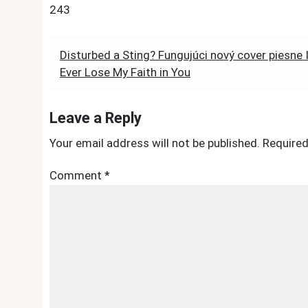
243
Post
Disturbed a Sting? Fungujúci nový cover piesne I
Ever Lose My Faith in You
navigation
Leave a Reply
Your email address will not be published.
Required
Comment
*