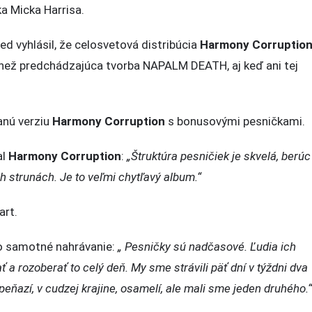
a Micka Harrisa.
d vyhlásil, že celosvetová distribúcia
Harmony Corruptio
 než predchádzajúca tvorba NAPALM DEATH, aj keď ani tej
anú verziu
Harmony Corruption
s bonusovými pesničkami.
al
Harmony Corruption
:
„Štruktúra pesničiek je skvelá, berúc
h strunách. Je to veľmi chytľavý album.“
art.
o samotné nahrávanie:
„ Pesničky sú nadčasové. Ľudia ich
 a rozoberať to celý deň. My sme strávili päť dní v týždni dva
ňazí, v cudzej krajine, osamelí, ale mali sme jeden druhého.“