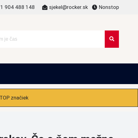
1 904 488 148
sjekel@rocker.sk
Nonstop
 TOP značiek