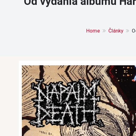
Od vydania albumu Har
Home
Články
O