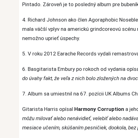
30
Pintado. Zároveň je to posledný album pre bubeník
rokov.
Čo
4. Richard Johnson ako člen Agoraphobic Noseblee
o
mala väčší vplyv na americkú grindcoreovú scénu
ňom
nemožno uprieť úspechy.
možno
nevieš?
5. V roku 2012 Earache Records vydali remastrov
6. Basgitarista Embury po rokoch od vydania opís
do úvahy fakt, že veľa z nich bolo zložených na dvoc
7. Album sa umiestnil na 67. pozícii UK Albums Ch
Gitarista Harris opísal
Harmony Corruption
a jeh
môžu milovať alebo nenávidieť, velebiť alebo nadávať
mesiace učením, skúšaním pesničiek, dookola, bez pe