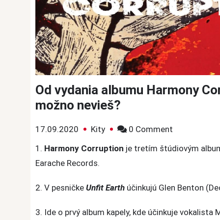
Od vydania albumu Harmony Cor
možno nevieš?
on
17.09.2020
Kity
0 Comment
Od
1.
Harmony Corruption
je tretím štúdiovým alb
vydania
Earache Records.
albumu
Harmony
2. V pesničke
Unfit Earth
účinkujú Glen Benton (Dec
Corruption
ubehlo
3. Ide o prvý album kapely, kde účinkuje vokalista