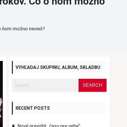
 rokov. Čo o ňom možno
 o ňom možno nevieš?
VYHĽADAJ SKUPINU, ALBUM, SKLADBU
RECENT POSTS
Nové pravidlá „času pre seba“: