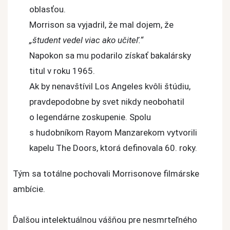
oblasťou.
Morrison sa vyjadril, že mal dojem, že
„študent vedel viac ako učiteľ.“
Napokon sa mu podarilo získať bakalársky
titul v roku 1965.
Ak by nenavštívil Los Angeles kvôli štúdiu,
pravdepodobne by svet nikdy neobohatil
o legendárne zoskupenie. Spolu
s hudobníkom Rayom Manzarekom vytvorili
kapelu The Doors, ktorá definovala 60. roky.
Tým sa totálne pochovali Morrisonove filmárske
ambície.
Ďalšou intelektuálnou vášňou pre nesmrteľného