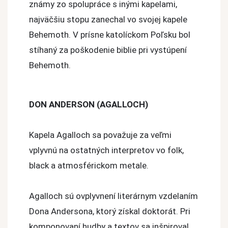
známy zo spolupráce s inými kapelami,
najväčšiu stopu zanechal vo svojej kapele
Behemoth. V prísne katolíckom Poľsku bol
stíhaný za poškodenie biblie pri vystúpení
Behemoth.
DON ANDERSON (AGALLOCH)
Kapela Agalloch sa považuje za veľmi
vplyvnú na ostatných interpretov vo folk,
black a atmosférickom metale.
Agalloch sú ovplyvnení literárnym vzdelaním
Dona Andersona, ktorý získal doktorát. Pri
komponovaní hudby a textov sa inšpiroval