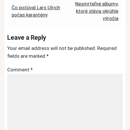
Post
Nesmrteľné albumy,
Čo počúval Lars Ulrich
ktoré slávia okrúhle
navigation
počas karantény
výročia
Leave a Reply
Your email address will not be published.
Required
fields are marked
*
Comment
*