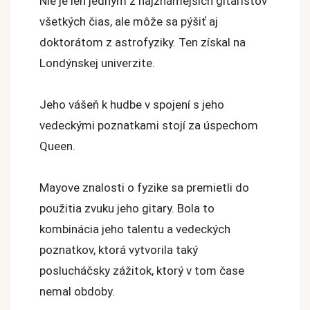
Nie je len jedným z najznámejších gitaristov
všetkých čias, ale môže sa pýšiť aj
doktorátom z astrofyziky. Ten získal na
Londýnskej univerzite.
Jeho vášeň k hudbe v spojení s jeho
vedeckými poznatkami stojí za úspechom
Queen.
Mayove znalosti o fyzike sa premietli do
použitia zvuku jeho gitary. Bola to
kombinácia jeho talentu a vedeckých
poznatkov, ktorá vytvorila taký
poslucháčsky zážitok, ktorý v tom čase
nemal obdoby.