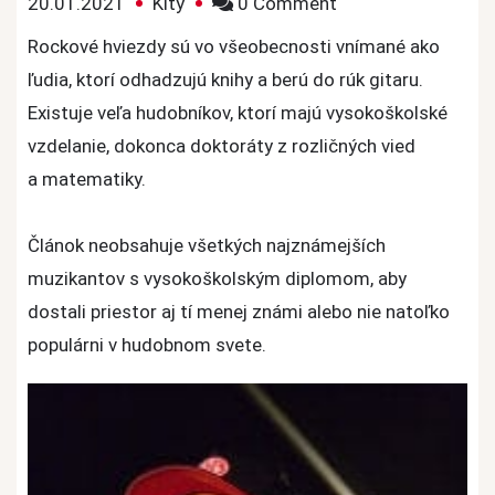
on
20.01.2021
Kity
0 Comment
Rockoví
Rockové hviezdy sú vo všeobecnosti vnímané ako
a
ľudia, ktorí odhadzujú knihy a berú do rúk gitaru.
metaloví
Existuje veľa hudobníkov, ktorí majú vysokoškolské
hudobníci
vzdelanie, dokonca doktoráty z rozličných vied
s
a matematiky.
vysokoškolským
titulom
Článok neobsahuje všetkých najznámejších
muzikantov s vysokoškolským diplomom, aby
dostali priestor aj tí menej známi alebo nie natoľko
populárni v hudobnom svete.