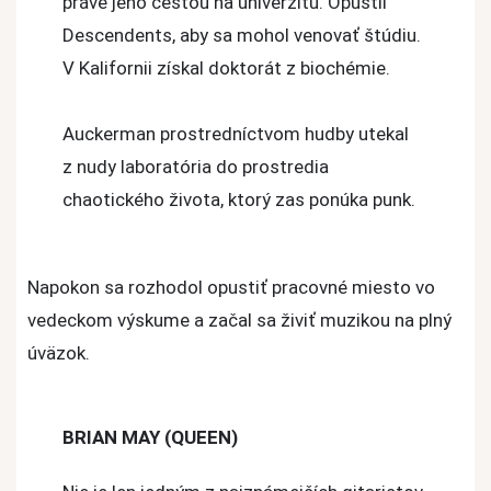
práve jeho cestou na univerzitu. Opustil
Descendents, aby sa mohol venovať štúdiu.
V Kalifornii získal doktorát z biochémie.
Auckerman prostredníctvom hudby utekal
z nudy laboratória do prostredia
chaotického života, ktorý zas ponúka punk.
Napokon sa rozhodol opustiť pracovné miesto vo
vedeckom výskume a začal sa živiť muzikou na plný
úväzok.
BRIAN MAY (QUEEN)