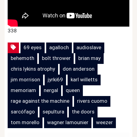
338
69 eyes
agalloch
audioslave
behemoth
bolt thrower
brian may
chris lykins atrophy
don anderson
jim morrison
jyrki69
karl willetts
memoriam
nergal
queen
rage against the machine
rivers cuomo
sarcófago
sepultura
the doors
tom morello
wagner lamounier
weezer