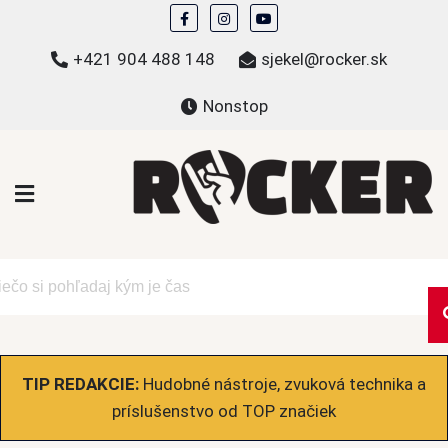
Skip
to
+421 904 488 148
sjekel@rocker.sk
content
Nonstop
ROCKER.sk
Hudobné novinky a eshop – mikiny, tričká,
bundy a ďalšie
TIP REDAKCIE:
Hudobné nástroje, zvuková technika a
príslušenstvo od TOP značiek