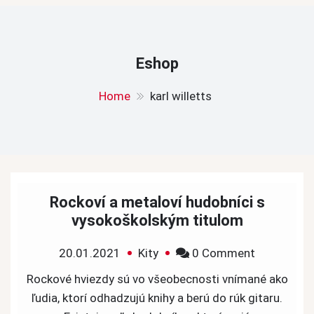
Eshop
Home
karl willetts
Rockoví a metaloví hudobníci s
vysokoškolským titulom
on
20.01.2021
Kity
0 Comment
Rockoví
Rockové hviezdy sú vo všeobecnosti vnímané ako
a
ľudia, ktorí odhadzujú knihy a berú do rúk gitaru.
metaloví