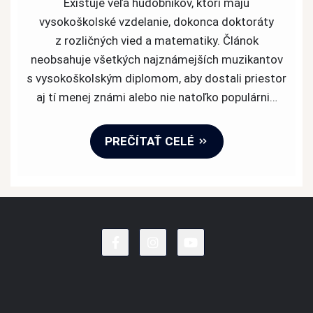
Existuje veľa hudobníkov, ktorí majú
hudobníci
vysokoškolské vzdelanie, dokonca doktoráty
s
z rozličných vied a matematiky. Článok
vysokoško
neobsahuje všetkých najznámejších muzikantov
titulom
s vysokoškolským diplomom, aby dostali priestor
aj tí menej známi alebo nie natoľko populárni…
PREČÍTAŤ CELÉ