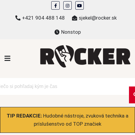
Skip
to
+421 904 488 148
sjekel@rocker.sk
content
Nonstop
ROCKER.sk
Hudobné novinky a eshop – mikiny, tričká,
bundy a ďalšie
TIP REDAKCIE:
Hudobné nástroje, zvuková technika a
príslušenstvo od TOP značiek