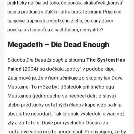
prakticky nelíšia od toho, čo ponúka akákoľvek „kórová“
scéna pretkaná s ďalšími ultra brutal žánrami. Príjemné
spojenie trápnosti a všetkého zlého, čo daný žáner
ponúka s vtipnosťou a nadhľadom, nemyslíte?
Megadeth – Die Dead Enough
Skladba
Die Dead Enough
z albumu
The System Has
Failed
(2004) sa dočkala „pocty“ v podobe klipu.
Zaujímavé je, že v ňom účinkuje zo skupiny len Dave
Mustaine. To môže byť dôsledok prílišného ega
Mustainea (jednoducho sa nechcel deliť o slávu)
alebo predtuchy ostatných členov kapely, že sa klip
absolútne nepodarí. Tak či onak, výsledok je viac než
zlý a za toto si Dave pomyselného Oscara za
metalové videá určite neodniesol. Pochybujem, že by