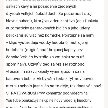
šálkach kávy a na posedenie zjedených
štyroch veľkých čokoládach. Za pozornosť stojí
hlavne bubeník, ktorý vo videu zastáva (asi) funkciu
automaticky generovaných bicích a jeho údery
paličkami sú viac než komické. Postupne sa nám
v klipe vystriedajú všetky hudobné nástroje aj
hudobníci (originálnosť hrajúcej kapely bez
čohokoľvek, čo by stálo za zmienku som už
spomínal?). Oživiť video sa režisér rozhodol
vtesnaním názvu kapely vynímajúcom sa na
basovom bubne. Ak by vám teda z rytmov power
metalu nebolo jasné, čo sa to deje, tak dnes vás baví
STRATOVARIUS!
Prvý komentár pod videom na
YouTube poukazuje na úplne nový video aj hudobný
rozmer. Ak si ho totiž pustíte v polovičnej rýchlosti