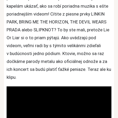
kapelám ukázať, ako sa robí poriadna muzika s ešte
poriadnejším videom! Cítite z piesne prvky LINKIN
PARK, BRING ME THE HORIZON, THE DEVIL WEARS
PRADA alebo SLIPKNOT? To by ste mali, pretože Lie
Or Liar si o to priam pýtajú. Ako uvádzajú pod
videom, veľmi radi by s týmito velikánmi zdieľali
v budúcnosti jedno pódium. Ktovie, možno sa raz
dočkáme parody metalu ako oficiálnej odnože a za
ich koncert sa budú platiť ťažké peniaze. Teraz ale ku
klipu.