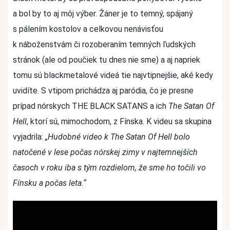
a bol by to aj môj výber. Žáner je to temný, spájaný
s pálením kostolov a celkovou nenávisťou
k náboženstvám či rozoberaním temných ľudských
stránok (ale od poučiek tu dnes nie sme) a aj napriek
tomu sú blackmetalové videá tie najvtipnejšie, aké kedy
uvidíte. S vtipom prichádza aj paródia, čo je presne
prípad nórskych THE BLACK SATANS a ich
The Satan Of
Hell
, ktorí sú, mimochodom, z Fínska. K videu sa skupina
vyjadrila:
„Hudobné video k The Satan Of Hell bolo
natočené v lese počas nórskej zimy v najtemnejších
časoch v roku iba s tým rozdielom, že sme ho točili vo
Fínsku a počas leta.“