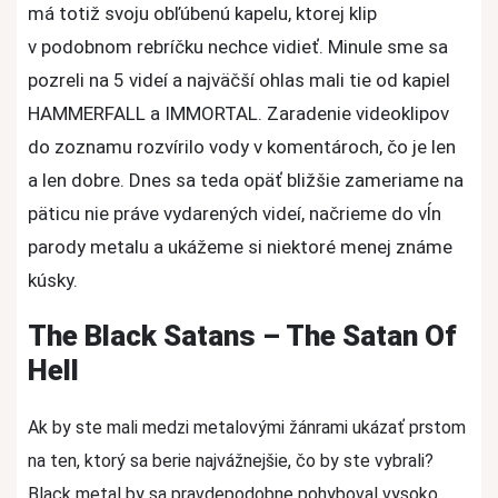
má totiž svoju obľúbenú kapelu, ktorej klip
v podobnom rebríčku nechce vidieť. Minule sme sa
pozreli na 5 videí a najväčší ohlas mali tie od kapiel
HAMMERFALL a IMMORTAL. Zaradenie videoklipov
do zoznamu rozvírilo vody v komentároch, čo je len
a len dobre. Dnes sa teda opäť bližšie zameriame na
päticu nie práve vydarených videí, načrieme do vĺn
parody metalu a ukážeme si niektoré menej známe
kúsky.
The Black Satans – The Satan Of
Hell
Ak by ste mali medzi metalovými žánrami ukázať prstom
na ten, ktorý sa berie najvážnejšie, čo by ste vybrali?
Black metal by sa pravdepodobne pohyboval vysoko