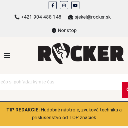
Skip
to
+421 904 488 148
sjekel@rocker.sk
content
Nonstop
ROCKER.sk
Hudobné novinky a eshop – mikiny, tričká,
bundy a ďalšie
TIP REDAKCIE:
Hudobné nástroje, zvuková technika a
príslušenstvo od TOP značiek