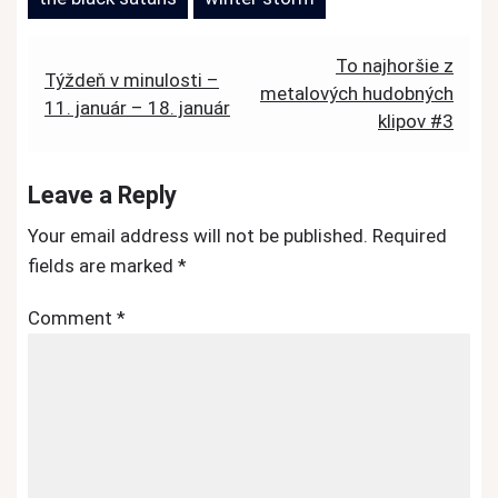
Post
To najhoršie z
Týždeň v minulosti –
metalových hudobných
navigation
11. január – 18. január
klipov #3
Leave a Reply
Your email address will not be published.
Required
fields are marked
*
Comment
*