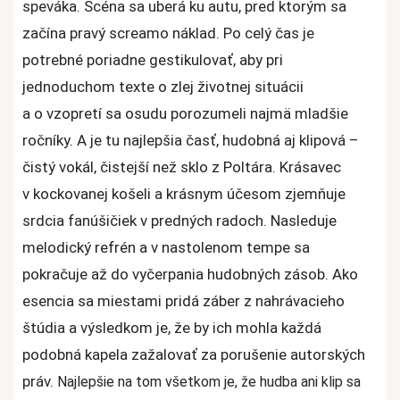
speváka. Scéna sa uberá ku autu, pred ktorým sa
začína pravý screamo náklad. Po celý čas je
potrebné poriadne gestikulovať, aby pri
jednoduchom texte o zlej životnej situácii
a o vzopretí sa osudu porozumeli najmä mladšie
ročníky. A je tu najlepšia časť, hudobná aj klipová –
čistý vokál, čistejší než sklo z Poltára. Krásavec
v kockovanej košeli a krásnym účesom zjemňuje
srdcia fanúšičiek v predných radoch. Nasleduje
melodický refrén a v nastolenom tempe sa
pokračuje až do vyčerpania hudobných zásob. Ako
esencia sa miestami pridá záber z nahrávacieho
štúdia a výsledkom je, že by ich mohla každá
podobná kapela zažalovať za porušenie autorských
práv.
Najlepšie na tom všetkom je, že hudba ani klip sa