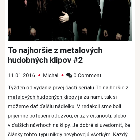
To najhoršie z metalových
hudobných klipov #2
on
11.01.2016
Michal
0 Comment
To
Týždeň od vydania prvej časti seriálu
To najhoršie z
najhoršie
metalových hudobných klipov
je za nami, tak si
z
môžeme dať ďalšiu nádielku. V redakcii sme boli
metalových
príjemne potešení odozvou, či už v čítanosti, alebo
hudobných
v ďalších návrhoch na klipy. Je dobré si uvedomiť, že
klipov
#2
články tohto typu nikdy nevyhovejú všetkým. Každý