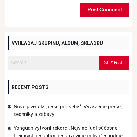
VYHĽADAJ SKUPINU, ALBUM, SKLADBU
RECENT POSTS
Nové pravidlá „času pre seba“: Vyváženie práce,
techniky a zábavy
Yanguan vytvoril rekord „Najviac ľudí súčasne
hrajúcich na bubon na privítanie prílivu“ a buduje