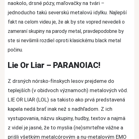
naokolo, drsné pózy, maľovačky na tvári –
jednoducho takú severskú metalovú idylku.
Najlepší
fakt na celom videu je, že ak by ste vopred nevedeli o
zameraní skupiny na parody metal, pravdepodobne by
ste si nevšimli rozdiel oproti klasickému black metal
počinu.
Lie Or Liar – PARANOIAC!
Z drsných nórsko-fínskych lesov prejdeme do
teplejších (v obidvoch významoch) metalových vôd.
LIE OR LIAR (LOL) sa takisto ako prvá predstavená
kapela nedá brať inak než s nadhľadom. Z ich
vystupovania, názvu skupiny, hudby, textov a najmä
z videí je jasné, že to myslia (ne)smrteľne vážne a
prišli všetkým metalcórovým a nu-metalovým EMO