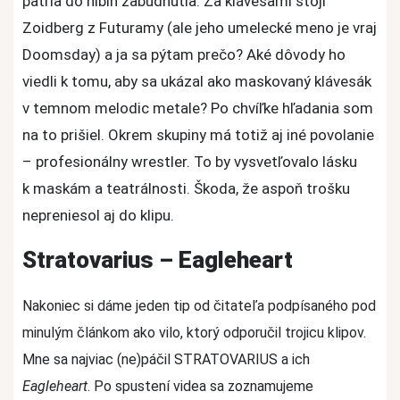
patria do hlbín zabudnutia. Za klávesami stojí
Zoidberg z Futuramy (ale jeho umelecké meno je vraj
Doomsday) a ja sa pýtam prečo? Aké dôvody ho
viedli k tomu, aby sa ukázal ako maskovaný klávesák
v temnom melodic metale? Po chvíľke hľadania som
na to prišiel. Okrem skupiny má totiž aj iné povolanie
– profesionálny wrestler. To by vysvetľovalo lásku
k maskám a teatrálnosti. Škoda, že aspoň trošku
nepreniesol aj do klipu.
Stratovarius – Eagleheart
Nakoniec si dáme jeden tip od čitateľa podpísaného pod
minulým článkom ako vilo, ktorý odporučil trojicu klipov.
Mne sa najviac (ne)páčil STRATOVARIUS a ich
Eagleheart
. Po spustení videa sa zoznamujeme