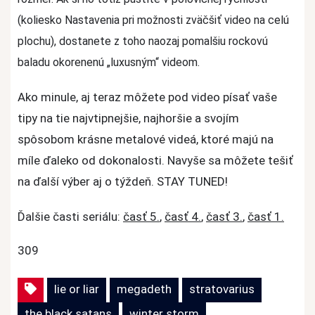
(koliesko Nastavenia pri možnosti zväčšiť video na celú
plochu), dostanete z toho naozaj pomalšiu rockovú
baladu okorenenú „luxusným“ videom.
Ako minule, aj teraz môžete pod video písať vaše
tipy na tie najvtipnejšie, najhoršie a svojím
spôsobom krásne metalové videá, ktoré majú na
míle ďaleko od dokonalosti. Navyše sa môžete tešiť
na ďalší výber aj o týždeň. STAY TUNED!
Ďalšie časti seriálu:
časť 5.
,
časť 4.
,
časť 3.
,
časť 1.
309
lie or liar
megadeth
stratovarius
the black satans
winter storm