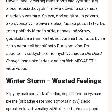
Dave si sedí v čiernej miestnosti ako vystrihnutej
z osemdesiatkových filmov a očividne sa vznáša
niekde vo vesmíre. Spieva, drví na gitaru a pozerá,
ako dvojica vyhrabáva na pláži ľudské pozostatky. Do
toho pohľady lámača sŕdc, nahnevané výrazy,
gestikulácia a mimika tak neuverenia hodné, že by sa
za to nemuseli hanbiť ani v Búrlivom víne. Po
spočítaní všetkých premenných vychádza
Die Dead
Enough
jasne ako jeden z najhorších MEGADETH
videí vôbec.
Winter Storm – Wasted Feelings
Klipy by mali sprevádzať hudbu, doplniť text či význam
piesne (prípadne ešte viac zamotať hlavy) alebo
sprostredkovať vizuálny zážitok, ku ktorému sa popri