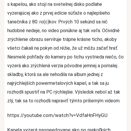
s kapelou, ako stojí na svetelnej disko podlahe
vyzerajúcej ako z prvej edície súťaže o najlepšieho
tanečníka z 80. ro(c)kov. Prvých 10 sekúnd sa nič
hudobné nedeje, no video ponúkne aj tak veľa. Očividné
zrýchlenie obrazu servíruje trápne krásne ticho, akoby
všetci čakali na pokyn od réžie, že už môžu začať hrať.
Nesmelé pohľady do kamery po tichu vystrieda niečo, čo
vyzerá ako zrýchlená verzia pôvodne jemnej a pomalej
skladby, ktorá sa ale nehodila na album jednej z
najrýchlejších powermetalových kapiel, a tak sa ju
rozhodli spustiť na PC rýchlejšie. Výsledok nebol až tak
zlý, tak sa to rozhodli napraviť týmto príšerným videom.
https://youtube.com/watch?v=VdfaHnFHyGU
Kapela vyzerá naspeedovane ako po niekoľkých