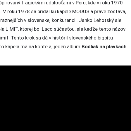
nšpirovaný tragickými udalosťami v Peru, kde v roku 1970
. V roku 1978 sa pridal ku kapele MODUS a práve zostava,
ýraznejších v slovenskej konkurencii. Janko Lehotský ale
pela LIMIT, ktorej bol Laco súčasťou, ale keďže tento názov
imit. Tento krok sa dá v histórií slovenského bigbítu
áto kapela má na konte aj jeden album
Bodliak na plavkách