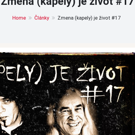
Zmena (kapely) je život #17
Home
Články
Zmena (kapely) je život #17