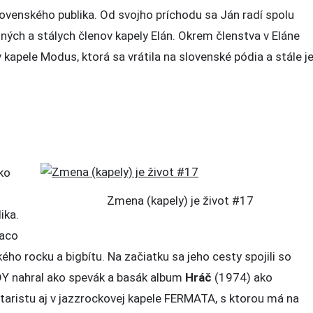
slovenského publika. Od svojho príchodu sa Ján radí spolu
h a stálych členov kapely Elán. Okrem členstva v Eláne
 kapele Modus, ktorá sa vrátila na slovenské pódia a stále j
ako
Zmena (kapely) je život #17
ika.
Laco
ého rocku a bigbítu. Na začiatku sa jeho cesty spojili so
 nahral ako spevák a basák album
Hráč
(1974) ako
aristu aj v jazzrockovej kapele FERMATA, s ktorou má na