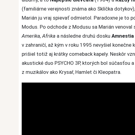
(familiárne verejnosti známa ako Sklíčka dotykov
Marián ju vraj spievať odmietol. Paradoxne je to p
Modus. Po odchode z Modusu sa Marián venoval s
Amerika, Afrika
a následne druhú dosku
Amnestia 
v zahraničí, až kým v roku 1995 nevyšiel konečne
prišiel totiž aj krátky comeback kapely. Neskôr 
akustické duo PSYCHO 3P, ktorých bol súčasťou a
z muzikálov ako Krysař, Hamlet či Kleopatra.