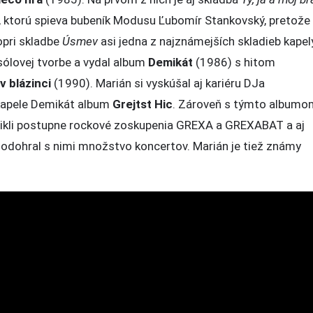
), ktorú spieva bubeník Modusu Ľubomír Stankovský, pretože
opri skladbe
Úsmev
asi jedna z najznámejších skladieb kapel
ólovej tvorbe a vydal album
Demikát
(1986) s hitom
v blázinci
(1990). Marián si vyskúšal aj kariéru DJa
 kapele Demikát album
Grejtst Hic
. Zároveň s týmto albumo
vznikli postupne rockové zoskupenia GREXA a GREXABAT a aj
 odohral s nimi množstvo koncertov. Marián je tiež známy