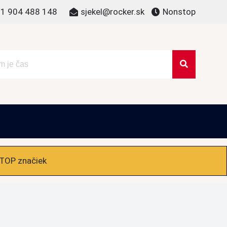
1 904 488 148
sjekel@rocker.sk
Nonstop
 TOP značiek