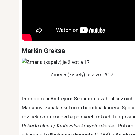
Marián Greksa
Zmena (kapely) je život #17
Ďurindom či Andrejom Šebanom a zahral si v nich 
Mariánovi začala skutočná hudobná kariéra. Spolu
rozlúčkovom koncerte po dvoch rokoch fungovania 
Puberta blues / Kráľovstvo krivých zrkadiel
. Potom 
albumy, a to
Najlepšie dievčatá
(1984) a
Každý n