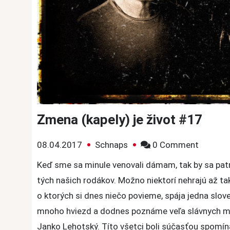
Zmena (kapely) je život #17
on
08.04.2017
Schnaps
0 Comment
Zmena
Keď sme sa minule venovali dámam, tak by sa patr
(kapely)
tých našich rodákov. Možno niektorí nehrajú až tak
je
o ktorých si dnes niečo povieme, spája jedna slov
život
mnoho hviezd a dodnes poznáme veľa slávnych mie
#17
Janko Lehotský. Títo všetci boli súčasťou spomína