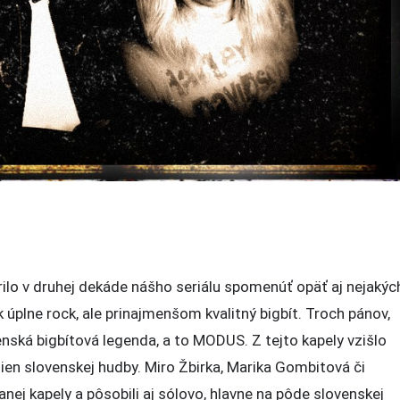
ilo v druhej dekáde nášho seriálu spomenúť opäť aj nejakýc
 úplne rock, ale prinajmenšom kvalitný bigbít. Troch pánov,
enská bigbítová legenda, a to MODUS. Z tejto kapely vzišlo
n slovenskej hudby. Miro Žbirka, Marika Gombitová či
nej kapely a pôsobili aj sólovo, hlavne na pôde slovenskej