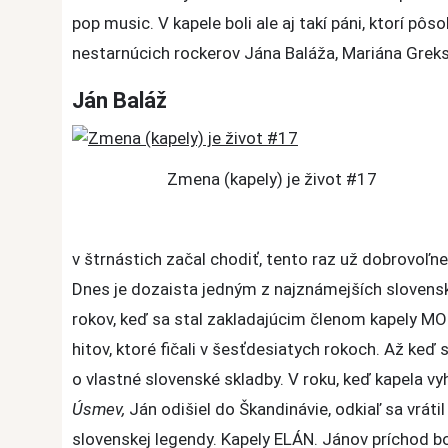
pop music. V kapele boli ale aj takí páni, ktorí pôs
nestarnúcich rockerov Jána Baláža, Mariána Grek
Ján Baláž
Zmena (kapely) je život #17
v štrnástich začal chodiť, tento raz už dobrovoľne, a
Dnes je dozaista jedným z najznámejších slovensk
rokov, keď sa stal zakladajúcim členom kapely MOD
hitov, ktoré fičali v šesťdesiatych rokoch. Až keď 
o vlastné slovenské skladby. V roku, keď kapela v
Úsmev,
Ján odišiel do Škandinávie, odkiaľ sa vrátil
slovenskej legendy. Kapely ELÁN. Jánov príchod bo