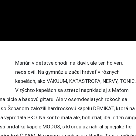
Marián v detstve chodil na klavír, ale ten ho veru
neoslovil. Na gymnáziu začal hrávať v rôznych
kapelách, ako VÁKUUM, KATASTROFA, NERVY, TONIC
V týchto kapelách sa stretol napríklad aj s Maťom
na bicie a basovú gitaru. Ale v osemdesiatych rokoch sa
 so Šebanom založili hardrockovú kapelu DEMIKÁT, ktorá na
vypredala PKO. Na konte mala ale, bohužiaľ, iba jeden sing
sa pridal ku kapele MODUS, s ktorou už nahral aj nejaké tie
iečo hrá
(1985). Na prvom z nich je aj skladba
Ty, ja a môj br