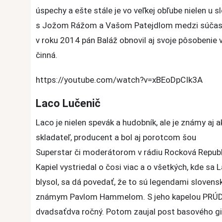
úspechy a ešte stále je vo veľkej obľube nielen u 
s Jožom Rážom a Vašom Patejdlom medzi súčasnýc
v roku 2014 pán Baláž obnovil aj svoje pôsobenie v
činná.
https://youtube.com/watch?v=xBEoDpCIk3A
Laco Lučenič
Laco je nielen spevák a hudobník, ale je známy aj 
skladateľ, producent a bol aj porotcom šou
Superstar či moderátorom v rádiu Rocková Republ
Kapiel vystriedal o čosi viac a o všetkých, kde sa 
blysol, sa dá povedať, že to sú legendami slovensk
známym Pavlom Hammelom. S jeho kapelou PRÚDY
dvadsaťdva ročný. Potom zaujal post basového git