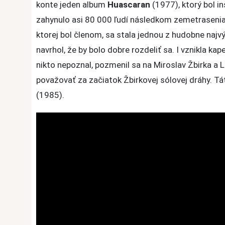
konte jeden album
Huascaran
(1977), ktorý bol i
zahynulo asi 80 000 ľudí následkom zemetrasenia
ktorej bol členom, sa stala jednou z hudobne najv
navrhol, že by bolo dobre rozdeliť sa. I vznikla ka
nikto nepoznal, pozmenil sa na Miroslav Žbirka a L
považovať za začiatok Žbirkovej sólovej dráhy. T
(1985).