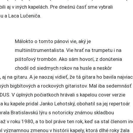
obili aj v iných kapelách. Pre dnešnú časť sme vybrali
su a Laca Lučeniča.
Málokto o tomto pánovi vie, aký je
multiinštrumentalista. Vie hrať na trumpetu i na
pištoľový trombón. Ako sám hovorí, z donútenia
chodil od siedmych rokov na husle a neskôr
j na gitaru. A je naozaj vidieť, že tá gitara ho bavila najviac
ých bigbítových a rockových gitaristov. Mal iba sedemnásť
US. V úplných počiatkoch hrávali s kapelou cover verzie
sa ku kapele pridal Janko Lehotský, obohatil sa jej repertoár
yhrala Bratislavskú lýru s notoricky známou skladbou
 až v roku 1980, a to bol práve ten rok, keď sa stal členom in
l významnou zmenou v histórii kapely, ktorá dlhé roky žala