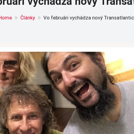
bruári vychádza nový Transat
Home
Články
Vo februári vychádza nový Transatlantic