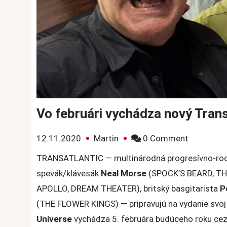
Vo februári vychádza nový Trans
on
12.11.2020
Martin
0 Comment
Vo
TRANSATLANTIC — multinárodná progresívno-rocko
februári
spevák/klávesák
Neal Morse
(SPOCK’S BEARD, TH
vychádza
APOLLO, DREAM THEATER), britský basgitarista
P
nový
(THE FLOWER KINGS) — pripravujú na vydanie svoj
Transatla
Universe
vychádza 5. februára budúceho roku ce