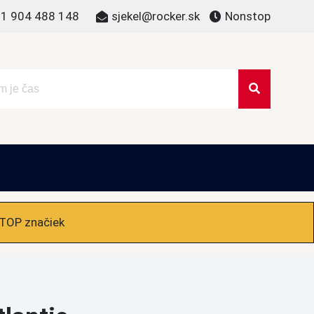
1 904 488 148
sjekel@rocker.sk
Nonstop
 TOP značiek