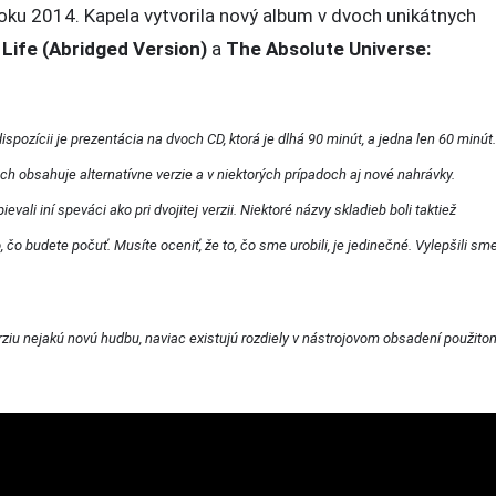
oku 2014. Kapela vytvorila nový album v dvoch unikátnych
Life (Abridged Version)
a
The Absolute Universe:
spozícii je prezentácia na dvoch CD, ktorá je dlhá 90 minút, a jedna len 60 minút.
ch obsahuje alternatívne verzie a v niektorých prípadoch aj nové nahrávky.
ali iní speváci ako pri dvojitej verzii. Niektoré názvy skladieb boli taktiež
 čo budete počuť. Musíte oceniť, že to, čo sme urobili, je jedinečné. Vylepšili sm
ziu nejakú novú hudbu, naviac existujú rozdiely v nástrojovom obsadení použito