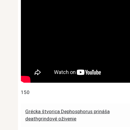
150
Post
Grécka štvorica Dephosphorus prináša
deathgrindové oživenie
navigation