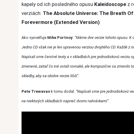
kapely od ich posledného opusu
Kaleidoscope
z r
verziách:
The Absolute Universe: The Breath Of 
Forevermore (Extended Version)
.
Ako vysvetľuje
Mike Portnoy
:
“Máme dve verzie tohoto opusu. K di
Jedno CD však nie je len upravenou verziou dvojitého CD. Každé z ni
Napísali sme čerstvé texty a v skladbách pre jednodiskovú verziu spiev
zmenené, zatiaľ čo iné ostali rovnaké, ale kompozične sa zmenilo to,
skladby, aby sa obidve verzie líšili”.
Pete Trewavas
k tomu dodal:
“Napísali sme pre jednodiskovú ver
na niektorých skladbách naprieč dvomi nahrávkami”.