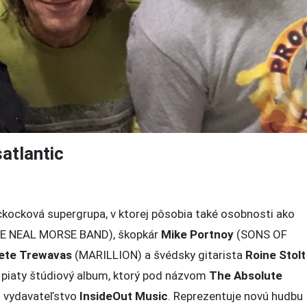
atlantic
cková supergrupa, v ktorej pôsobia také osobnosti ako
E NEAL MORSE BAND), škopkár
Mike Portnoy
(SONS OF
ete Trewavas
(MARILLION) a švédsky gitarista
Roine Stolt
 piaty štúdiový album, ktorý pod názvom
The Absolute
ntic
z vydavateľstvo
InsideOut Music
. Reprezentuje novú hudbu