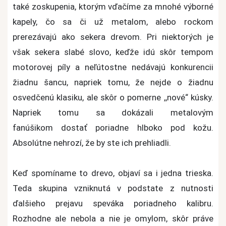
také zoskupenia, ktorým vďačíme za mnohé výborné
#2
kapely, čo sa či už metalom, alebo rockom
prerezávajú ako sekera drevom. Pri niektorých je
však sekera slabé slovo, keďže idú skôr tempom
motorovej píly a neľútostne nedávajú konkurencii
žiadnu šancu, napriek tomu, že nejde o žiadnu
osvedčenú klasiku, ale skôr o pomerne ,,nové“ kúsky.
Napriek tomu sa dokázali metalovým
fanúšikom dostať poriadne hlboko pod kožu.
Absolútne nehrozí, že by ste ich prehliadli.
Keď spomíname to drevo, objaví sa i jedna trieska.
Teda skupina vzniknutá v podstate z nutnosti
ďalšieho prejavu speváka poriadneho kalibru.
Rozhodne ale nebola a nie je omylom, skôr práve