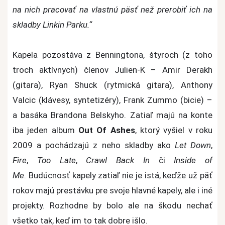
na nich pracovať na vlastnú päsť než prerobiť ich na
skladby Linkin Parku.“
Kapela pozostáva z Benningtona, štyroch (z toho
troch aktívnych) členov Julien-K – Amir Derakh
(gitara), Ryan Shuck (rytmická gitara), Anthony
Valcic (klávesy, syntetizéry), Frank Zummo (bicie) –
a basáka Brandona Belskyho. Zatiaľ majú na konte
iba jeden album
Out Of Ashes
, ktorý vyšiel v roku
2009 a pochádzajú z neho skladby ako
Let Down
,
Fire
,
Too Late
,
Crawl Back In
či
Inside of
Me
.
Budúcnosť kapely zatiaľ nie je istá, keďže už päť
rokov majú prestávku pre svoje hlavné kapely, ale i iné
projekty. Rozhodne by bolo ale na škodu nechať
všetko tak, keď im to tak dobre išlo.