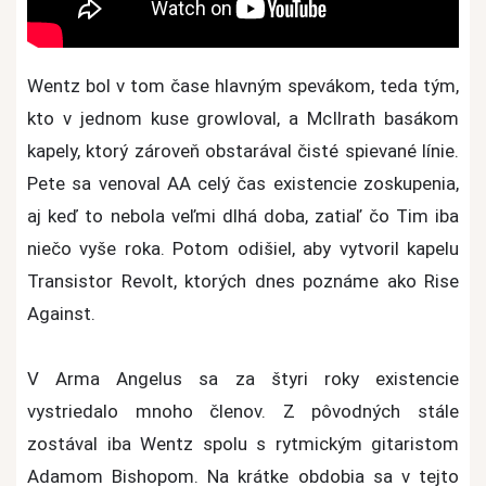
Wentz bol v tom čase hlavným spevákom, teda tým,
kto v jednom kuse growloval, a McIlrath basákom
kapely, ktorý zároveň obstarával čisté spievané línie.
Pete sa venoval AA celý čas existencie zoskupenia,
aj keď to nebola veľmi dlhá doba, zatiaľ čo Tim iba
niečo vyše roka. Potom odišiel, aby vytvoril kapelu
Transistor Revolt, ktorých dnes poznáme ako Rise
Against.
V Arma Angelus sa za štyri roky existencie
vystriedalo mnoho členov. Z pôvodných stále
zostával iba Wentz spolu s rytmickým gitaristom
Adamom Bishopom. Na krátke obdobia sa v tejto