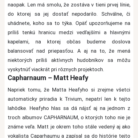
naopak. Len má smolu, že zostáva v tieni prvej línie,
do ktorej sa jej dostať nepodarilo. Schválne, či
uhádnete, koho sa to týka.
Opäť upozorňujeme na
príliš tenkú hranicu medzi vedľajšími a hlavnými
kapelami, na ktorej občas budeme doslova
balansovať nad priepasťou. A aj na to, že mená
niektorých príliš aktívnych hudobníkov sa môžu
vyskytnúť viackrát pri rôznych projektoch.
Capharnaum – Matt Heafy
Napriek tomu, že Matta Heafyho si zrejme všetci
automaticky priradia k Trivium, nepatrí len k tejto
lahôdke. Heafyho hlas sa dá nájsť aj na jednom z
troch albumov CAPHARNAUM, o ktorých toho nie je
známe veľa. Matt je okrem toho stále vedený aj ako
vokalista Caparhaumu a zapísal sa do histórie tejto