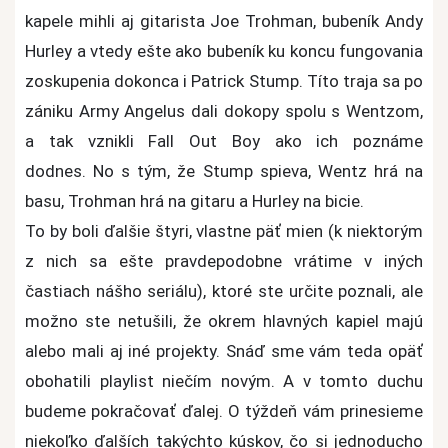
kapele mihli aj gitarista Joe Trohman, bubeník Andy
Hurley a vtedy ešte ako bubeník ku koncu fungovania
zoskupenia dokonca i Patrick Stump. Títo traja sa po
zániku Army Angelus dali dokopy spolu s Wentzom,
a tak vznikli Fall Out Boy ako ich poznáme
dodnes. No s tým, že Stump spieva, Wentz hrá na
basu, Trohman hrá na gitaru a Hurley na bicie.
To by boli ďalšie štyri, vlastne päť mien (k niektorým
z nich sa ešte pravdepodobne vrátime v iných
častiach nášho seriálu), ktoré ste určite poznali, ale
možno ste netušili, že okrem hlavných kapiel majú
alebo mali aj iné projekty. Snáď sme vám teda opäť
obohatili playlist niečím novým.
A v tomto duchu
budeme pokračovať ďalej. O týždeň vám prinesieme
niekoľko ďalších takýchto kúskov, čo si jednoducho