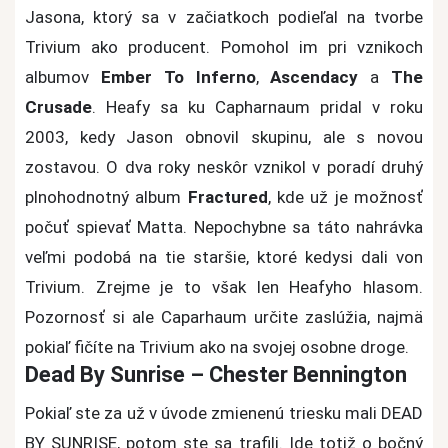
Jasona, ktorý sa v začiatkoch podieľal na tvorbe
Trivium ako producent. Pomohol im pri vznikoch
albumov
Ember To Inferno
,
Ascendacy
a
The
Crusade
. Heafy sa ku Capharnaum pridal v roku
2003, kedy Jason obnovil skupinu, ale s novou
zostavou. O dva roky neskôr vznikol v poradí druhý
plnohodnotný album
Fractured
, kde už je možnosť
počuť spievať Matta. Nepochybne sa táto nahrávka
veľmi podobá na tie staršie, ktoré kedysi dali von
Trivium. Zrejme je to však len Heafyho hlasom.
Pozornosť si ale Caparhaum určite zaslúžia, najmä
pokiaľ fičíte na Trivium ako na svojej osobne droge.
Dead By Sunrise – Chester Bennington
Pokiaľ ste za už v úvode zmienenú triesku mali DEAD
BY SUNRISE, potom ste sa trafili. Ide totiž o bočný