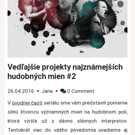
Vedľajšie projekty najznámejších
hudobných mien #2
on
26.04.2016
Jane
0 Comment
Vedľajšie
V
úvodnej časti
seriálu sme vám predstavili pomerne
projekty
silnú štvoricu významných mien na hudobnom poli,
najznámejších
ktorá vzišla už z dávno slávnych interpretov.
hudobných
Tentokrát viac do vášho povedomia uvedieme aj
mien