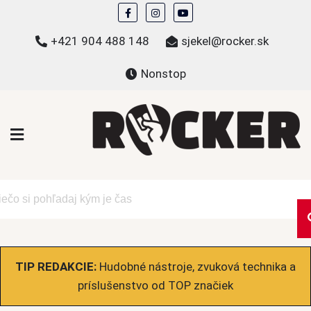
Skip
to
+421 904 488 148
sjekel@rocker.sk
content
Nonstop
ROCKER.sk
Hudobné novinky a eshop – mikiny, tričká,
bundy a ďalšie
TIP REDAKCIE:
Hudobné nástroje, zvuková technika a
príslušenstvo od TOP značiek