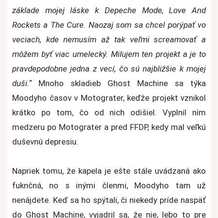
základe mojej láske k Depeche Mode, Love And
Rockets a The Cure.
Naozaj som sa chcel porýpať vo
veciach, kde nemusím až tak veľmi screamovať a
môžem byť viac umelecký. Milujem ten projekt a je to
pravdepodobne jedna z vecí, čo sú najbližšie k mojej
duši.“
Mnoho skladieb Ghost Machine sa týka
Moodyho časov v Motograter, keďže projekt vznikol
krátko po tom, čo od nich odišiel. Vyplnil ním
medzeru po Motograter a pred FFDP, kedy mal veľkú
duševnú depresiu.
Napriek tomu, že kapela je ešte stále uvádzaná ako
fuknčná, no s inými členmi, Moodyho tam už
nenájdete. Keď sa ho spýtali, či niekedy príde naspäť
do Ghost Machine, vyjadril sa, že nie, lebo to pre