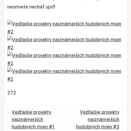
nesmiete nechať ujsť!
272
Post
Vedľajšie projekty
Vedľajšie projekty
najznámejších
najznámejších
navigation
hudobných mien #1
hudobných mien #3