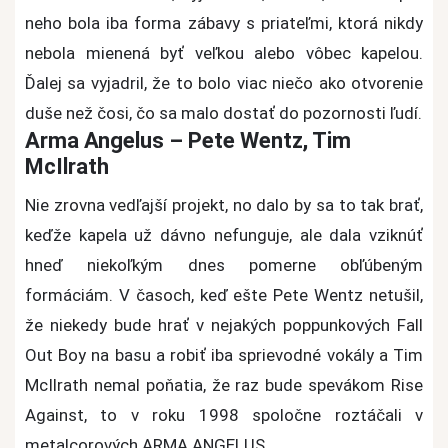
neho bola iba forma zábavy s priateľmi, ktorá nikdy
nebola mienená byť veľkou alebo vôbec kapelou.
Ďalej sa vyjadril, že to bolo viac niečo ako otvorenie
duše než čosi, čo sa malo dostať do pozornosti ľudí.
Arma Angelus – Pete Wentz, Tim
McIlrath
Nie zrovna vedľajší projekt, no dalo by sa to tak brať,
keďže kapela už dávno nefunguje, ale dala vziknúť
hneď niekoľkým dnes pomerne obľúbeným
formáciám. V časoch, keď ešte Pete Wentz netušil,
že niekedy bude hrať v nejakých poppunkových Fall
Out Boy na basu a robiť iba sprievodné vokály a Tim
McIlrath nemal poňatia, že raz bude spevákom Rise
Against, to v roku 1998 spoločne roztáčali v
metalcorových ARMA ANGELUS.