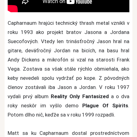
Capharnaum hrajúci technický thrash metal vznikli v
roku 1993 ako projekt bratov Jasona a Jordana
Suecofových. Vtedy len trinásťročný Jason hral na
gitare, deväťročný Jordan na bicích, na basu hral
Andy Dickens a mikrofón si vzal na starosti Frank
Vega. Zostava sa však stále rýchlo obmieňala, ako
keby nevedeli spolu vydržať po kope. Z pôvodných
členov zostávali iba Jason a Jordan.
V roku 1997
vydali prvý album
Reality Only Fantasized
a o dva
roky neskôr im vyšlo demo
Plague Of Spirits
.
Potom dlho nič, keďže sa v roku 1999 rozpadli.
Matt sa ku Capharnaum dostal prostredníctvom