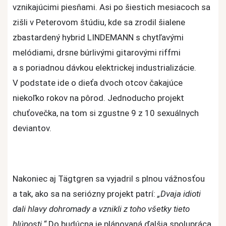
vznikajúcimi piesňami. Asi po šiestich mesiacoch sa
zišli v Peterovom štúdiu, kde sa zrodil šialene
zbastardený hybrid LINDEMANN s chytľavými
melódiami, drsne búrlivými gitarovými riffmi
a s poriadnou dávkou elektrickej industrializácie.
V podstate ide o dieťa dvoch otcov čakajúce
niekoľko rokov na pôrod. Jednoducho projekt
chuťovečka, na tom si zgustne 9 z 10 sexuálnych
deviantov.
Nakoniec aj Tägtgren sa vyjadril s plnou vážnosťou
a tak, ako sa na seriózny projekt patrí:
„Dvaja idioti
dali hlavy dohromady a vznikli z toho všetky tieto
hlúposti.“
Do budúcna je plánovaná ďalšia spolupráca,