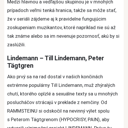
Medzi hlavnou a vedľajšou skupinou je v mnohých
prípadoch veľmi tenká hranica, takže sa môže stať,
že v seriáli zájdeme aj k pravidelne fungujúcim
zoskupeniam muzikantov, ktoré napríklad nie sú až
tak známe alebo sa im nevenuje pozornosť, akú by si
zaslúžili.
Lindemann – Till Lindemann, Peter
Tägtgren
Ako prvý sa na rad dostal v našich končinách
extrémne populárny Till Lindemann, muž zhýralých
chutí, ktorého oplzlé a sexuálne texty sa u mnohých
poslucháčov strácajú v preklade z nemčiny. Od
RAMMSTEINU si odskočil na nevinný výlet spolu
s Peterom Tägtgrenom (HYPOCRISY, PAIN), aby
vytvorili výnimočný projekt LINDEMANN. Práve tu