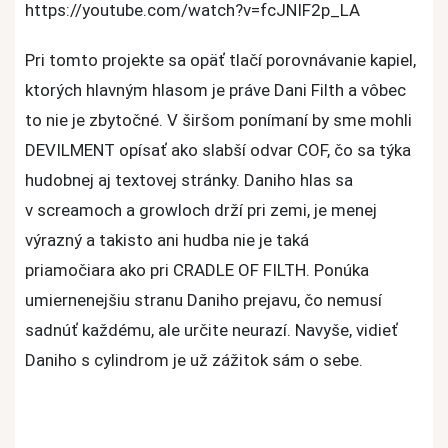
https://youtube.com/watch?v=fcJNIF2p_LA
Pri tomto projekte sa opäť tlačí porovnávanie kapiel,
ktorých hlavným hlasom je práve Dani Filth a vôbec
to nie je zbytočné. V širšom ponímaní by sme mohli
DEVILMENT opísať ako slabší odvar COF, čo sa týka
hudobnej aj textovej stránky. Daniho hlas sa
v screamoch a growloch drží pri zemi, je menej
výrazný a takisto ani hudba nie je taká
priamočiara ako pri CRADLE OF FILTH. Ponúka
umiernenejšiu stranu Daniho prejavu, čo nemusí
sadnúť každému, ale určite neurazí. Navyše, vidieť
Daniho s cylindrom je už zážitok sám o sebe.