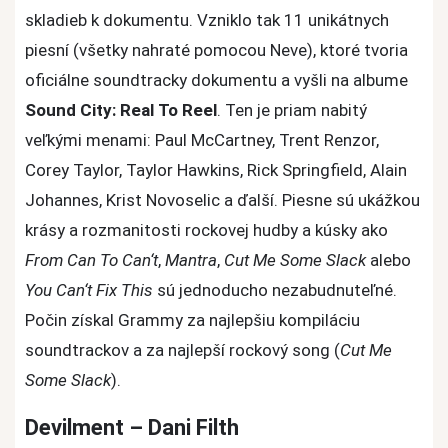
skladieb k dokumentu. Vzniklo tak 11 unikátnych
piesní (všetky nahraté pomocou Neve), ktoré tvoria
oficiálne soundtracky dokumentu a vyšli na albume
Sound City:
Real To Reel
. Ten je priam nabitý
veľkými menami: Paul McCartney, Trent Renzor,
Corey Taylor, Taylor Hawkins, Rick Springfield, Alain
Johannes, Krist Novoselic a ďalší. Piesne sú ukážkou
krásy a rozmanitosti rockovej hudby a kúsky ako
From Can To Can‘t
,
Mantra
,
Cut Me Some Slack
alebo
You Can‘t Fix This
sú jednoducho nezabudnuteľné.
Počin získal Grammy za najlepšiu kompiláciu
soundtrackov a za najlepší rockový song (
Cut Me
Some Slack
).
Devilment – Dani Filth