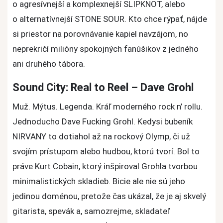
o agresívnejší a komplexnejší SLIPKNOT, alebo
o alternatívnejší STONE SOUR. Kto chce rýpať, nájde
si priestor na porovnávanie kapiel navzájom, no
neprekričí milióny spokojných fanúšikov z jedného
ani druhého tábora.
Sound City: Real to Reel – Dave Grohl
Muž. Mýtus. Legenda. Kráľ moderného rock n’ rollu.
Jednoducho Dave Fucking Grohl. Kedysi bubeník
NIRVANY to dotiahol až na rockový Olymp, či už
svojím prístupom alebo hudbou, ktorú tvorí. Bol to
práve Kurt Cobain, ktorý inšpiroval Grohla tvorbou
minimalistických skladieb. Bicie ale nie sú jeho
jedinou doménou, pretože čas ukázal, že je aj skvelý
gitarista, spevák a, samozrejme, skladateľ