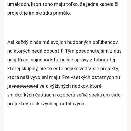
umelcoch, ktorí toho majú toľko, že jedna kapela či
projekt je im skrátka primálo.
Asi každý z nás má svojich hudobných obľúbencov,
na ktorých nedá dopustiť. Tým posadnutejším z nás
neujdú ani najnepodstatnejšie správy z tábora tej
ktorej skupiny, nie to ešte nejaké vedľajšie projekty,
ktoré naši vyvolení majú. Pre všetkých ostatných tu
je
mastercard
veľa výživných riadkov, ktoré
v niekoľkých častiach rozoberú veľké spektrum side-
projektov, rockových aj metalových.