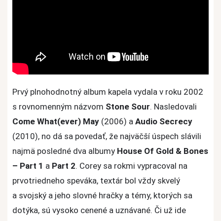
Prvý plnohodnotný album kapela vydala v roku 2002
s rovnomenným názvom
Stone Sour
. Nasledovali
Come What(ever) May
(2006) a
Audio Secrecy
(2010), no dá sa povedať, že najväčší úspech slávili
najmä posledné dva albumy
House Of Gold
& Bones
– Part 1
a
Part 2
. Corey sa rokmi vypracoval na
prvotriedneho speváka, textár bol vždy skvelý
a svojský a jeho slovné hračky a témy, ktorých sa
dotýka, sú vysoko cenené a uznávané. Či už ide