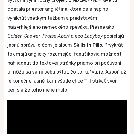
dostala priestor angličtina, ktorá dala naplno
vyniknúť všetkým túžbam a predstavám
najzvrhlejšieho nemeckého speváka. Piesne ako
Golden Shower
,
Praise Abort
alebo
Ladyboy
posielajú
jasnú správu, o čom je album
Skills In Pills
. Prvýkrát
tak majú anglicky rozumejúci fanúšikovia možnosť
nahliadnuť do textovej stránky priamo pri počúvaní
a môžu sa sami seba pýtať, čo to, ku*va, je. Aspoň už
je konečne jasné, kam všade chce Till strkať svoj
penis a že toho nie je málo.