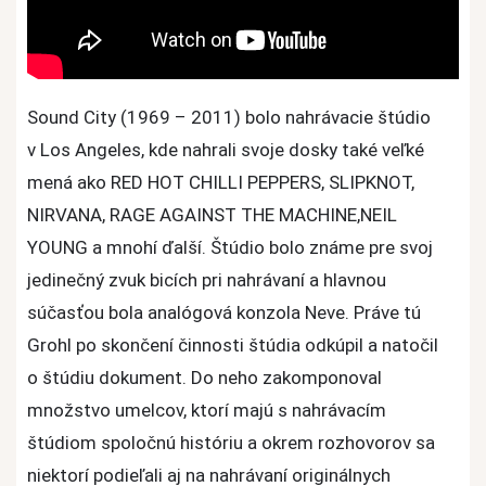
Sound City (1969 – 2011) bolo nahrávacie štúdio
v Los Angeles, kde nahrali svoje dosky také veľké
mená ako RED HOT CHILLI PEPPERS, SLIPKNOT,
NIRVANA, RAGE AGAINST THE MACHINE,NEIL
YOUNG a mnohí ďalší. Štúdio bolo známe pre svoj
jedinečný zvuk bicích pri nahrávaní a hlavnou
súčasťou bola analógová konzola Neve. Práve tú
Grohl po skončení činnosti štúdia odkúpil a natočil
o štúdiu dokument. Do neho zakomponoval
množstvo umelcov, ktorí majú s nahrávacím
štúdiom spoločnú históriu a okrem rozhovorov sa
niektorí podieľali aj na nahrávaní originálnych