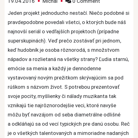
on
19.04.2016
Michal
0 Comment
Vedľajšie
Jeden projekt jednoducho nestačí. Niečo podobné si
projekty
pravdepodobne povedali všetci, o ktorých bude náš
najznámejších
najnovší seriál o vedľajších projektoch (prípadne
hudobných
superskupinách). Veď prečo zostávať pri jednom,
mien
keď hudobník je osoba rôznorodá, s množstvom
#1
nápadov a rozlietaná na všetky strany? Ľudia starnú,
emócie sa menia a každý je dennodenne
vystavovaný novým prežitkom skrývajúcim sa pod
rúškom s názvom život. S potrebou prezentovať
svoje pocity, myšlienky či nálady muzikanta tak
vznikajú tie najrôznorodejšie veci, ktoré navyše
môžu byť navzájom od seba diametrálne odlišné
a odkláňajú sa od vecí typických pre danú osobu. Reč
je o všetkých talentovaných a mimoriadne nadaných