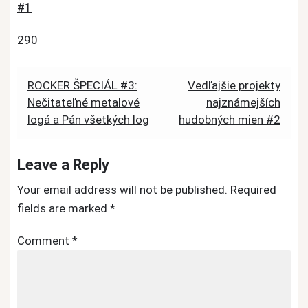
290
Post
ROCKER ŠPECIÁL #3:
Vedľajšie projekty
Nečitateľné metalové
najznámejších
navigation
logá a Pán všetkých log
hudobných mien #2
Leave a Reply
Your email address will not be published.
Required
fields are marked
*
Comment
*