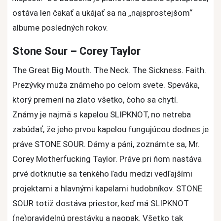
ostáva len čakať a ukájať sa na „najsprostejšom“
albume posledných rokov.
Stone Sour – Corey Taylor
The Great Big Mouth. The Neck. The Sickness. Faith.
Prezývky muža známeho po celom svete. Speváka,
ktorý premení na zlato všetko, čoho sa chytí.
Známy je najmä s kapelou SLIPKNOT, no netreba
zabúdať, že jeho prvou kapelou fungujúcou dodnes je
práve STONE SOUR. Dámy a páni, zoznámte sa, Mr.
Corey Motherfucking Taylor. Práve pri ňom nastáva
prvé dotknutie sa tenkého ľadu medzi vedľajšími
projektami a hlavnými kapelami hudobníkov. STONE
SOUR totiž dostáva priestor, keď má SLIPKNOT
(ne)pravidelnú prestávku a naopak. Všetko tak