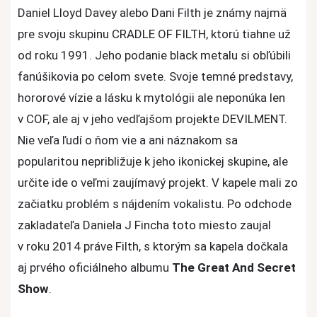
Daniel Lloyd Davey alebo Dani Filth je známy najmä
pre svoju skupinu CRADLE OF FILTH, ktorú tiahne už
od roku 1991. Jeho podanie black metalu si obľúbili
fanúšikovia po celom svete. Svoje temné predstavy,
hororové vízie a lásku k mytológii ale neponúka len
v COF, ale aj v jeho vedľajšom projekte DEVILMENT.
Nie veľa ľudí o ňom vie a ani náznakom sa
popularitou nepribližuje k jeho ikonickej skupine, ale
určite ide o veľmi zaujímavý projekt. V kapele mali zo
začiatku problém s nájdením vokalistu. Po odchode
zakladateľa Daniela J Fincha toto miesto zaujal
v roku 2014 práve Filth, s ktorým sa kapela dočkala
aj prvého oficiálneho albumu
The Great And Secret
Show
.