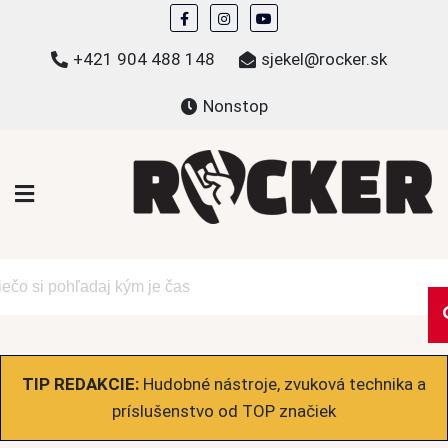
Skip
to
+421 904 488 148
sjekel@rocker.sk
content
Nonstop
ROCKER.sk
Hudobné novinky a eshop – mikiny, tričká,
bundy a ďalšie
TIP REDAKCIE:
Hudobné nástroje, zvuková technika a
príslušenstvo od TOP značiek