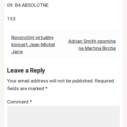
09. B4 ABSOLÚTNE
153
Post
Novoročný virtuálny
Adrian Smith spomína
koncert Jean-Michel
navigation
na Martina Bircha
Jarre
Leave a Reply
Your email address will not be published.
Required
fields are marked
*
Comment
*