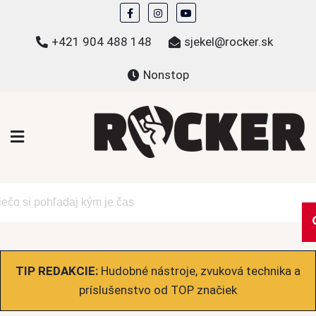
Skip
to
+421 904 488 148
sjekel@rocker.sk
content
Nonstop
ROCKER.sk
Hudobné novinky a eshop – mikiny, tričká,
bundy a ďalšie
TIP REDAKCIE:
Hudobné nástroje, zvuková technika a
príslušenstvo od TOP značiek