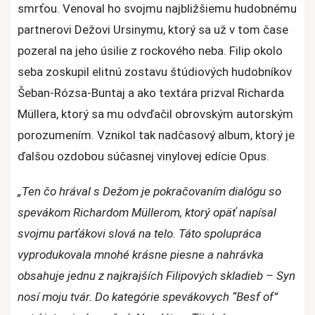
smrťou. Venoval ho svojmu najbližšiemu hudobnému
čo
partnerovi Dežovi Ursinymu, ktorý sa už v tom čase
hrával
s
pozeral na jeho úsilie z rockového neba. Filip okolo
Dežom
seba zoskupil elitnú zostavu štúdiových hudobníkov
vychádza
Šeban-Rózsa-Buntaj a ako textára prizval Richarda
v
Müllera, ktorý sa mu odvďačil obrovským autorským
reedícii
porozumením. Vznikol tak nadčasový album, ktorý je
na
ďalšou ozdobou súčasnej vinylovej edície Opus.
CD
aj
„
Ten čo hrával s Dežom je pokračovaním dialógu so
LP
spevákom Richardom Müllerom, ktorý opäť napísal
svojmu parťákovi slová na telo. Táto spolupráca
vyprodukovala mnohé krásne piesne a nahrávka
obsahuje jednu z najkrajších Filipových skladieb – Syn
nosí moju tvár. Do kategórie spevákovych “Besf of”