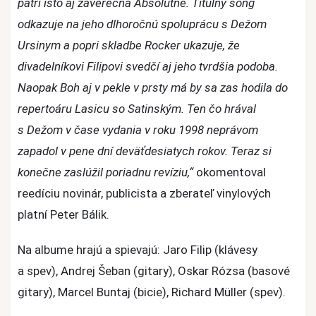
patrí isto aj záverečná Absolútne. Titulný song
odkazuje na jeho dlhoročnú spoluprácu s Dežom
Ursinym a popri skladbe Rocker ukazuje, že
divadelníkovi Filipovi svedčí aj jeho tvrdšia podoba.
Naopak Boh aj v pekle v prsty má by sa zas hodila do
repertoáru Lasicu so Satinským. Ten čo hrával
s Dežom v čase vydania v roku 1998 neprávom
zapadol v pene dní deväťdesiatych rokov. Teraz si
konečne zaslúžil poriadnu revíziu,“
okomentoval
reedíciu novinár, publicista a zberateľ vinylových
platní Peter Bálik.
Na albume hrajú a spievajú: Jaro Filip (klávesy
a spev), Andrej Šeban (gitary), Oskar Rózsa (basové
gitary), Marcel Buntaj (bicie), Richard Müller (spev).