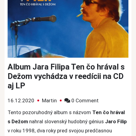
Album Jara Filipa Ten čo hrával s
Dežom vychádza v reedícii na CD
aj LP
on
16.12.2020
Martin
0 Comment
Album
Tento pozoruhodný album s názvom
Ten čo hrával
Jara
s Dežom
nahral slovenský hudobný génius
Jaro Filip
Filipa
v roku 1998, dva roky pred svojou predčasnou
Ten