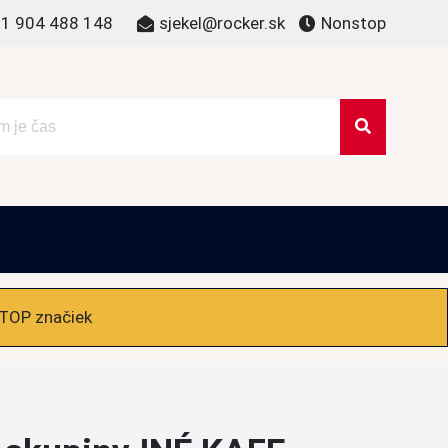
1 904 488 148
sjekel@rocker.sk
Nonstop
 TOP značiek