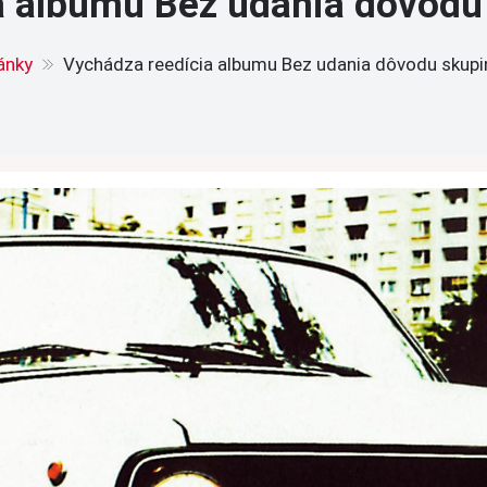
a albumu Bez udania dôvodu
ánky
Vychádza reedícia albumu Bez udania dôvodu skupi