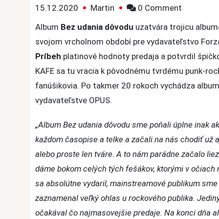
on
15.12.2020
Martin
0 Comment
Vychádza
Album
Bez udania dôvodu
uzatvára trojicu album
reedícia
svojom vrcholnom období pre vydavateľstvo Forza 
albumu
Príbeh
platinové hodnoty predaja a potvrdil špičk
Bez
KAFE sa tu vracia k pôvodnému tvrdému punk-rocko
udania
fanúšikovia. Po takmer 20 rokoch vychádza album
dôvodu
skupiny
vydavateľstve OPUS.
INÉ
„Album Bez udania dôvodu sme poňali úplne inak ak
KAFE
každom časopise a telke a začali na nás chodiť už aj 
alebo proste len tváre. A to nám parádne začalo lie
dáme bokom celých tých fešákov, ktorými v očiach 
sa absolútne vydaril, mainstreamové publikum sme tým
zaznamenal veľký ohlas u rockového publika. Jediný, 
očakával čo najmasovejšie predaje. Na konci dňa ale 