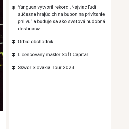
Yanguan vytvoril rekord „Najviac ľudí
súčasne hrajúcich na bubon na privítanie
prílivu“ a buduje sa ako svetová hudobná
destinácia
Orbid obchodník
Licencovaný maklér Soft Capital
Škwor Slovakia Tour 2023