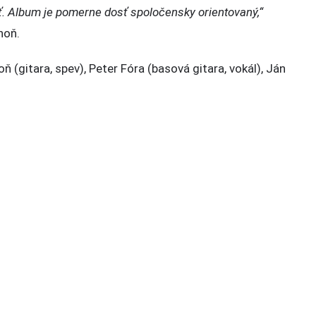
. Album je pomerne dosť spoločensky orientovaný,“
hoň.
 (gitara, spev), Peter Fóra (basová gitara, vokál), Ján