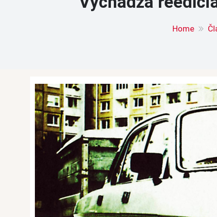
Vychádza reedíci
Home
Čl