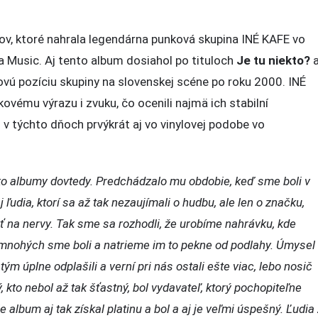
ov, ktoré nahrala legendárna punková skupina INÉ KAFE vo
Music. Aj tento album dosiahol po tituloch
Je tu niekto?
ovú pozíciu skupiny na slovenskej scéne po roku 2000. INÉ
vému výrazu i zvuku, čo ocenili najmä ich stabilní
 v týchto dňoch
prvýkrát aj vo vinylovej podobe vo
o albumy dovtedy. Predchádzalo mu obdobie, keď sme boli v
ľudia, ktorí sa až tak nezaujímali o hudbu, ale len o značku,
zť na nervy. Tak sme sa rozhodli, že urobíme nahrávku, kde
mnohých sme boli a natrieme im to pekne od podlahy. Úmysel
 úplne odplašili a verní pri nás ostali ešte viac, lebo nosič
kto nebol až tak šťastný, bol vydavateľ, ktorý pochopiteľne
album aj tak získal platinu a bol a aj je veľmi úspešný. Ľudia 