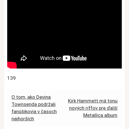
139
Post
O tom, ako Devina
Kirk Hammett má tonu
Townsenda podržali
navigation
nových riffov pre ďalší
fanúšikovia v časoch
Metallica album
najhorších