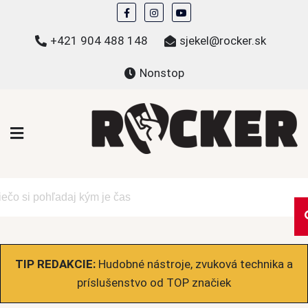
Skip
to
+421 904 488 148
sjekel@rocker.sk
content
Nonstop
ROCKER.sk
Hudobné novinky a eshop – mikiny, tričká,
bundy a ďalšie
TIP REDAKCIE:
Hudobné nástroje, zvuková technika a
príslušenstvo od TOP značiek