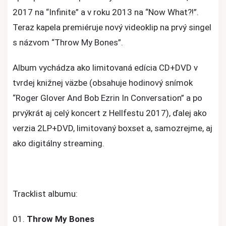
2017 na “Infinite” a v roku 2013 na “Now What?!”.
Teraz kapela premiéruje nový videoklip na prvý singel
s názvom “Throw My Bones”.
Album vychádza ako limitovaná edícia CD+DVD v
tvrdej knižnej väzbe (obsahuje hodinový snímok
“Roger Glover And Bob Ezrin In Conversation” a po
prvýkrát aj celý koncert z Hellfestu 2017), ďalej ako
verzia 2LP+DVD, limitovaný boxset a, samozrejme, aj
ako digitálny streaming.
Tracklist albumu:
01.
Throw My Bones