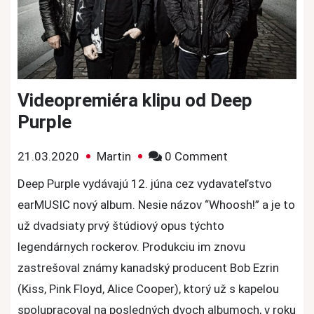
Videopremiéra klipu od Deep
Purple
on
21.03.2020
Martin
0 Comment
Videopremiéra
Deep Purple vydávajú 12. júna cez vydavateľstvo
klipu
earMUSIC nový album. Nesie názov “Whoosh!” a je to
od
už dvadsiaty prvý štúdiový opus týchto
Deep
legendárnych rockerov. Produkciu im znovu
Purple
zastrešoval známy kanadský producent Bob Ezrin
(Kiss, Pink Floyd, Alice Cooper), ktorý už s kapelou
spolupracoval na posledných dvoch albumoch, v roku