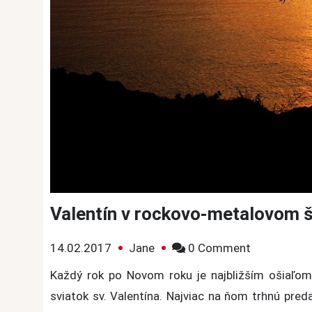
Valentín v rockovo-metalovom š
on
14.02.2017
Jane
0 Comment
Valentín
Každý rok po Novom roku je najbližším ošiaľo
v
sviatok sv. Valentína. Najviac na ňom trhnú pred
rockovo-