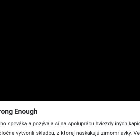
trong Enough
o speváka a pozývala si na spoluprácu hviezdy iných kapie
ločne vytvorili skladbu, z ktorej naskakujú zimomriavky. V