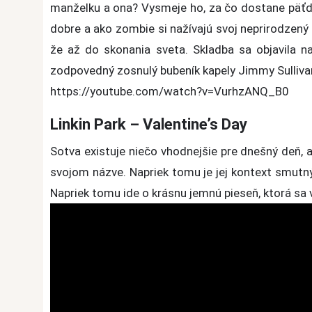
manželku a ona? Vysmeje ho, za čo dostane päťde
dobre a ako zombie si nažívajú svoj neprirodzený
že až do skonania sveta.
Skladba sa objavila 
zodpovedný zosnulý bubeník kapely Jimmy Sulliva
https://youtube.com/watch?v=VurhzANQ_B0
Linkin Park – Valentine’s Day
Sotva existuje niečo vhodnejšie pre dnešný deň, a
svojom názve. Napriek tomu je jej kontext smutný 
Napriek tomu ide o krásnu jemnú pieseň, ktorá s