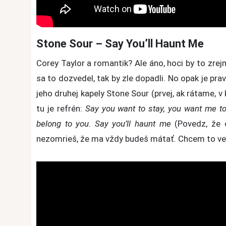
Stone Sour – Say You’ll Haunt Me
Corey Taylor a romantik? Ale áno, hoci by to zrejm
sa to dozvedel, tak by zle dopadli. No opak je p
jeho druhej kapely Stone Sour (prvej, ak rátame, v
tu je refrén:
Say you want to stay, you want me to 
belong to you. Say you’ll haunt me
(Povedz, že 
nezomrieš, že ma vždy budeš mátať. Chcem to ved