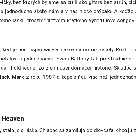
ky, bez ktorých by sme sa cítili ako gitara bez strún, bic
 No jednoducho akoby nám a v nás niečo chýbalo. A keďže 
ážeme lásku prostredníctvom krátkeho výberu love songov,
, keď je ňou inšpirovaný aj názov samotnej kapely. Rozhod
kmetalovou jednoznačne. Švédi Bathory tak prostredníctv
dali
hold jednej zo žien našej domácej histórie. Skladba 
lack Mark
z roku 1987 a kapela ňou viac než jednoznač
f Heaven
, stále je o láske. Chlapec sa zamiluje do dievčaťa, chce ju 