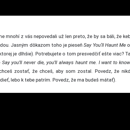
e mnohí z vás nepovedali už len preto, že by sa báli, že ke
ravdou. Jasným dôkazom toho je pieseň
Say You
‘
ll Haunt Me
 ktorej je dlhšie). Potrebujete o tom presvedčiť ešte viac? T
Say you’ll never die, you’ll always haunt me. I want to know
chceš zostať, že chceš, aby som zostal. Povedz, že nik
ieť, lebo k tebe patrím. Povedz, že ma budeš mátať).