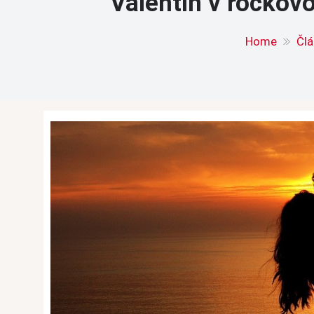
Valentín v rockov
Home
Člá