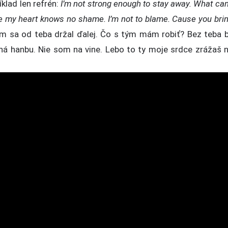
klad len refrén:
I’m not strong enough to stay away. What can
ce my heart knows no shame. I’m not to blame. Cause you bri
om sa od teba držal ďalej. Čo s tým mám robiť? Bez teba 
ná hanbu. Nie som na vine. Lebo to ty moje srdce zrážaš 