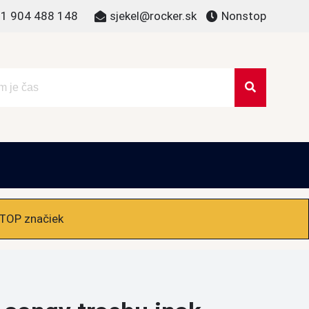
1 904 488 148
sjekel@rocker.sk
Nonstop
 TOP značiek