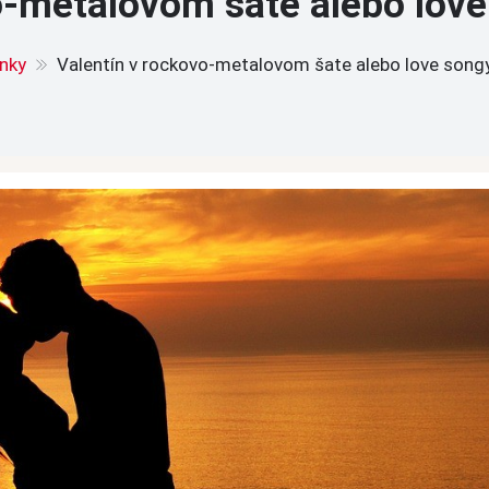
o-metalovom šate alebo love
nky
Valentín v rockovo-metalovom šate alebo love songy