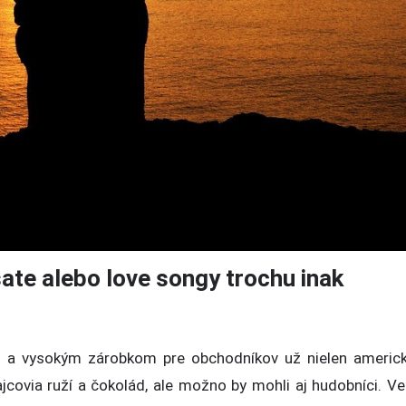
ate alebo love songy trochu inak
m a vysokým zárobkom pre obchodníkov už nielen americ
ajcovia ruží a čokolád, ale možno by mohli aj hudobníci. V