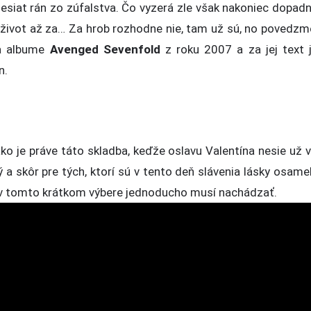
siat rán zo zúfalstva. Čo vyzerá zle však nakoniec dopad
 život až za… Za hrob rozhodne nie, tam už sú, no povedzm
na albume
Avenged Sevenfold
z roku 2007 a za jej text 
n.
ko je práve táto skladba, keďže oslavu Valentína nesie už 
a skôr pre tých, ktorí sú v tento deň slávenia lásky osamel
a v tomto krátkom výbere jednoducho musí nachádzať.