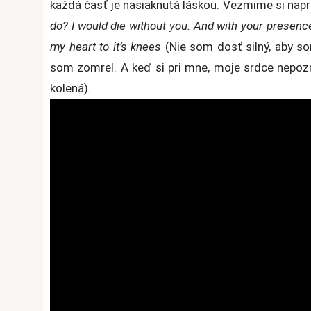
každá časť je nasiaknutá láskou. Vezmime si naprí
do? I would die without you. And with your presen
my heart to it’s knees
(Nie som dosť silný, aby s
som zomrel. A keď si pri mne, moje srdce nepoz
kolená).