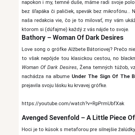
napokon i my, temné duše, máme radi svoje polovič
metalovom
bez šľapáka či paličiek, spevák bez mikrofónu…
šate
naša redakcia vie, čo je to milovať, my vám uk
alebo
love
ktorom si (dúfajme) každý z vás nájde to svoje.
Bathory – Woman Of Dark Desires
songy
trochu
Love song o grófke Alžbete Bátoriovej? Prečo nie
inak
to však nepôjde tou klasickou cestou, no blac
Woman Of Dark
Desires
, Žena temných túžob, vz
nachádza na albume
Under The Sign Of The B
prejavila svoju lásku ku krvavej grófke.
https://youtube.com/watch?v=RpPrmUbfXak
Avenged Sevenfold – A Little Piece O
Hoci je to kúsok s metaforou pre silnejšie žalúdky