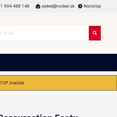
1 904 488 148
sjekel@rocker.sk
Nonstop
 TOP značiek