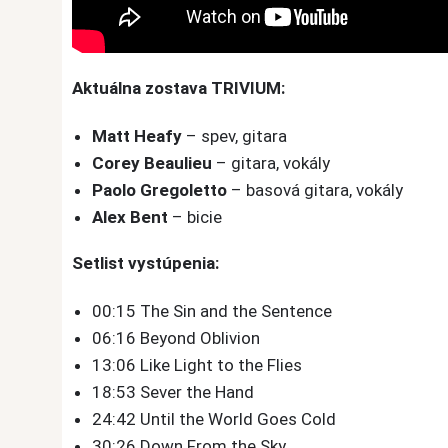
Aktuálna zostava TRIVIUM:
Matt Heafy
– spev, gitara
Corey Beaulieu
– gitara, vokály
Paolo Gregoletto
– basová gitara, vokály
Alex Bent
– bicie
Setlist vystúpenia:
00:15 The Sin and the Sentence
06:16 Beyond Oblivion
13:06 Like Light to the Flies
18:53 Sever the Hand
24:42 Until the World Goes Cold
30:26 Down From the Sky