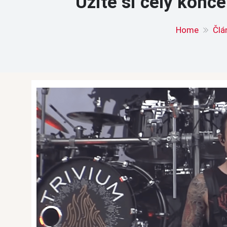
Užite si celý konc
Home
Člá