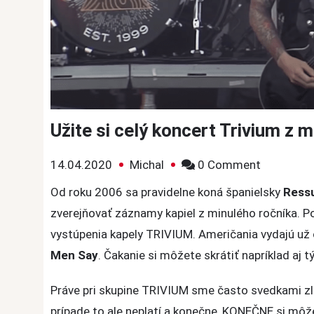
Užite si celý koncert Trivium z
on
14.04.2020
Michal
0 Comment
Užite
Od roku 2006 sa pravidelne koná španielsky
Ressu
si
zverejňovať záznamy kapiel z minulého ročníka. 
celý
vystúpenia kapely TRIVIUM. Američania vydajú už 
koncert
Men Say
. Čakanie si môžete skrátiť napríklad a
Trivium
z
Práve pri skupine TRIVIUM sme často svedkami zle
minuloro
prípade to ale neplatí a konečne, KONEČNE si môže