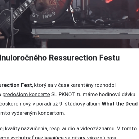
 minuloročného Ressurection Festu
rection Fest
, ktorý sa v čase karantény rozhodol
Po
predošlom koncerte
SLIPKNOT tu máme hodinovú dávku
čoskoro nový, v poradí už 9. štúdiový album
What the Dead
j týmto vydareným koncertom.
j kvality nazvučenia, resp. audio a videozáznamu. V tomto
čného
me vychutnať nezlievajúce sa gitary, výraznú basu,