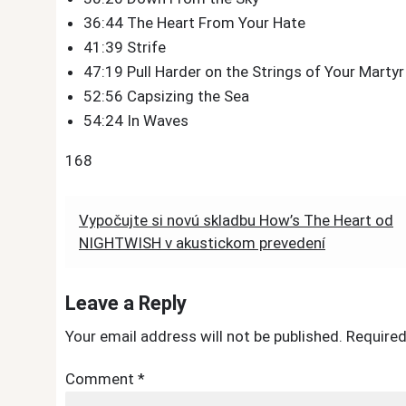
36:44 The Heart From Your Hate
41:39 Strife
47:19 Pull Harder on the Strings of Your Martyr
52:56 Capsizing the Sea
54:24 In Waves
168
Post
Vypočujte si novú skladbu How’s The Heart od
NIGHTWISH v akustickom prevedení
navigation
Leave a Reply
Your email address will not be published.
Required
Comment
*