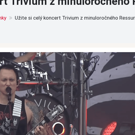
ert Trivium z minuloročného
nky
Užite si celý koncert Trivium z minuloročného Ressu