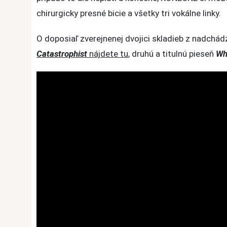
Ressurect
chirurgicky presné bicie a všetky tri vokálne linky.
Festu
O doposiaľ zverejnenej dvojici skladieb z nadchád
Catastrophist
nájdete tu
, druhú a titulnú pieseň
Wh