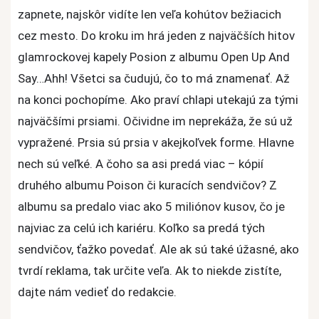
zapnete, najskôr vidíte len veľa kohútov bežiacich
cez mesto. Do kroku im hrá jeden z najväčších hitov
glamrockovej kapely Posion z albumu Open Up And
Say…Ahh! Všetci sa čudujú, čo to má znamenať. Až
na konci pochopíme. Ako praví chlapi utekajú za tými
najväčšími prsiami. Očividne im neprekáža, že sú už
vypražené. Prsia sú prsia v akejkoľvek forme. Hlavne
nech sú veľké. A čoho sa asi predá viac – kópií
druhého albumu Poison či kuracích sendvičov? Z
albumu sa predalo viac ako 5 miliónov kusov, čo je
najviac za celú ich kariéru. Koľko sa predá tých
sendvičov, ťažko povedať. Ale ak sú také úžasné, ako
tvrdí reklama, tak určite veľa. Ak to niekde zistíte,
dajte nám vedieť do redakcie.