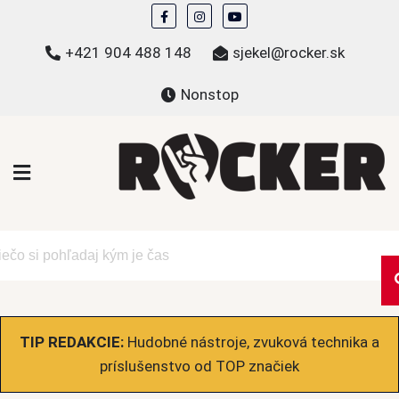
Skip
to
+421 904 488 148
sjekel@rocker.sk
content
Nonstop
ROCKER.sk
Hudobné novinky a eshop – mikiny, tričká,
bundy a ďalšie
TIP REDAKCIE:
Hudobné nástroje, zvuková technika a
príslušenstvo od TOP značiek