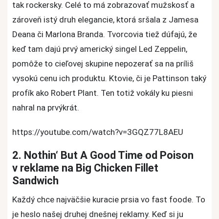
tak rockersky. Celé to má zobrazovať mužskosť a
zároveň istý druh elegancie, ktorá sršala z Jamesa
Deana či Marlona Branda. Tvorcovia tiež dúfajú, že
keď tam dajú prvý americký singel Led Zeppelin,
pomôže to cieľovej skupine nepozerať sa na príliš
vysokú cenu ich produktu. Ktovie, či je Pattinson taký
profík ako Robert Plant. Ten totiž vokály ku piesni
nahral na prvýkrát.
https://youtube.com/watch?v=3GQZ77L8AEU
2. Nothin‘ But A Good Time od Poison
v reklame na Big Chicken Fillet
Sandwich
Každý chce najväčšie kuracie prsia vo fast foode. To
je heslo našej druhej dnešnej reklamy. Keď si ju