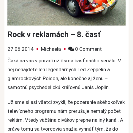
Rock v reklamách – 8. časť
on
27.06.2014
Michaela
0 Comment
Rock
Čaká na vás v poradí už ôsma časť nášho seriálu. V
v
nej nenájdete len legendárnych Led Zeppelin a
reklamách
glamrockových Poison, ale konečne aj ženu –
–
samotnú psychedelickú kráľovnú Janis Joplin.
8.
časť
Už sme si asi všetci zvykli, že pozeranie akéhokoľvek
televízneho programu nám prerušuje nemalý počet
reklám. Vtedy väčšina divákov prepne na iný kanál. A
práve tomu sa tvorcovia snažia vyhnúť tým, že do