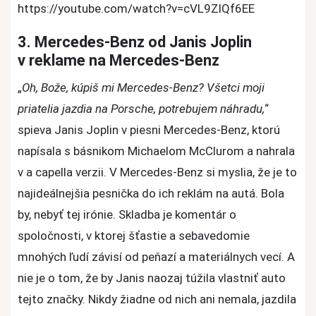
https://youtube.com/watch?v=cVL9ZlQf6EE
3. Mercedes-Benz od Janis Joplin
v reklame na Mercedes-Benz
„
Oh, Bože, kúpiš mi Mercedes-Benz? Všetci moji
priatelia jazdia na Porsche, potrebujem náhradu,
“
spieva Janis Joplin v piesni Mercedes-Benz, ktorú
napísala s básnikom Michaelom McClurom a nahrala
v a capella verzii. V Mercedes-Benz si myslia, že je to
najideálnejšia pesnička do ich reklám na autá. Bola
by, nebyť tej irónie. Skladba je komentár o
spoločnosti, v ktorej šťastie a sebavedomie
mnohých ľudí závisí od peňazí a materiálnych vecí. A
nie je o tom, že by Janis naozaj túžila vlastniť auto
tejto značky. Nikdy žiadne od nich ani nemala, jazdila