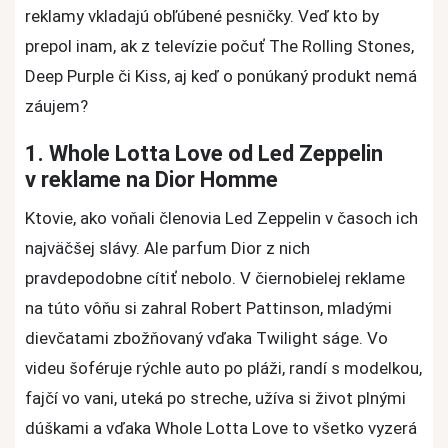
reklamy vkladajú obľúbené pesničky. Veď kto by
prepol inam, ak z televízie počuť The Rolling Stones,
Deep Purple či Kiss, aj keď o ponúkaný produkt nemá
záujem?
1. Whole Lotta Love od Led Zeppelin
v reklame na Dior Homme
Ktovie, ako voňali členovia Led Zeppelin v časoch ich
najväčšej slávy. Ale parfum Dior z nich
pravdepodobne cítiť nebolo. V čiernobielej reklame
na túto vôňu si zahral Robert Pattinson, mladými
dievčatami zbožňovaný vďaka Twilight ságe. Vo
videu šoféruje rýchle auto po pláži, randí s modelkou,
fajčí vo vani, uteká po streche, užíva si život plnými
dúškami a vďaka Whole Lotta Love to všetko vyzerá