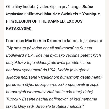
Oficiálny hudobný videoklip na prvú singel
Botox
Implosion
nafilmoval
Maurice Swinkels
z
Younique
Film
(
LEGION OF THE DAMNED
,
EXODUS
,
KATAKLYSM
).
Frontman
Martin Van Drunen
to komentuje slovami:
“My sme to pôvodne chceli nafilmovať na Sunset
Boulevard v L.A., kde má bydlisko väčšina patetických
subjektov z tejto skladby, ale kvôli pandémii sme
nechceli vycestovať do USA. Keďže je to rýchla
skladba napísaná v tradičnom humornom death-metal-
goreovom štýle, do klipu sme zakomponovali aj zopár
humorných elementov. Našťastie nás starý dobrý
Turock v Essene nechal nafilmovať, aj keď nemáme
takéto klipy radi. Je to ale brutálna melódia.”