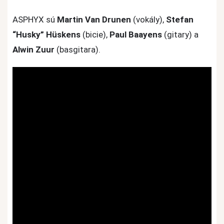
ASPHYX sú
Martin Van Drunen
(vokály),
Stefan
“Husky” Hüskens
(bicie),
Paul Baayens
(gitary) a
Alwin Zuur
(basgitara).