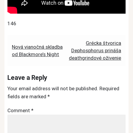
146
Post
Grécka štvorica
Nová vianočná skladba
Dephosphorus prináša
navigation
od Blackmore’s Night
deathgrindové oživenie
Leave a Reply
Your email address will not be published.
Required
fields are marked
*
Comment
*