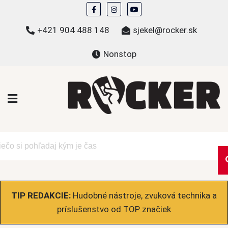
Skip
to
+421 904 488 148
sjekel@rocker.sk
content
Nonstop
ROCKER.sk
Hudobné novinky a eshop – mikiny, tričká,
bundy a ďalšie
TIP REDAKCIE:
Hudobné nástroje, zvuková technika a
príslušenstvo od TOP značiek