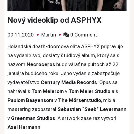
Nový videoklip od ASPHYX
on
09.11.2020
Martin
0 Comment
Nový
Holandská death-doomová elita ASPHYX pripravuje
videoklip
na vydanie svoj desiaty štúdiový album, ktorý sa s
od
názvom
Necroceros
bude váľať na pultoch až 22.
ASPHYX
januára budúceho roku. Jeho vydanie zabezpečuje
vydavateľstvo
Century Media Records
. Opus sa
nahrával s
Tom Meierom
v
Tom Meier Studio
a s
Paulom Baayensom
v
The Mörserstudio
, mix a
mastering zaobstaral
Sebastian “Seeb” Levermann
v
Greenman Studios
. A artwork zase raz vytvoril
Axel Hermann
.