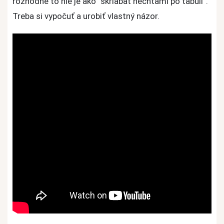
rozhodne to nie je ako “škriabať nechtami po tabuli”.
Treba si vypočuť a urobiť vlastný názor.