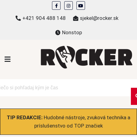
Skip
to
+421 904 488 148
sjekel@rocker.sk
content
Nonstop
ROCKER.sk
Hudobné novinky a eshop – mikiny, tričká,
bundy a ďalšie
TIP REDAKCIE:
Hudobné nástroje, zvuková technika a
príslušenstvo od TOP značiek