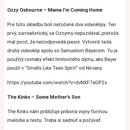
Ozzy Osbourne – Mama I’m Coming Home
Pre túto skladbu boli natočené dva videoklipy. Ten
prvý, surrealistický, sa Ozzymu nepozdával, pretože
mal pocit, že nezodpovedá piesni. Vytvorili teda
druhý videoklip spolu so Samuelom Bayerom. Tu je
použitý rovnaký efekt hmlovitého dymu, ako Bayer
použil v “Smells Like Teen Spirit” od Nirvany.
https://youtube.com/watch?v=dvNXF7aGP2s
The Kinks – Some Mother’s Son
The Kinks nám približuje príkoria vojny formou
melódie a textu. Treba si sadnúť a počúvať.