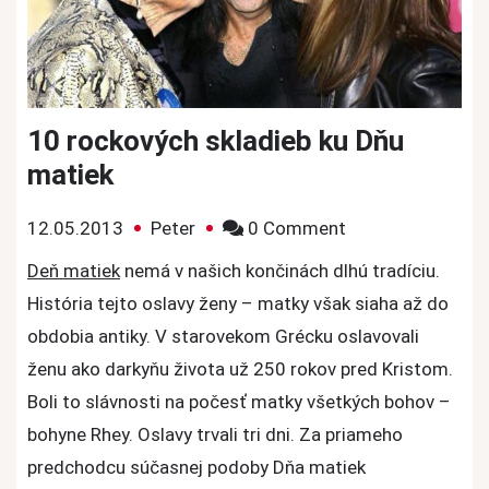
10 rockových skladieb ku Dňu
matiek
on
12.05.2013
Peter
0 Comment
10
Deň matiek
nemá v našich končinách dlhú tradíciu.
rockových
História tejto oslavy ženy – matky však siaha až do
skladieb
obdobia antiky. V starovekom Grécku oslavovali
ku
ženu ako darkyňu života už 250 rokov pred Kristom.
Dňu
Boli to slávnosti na počesť matky všetkých bohov –
matiek
bohyne Rhey. Oslavy trvali tri dni. Za priameho
predchodcu súčasnej podoby Dňa matiek