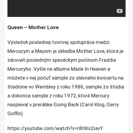
Queen – Mother Love
Výsledok poslednej tvorivej spolupráce medzi
Mercurym a Mayom je skladba Mother Love, ktorá je
zároveň posledným speváckym počinom Freddie
Mercuryho. Vyšla na albume Made In Heaven a
môžete v nej počuť sample zo slávneho koncertu na
štadióne vo Wembley z roku 1986, sample zo štúdia
a dokonca sample z roku 1972, ktoré Mercury
naspieval v prerábke Going Back (Carol King, Gerry
Goffin).
https://youtube.com/watch?v=r8ltKs2iavY