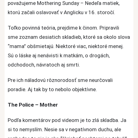
považujeme Mothering Sunday – Nedeľa matiek,
ktorú začali oslavovať v Anglicku v 16. storočí.
Toľko povinná teória, prejdime k činom. Pripravili
sme zoznam desiatich skladieb, ktoré sa okolo slova
“mama” obšmietajú. Niektoré viac, niektoré menej.
Sú o láske aj nenávisti k matkám, o drogách,
odchodoch, návratoch aj smrti.
Pre ich náladovú rôznorodosť sme neurčovali
poradie. Aj tak by to nebolo objektívne.
The Police – Mother
Podľa komentárov pod videom je to zlá skladba. Ja
si to nemyslím. Nesie sa v negatívnom duchu, ale