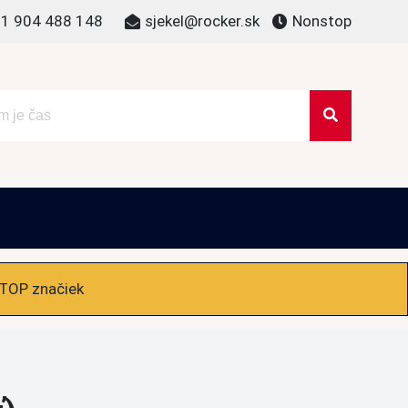
1 904 488 148
sjekel@rocker.sk
Nonstop
 TOP značiek