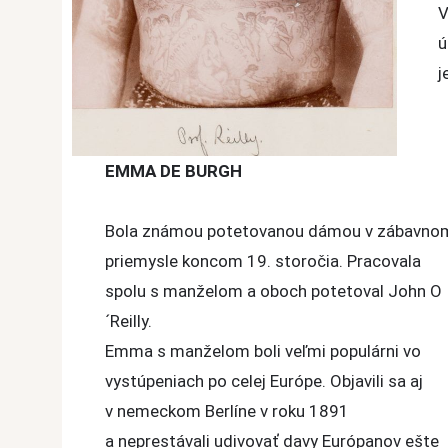
V
ú
j
EMMA DE BURGH
Bola známou potetovanou dámou v zábavno
priemysle koncom 19. storočia. Pracovala
spolu s manželom a oboch potetoval John O
´Reilly.
Emma s manželom boli veľmi populárni vo
vystúpeniach po celej Európe. Objavili sa aj
v nemeckom Berlíne v roku 1891
a neprestávali udivovať davy Európanov ešte