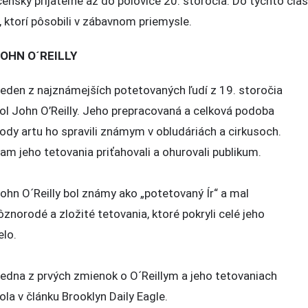
ensky prijateľné až do polovice 20. storočia. Do týchto čias
, ktorí pôsobili v zábavnom priemysle.
OHN O´REILLY
eden z najznámejších potetovaných ľudí z 19. storočia
ol John O’Reilly. Jeho prepracovaná a celková podoba
ody artu ho spravili známym v obludáriách a cirkusoch.
am jeho tetovania priťahovali a ohurovali publikum.
ohn O´Reilly bol známy ako „potetovaný Ír“ a mal
ôznorodé a zložité tetovania, ktoré pokryli celé jeho
elo.
edna z prvých zmienok o O´Reillym a jeho tetovaniach
ola v článku Brooklyn Daily Eagle.