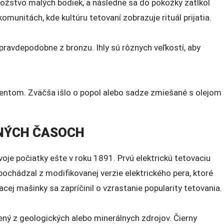
množstvo malých bodiek, a následne sa do pokožky zatĺkol
unitách, kde kultúru tetovaní zobrazuje rituál prijatia.
pravdepodobne z bronzu. Ihly sú rôznych veľkostí, aby
ntom. Zväčša išlo o popol alebo sadze zmiešané s olejom
RNÝCH ČASOCH
voje počiatky ešte v roku 1891. Prvú elektrickú tetovaciu
pochádzal z modifikovanej verzie elektrického pera, ktoré
cej mašinky sa zapríčinil o vzrastanie popularity tetovania.
bený z geologických alebo minerálnych zdrojov. Čierny