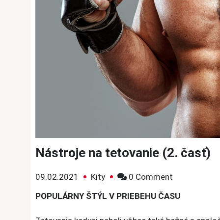
Nástroje na tetovanie (2. časť)
on
09.02.2021
Kity
0 Comment
Nástroje
POPULÁRNY ŠTÝL V PRIEBEHU ČASU
na
tetovanie