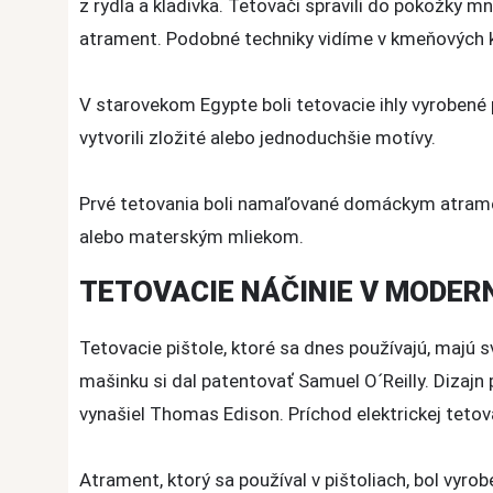
z rydla a kladivka. Tetovači spravili do pokožky 
atrament. Podobné techniky vidíme v kmeňových kom
V starovekom Egypte boli tetovacie ihly vyrobené 
vytvorili zložité alebo jednoduchšie motívy.
Prvé tetovania boli namaľované domáckym atrame
alebo materským mliekom.
TETOVACIE NÁČINIE V MODE
Tetovacie pištole, ktoré sa dnes používajú, majú s
mašinku si dal patentovať Samuel O´Reilly. Dizajn 
vynašiel Thomas Edison. Príchod elektrickej tetova
Atrament, ktorý sa používal v pištoliach, bol vyro