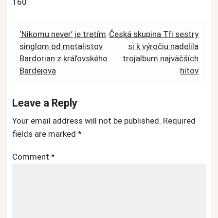
160
Post
‘Nikomu never’ je tretím
Česká skupina Tři sestry
singlom od metalistov
si k výročiu nadelila
navigation
Bardorian z kráľovského
trojalbum najväčších
Bardejova
hitov
Leave a Reply
Your email address will not be published.
Required
fields are marked
*
Comment
*