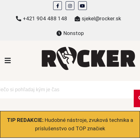
Skip
to
+421 904 488 148
sjekel@rocker.sk
content
Nonstop
ROCKER.sk
Hudobné novinky a eshop – mikiny, tričká,
bundy a ďalšie
TIP REDAKCIE:
Hudobné nástroje, zvuková technika a
príslušenstvo od TOP značiek