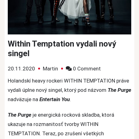
Within Temptation vydali nový
singel
on
20.11.2020
Martin
0 Comment
Within
Holandskí heavy rockeri WITHIN TEMPTATION práve
Temptation
vydali úplne nový singel, ktorý pod názvom
The Purge
vydali
nadväzuje na
Entertain You
.
nový
singel
The Purge
je energická rocková skladba, ktorá
ukazuje na rozmanitosť tvorby WITHIN
TEMPTATION. Teraz, po zrušení všetkých