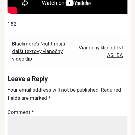
182
Post
Blackmore’s Night majú
Vianočný klip od DJ
ďalší textový vianočný
navigation
ASHBA
videoklip
Leave a Reply
Your email address will not be published.
Required
fields are marked
*
Comment
*