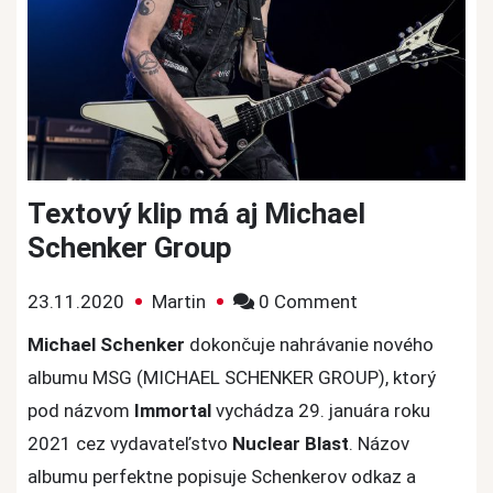
Textový klip má aj Michael
Schenker Group
on
23.11.2020
Martin
0 Comment
Textový
Michael Schenker
dokončuje nahrávanie nového
klip
albumu
MSG (MICHAEL SCHENKER GROUP), ktorý
má
pod názvom
Immortal
vychádza 29. januára roku
aj
2021 cez vydavateľstvo
Nuclear Blast
. Názov
Michael
albumu perfektne popisuje
Schenkerov odkaz a
Schenker