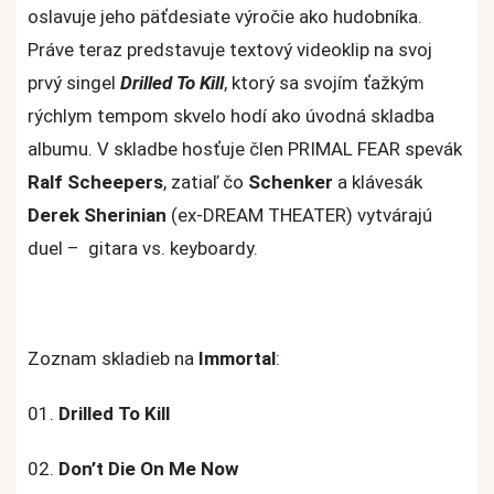
Group
oslavuje jeho päťdesiate výročie ako hudobníka.
Práve teraz predstavuje textový videoklip na svoj
prvý singel
Drilled To Kill
, ktorý sa svojím ťažkým
rýchlym tempom skvelo hodí ako úvodná skladba
albumu. V skladbe hosťuje člen PRIMAL FEAR spevák
Ralf Scheepers
, zatiaľ čo
Schenker
a klávesák
Derek Sherinian
(ex-DREAM THEATER) vytvárajú
duel – gitara vs. keyboardy.
Zoznam skladieb na
Immortal
:
01.
Drilled To Kill
02.
Don’t Die On Me Now