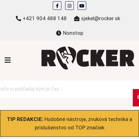
Skip
to
+421 904 488 148
sjekel@rocker.sk
content
Nonstop
ROCKER.sk
Hudobné novinky a eshop – mikiny, tričká,
bundy a ďalšie
TIP REDAKCIE:
Hudobné nástroje, zvuková technika a
príslušenstvo od TOP značiek