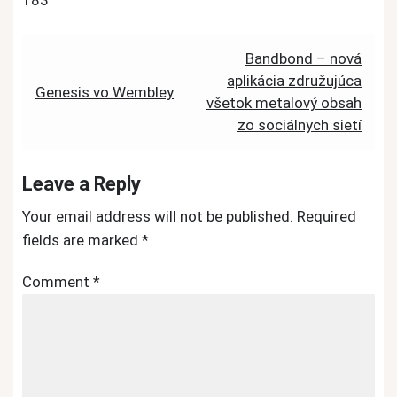
183
Post
Bandbond – nová
aplikácia združujúca
navigation
Genesis vo Wembley
všetok metalový obsah
zo sociálnych sietí
Leave a Reply
Your email address will not be published.
Required
fields are marked
*
Comment
*