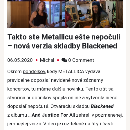
Takto ste Metallicu ešte nepočuli
– nová verzia skladby Blackened
on
06.05.2020
Michal
0 Comment
Takto
Okrem
pondelkov
, kedy METALLICA vydáva
ste
pravidelne doposiaľ nevidené nové záznamy
Metallicu
koncertov, tu máme ďalšiu novinku. Tentokrát sa
ešte
štvorica hudobníkov spojila online a vytvorila niečo
nepočuli
doposiaľ nepočuté. Otváraciu skladbu
Blackened
–
nová
z albumu
…And Justice For All
zahrali v pozmenenej,
verzia
jemnejšej verzii. Video je rozdelené na štyri časti