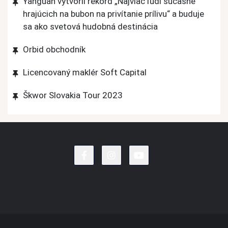
Yanguan vytvoril rekord „Najviac ľudí súčasne
hrajúcich na bubon na privítanie prílivu“ a buduje
sa ako svetová hudobná destinácia
Orbid obchodník
Licencovaný maklér Soft Capital
Škwor Slovakia Tour 2023