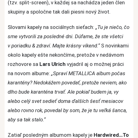
skladby
(tzv. split-screen), v každej sa nachádza jeden člen
Blackened
skupiny a spoločne tak dali piesni nový život.
Slovami kapely na sociálnych sieťach:
„Tu je niečo, čo
sme vytvorili za posledné dni. Dúfame, že ste všetci
v poriadku & zdraví. Majte krásny víkend.“
S novinkami
okolo kapely ešte nekončíme, pretože v nedávnom
rozhovore sa
Lars Ulrich
vyjadril aj o možnej práci
na novom albume:
„Spraví METALLICA album počas
karantény? Nedokážem povedať, pretože neviem, ako
dlho bude karanténa trvať. Ale pokiaľ budem ja, vy
alebo celý svet sedieť doma ďalších šesť mesiacov
alebo rovno rok, povedal by som, že je tu veľká šanca,
aby sa tak stalo.“
Zatiaľ posledným albumom kapely je
Hardwired…To