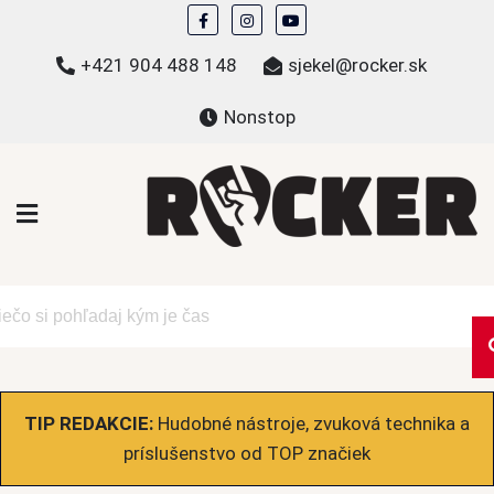
Skip
to
+421 904 488 148
sjekel@rocker.sk
content
Nonstop
ROCKER.sk
Hudobné novinky a eshop – mikiny, tričká,
bundy a ďalšie
TIP REDAKCIE:
Hudobné nástroje, zvuková technika a
príslušenstvo od TOP značiek