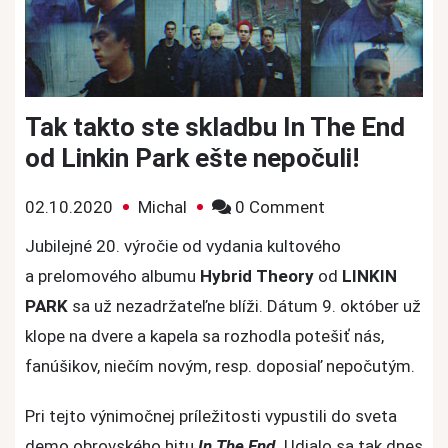
Tak takto ste skladbu In The End
od Linkin Park ešte nepočuli!
on
02.10.2020
Michal
0 Comment
Tak
Jubilejné 20. výročie od vydania kultového
takto
a prelomového albumu
Hybrid Theory
od
LINKIN
ste
PARK
sa už nezadržateľne blíži. Dátum 9. október už
skladbu
klope na dvere a kapela sa rozhodla potešiť nás,
In
fanúšikov, niečím novým, resp. doposiaľ nepočutým.
The
End
Pri tejto výnimočnej príležitosti vypustili do sveta
od
demo obrovského hitu
In The End.
Udialo sa tak dnes