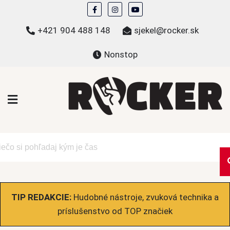
Skip
to
+421 904 488 148
sjekel@rocker.sk
content
Nonstop
ROCKER.sk
Hudobné novinky a eshop – mikiny, tričká,
bundy a ďalšie
TIP REDAKCIE:
Hudobné nástroje, zvuková technika a
príslušenstvo od TOP značiek