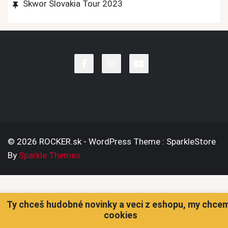
Škwor Slovakia Tour 2023
© 2026 ROCKER.sk - WordPress Theme : SparkleStore
By
Sparkle Themes
Ty chceš hudobné novinky a veci z eshopu, my chce
cookies