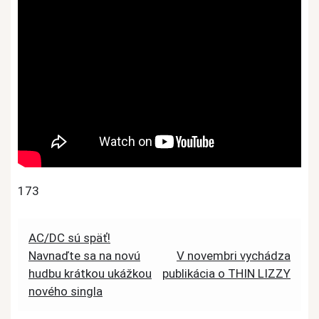
173
Post
AC/DC sú späť!
Navnaďte sa na novú
V novembri vychádza
navigation
hudbu krátkou ukážkou
publikácia o THIN LIZZY
nového singla