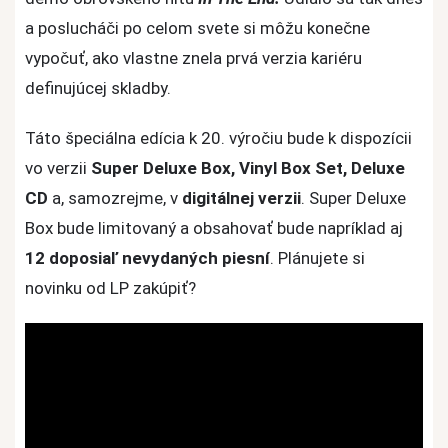
Linkin
a poslucháči po celom svete si môžu konečne
Park
ešte
vypočuť, ako vlastne znela prvá verzia kariéru
nepočuli!
definujúcej skladby.
Táto špeciálna edícia k 20. výročiu bude k dispozícii
vo verzii
Super Deluxe Box, Vinyl Box Set, Deluxe
CD
a, samozrejme, v
digitálnej verzii
. Super Deluxe
Box bude limitovaný a obsahovať bude napríklad aj
12 doposiaľ nevydaných piesní
. Plánujete si
novinku od LP zakúpiť?