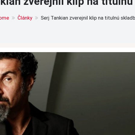
kian zverejnil klip na tituln
ome
Články
Serj Tankian zverejnil klip na titulnú sklad