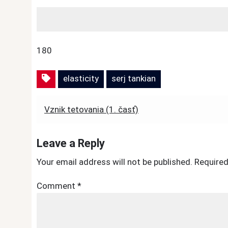
180
elasticity
serj tankian
Post
Vznik tetovania (1. časť)
navigation
Leave a Reply
Your email address will not be published.
Required
Comment
*