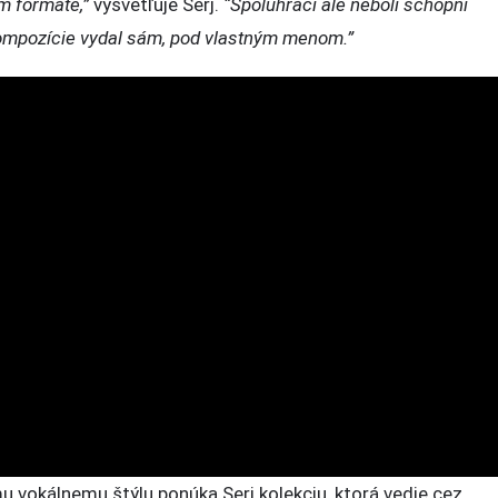
om formáte,”
vysvetľuje Serj.
“Spoluhráči ale neboli schopní
o kompozície vydal sám, pod vlastným menom.”
 vokálnemu štýlu ponúka Serj kolekciu, ktorá vedie cez