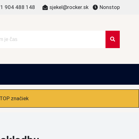
1 904 488 148
sjekel@rocker.sk
Nonstop
 TOP značiek