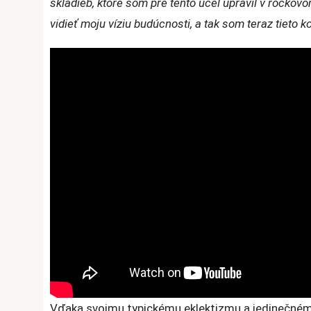
skladieb, ktoré som pre tento účel upravil v rockov
skladbu
vidieť moju víziu budúcnosti, a tak som teraz tiet
Vďaka svojmu typickému eklektizmu a jedinečnému