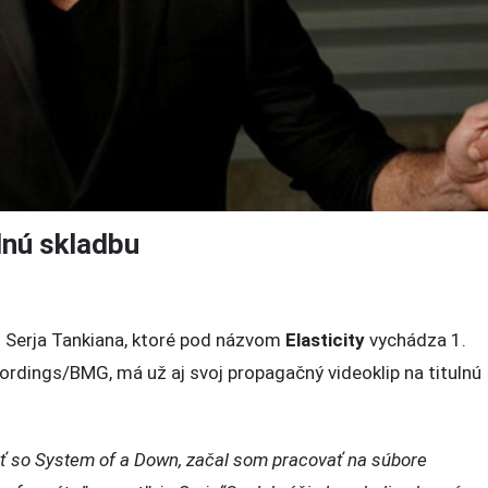
ulnú skladbu
o
Serja Tankiana, ktoré pod názvom
Elasticity
vychádza 1.
rdings/BMG, má už aj svoj propagačný videoklip na titulnú
ať so System of a Down, začal som pracovať na súbore