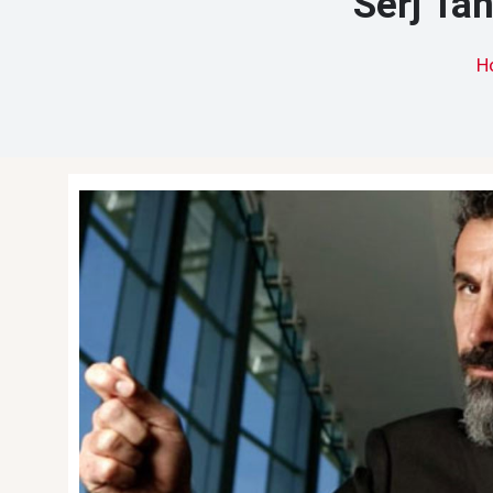
Serj Tan
H