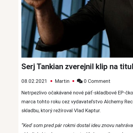
Serj Tankian zverejnil klip na tit
on
08.02.2021
Martin
0 Comment
Serj
Netrpezlivo očakávané nové päť-skladbové EP-čk
Tankian
marca tohto roku cez vydavateľstvo Alchemy Reco
zverejnil
skladbu, ktorý režíroval Vlad Kaptur.
klip
na
“Keď som pred pár rokmi dostal ideu znovu nahráv
titulnú