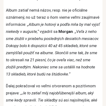
štúdiový
Album zatiaľ nemá názov, resp. nie je oficiálne
album
oznámený, no už teraz o ňom vieme veľmi zaujímavé
informácie:
„Album je hotový a podľa mňa by mal vyjsť
niekedy v auguste,“
vyjadril sa
Morgan
.
„Veľa z neho
sme zložili v priebehu posledných desiatich mesiacov.
Dokopy bolo k dispozícii 40 až 45 skladieb, ktoré sme
zamýšľali použiť na albume. Skončili sme tak, že sme
to skresali na 21 piesní, čo je oveľa viac, než sme
zložili predtým. Nakoniec sme sa ustálili na hodnote
13 skladieb, ktoré budú na štúdiovke.“
Ďalej pokračoval vo veľmi otvorenom a pozitívnom
prejave:
„Je to zatiaľ môj najobľúbenejší album, aký
sme kedy spravili. Tie skladby sú asi najsilnejšie, aké