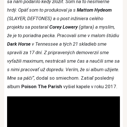
sa nám podarilo kedy zložiť. Som na to nesmierne
hrdý. Opäť som to produkoval ja s
Mattom Hydeom
(SLAYER, DEFTONES) a o post inžiniera celého
projektu sa postaral
Corey Lowery
(gitara) a myslím,
že je to poriadna pecka. Pracovali sme v malom štúdiu
Dark Horse
v Tennessee a tých 21 skladieb sme
spravili za 17 dní. Z pripravených demoverzií sme
vyťažili maximum, nestrácali sme čas a naučili sme sa
s nimi pracovať už dopredu. Verím, že si album užijete.
Mne sa páči“,
dodal so smiechom. Zatiaľ posledný
album
Poison The Parish
vyšiel kapele v roku 2017.