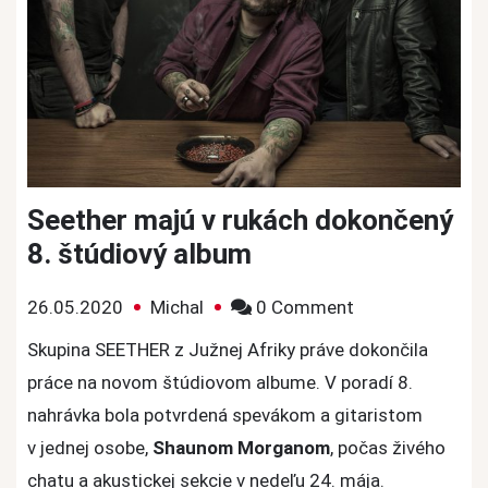
Seether majú v rukách dokončený
8. štúdiový album
on
26.05.2020
Michal
0 Comment
Seether
Skupina SEETHER z Južnej Afriky práve dokončila
majú
práce na novom štúdiovom albume. V poradí 8.
v
nahrávka bola potvrdená spevákom a gitaristom
rukách
v jednej osobe,
Shaunom Morganom
, počas živého
dokončený
chatu a akustickej sekcie v nedeľu 24. mája.
8.