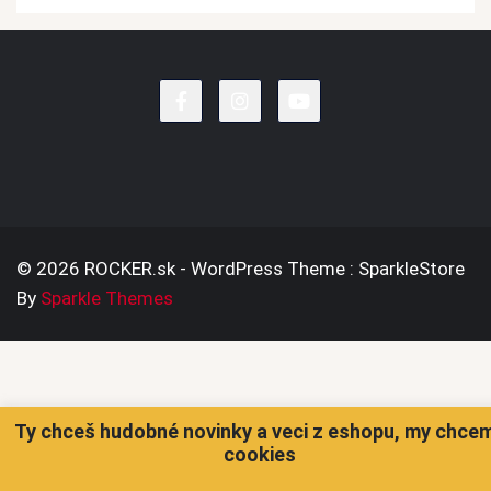
© 2026 ROCKER.sk - WordPress Theme : SparkleStore
By
Sparkle Themes
Ty chceš hudobné novinky a veci z eshopu, my chce
cookies