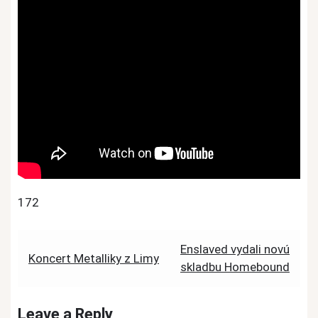
172
Post
Enslaved vydali novú
Koncert Metalliky z Limy
skladbu Homebound
navigation
Leave a Reply