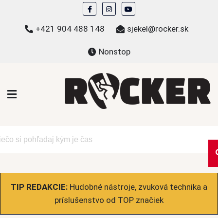
Skip
to
+421 904 488 148
sjekel@rocker.sk
content
Nonstop
ROCKER.sk
Hudobné novinky a eshop – mikiny, tričká,
bundy a ďalšie
TIP REDAKCIE:
Hudobné nástroje, zvuková technika a
príslušenstvo od TOP značiek