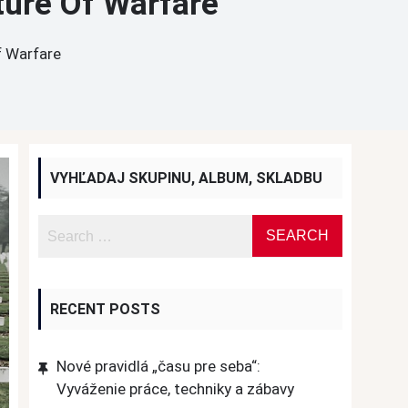
ure Of Warfare
f Warfare
VYHĽADAJ SKUPINU, ALBUM, SKLADBU
RECENT POSTS
Nové pravidlá „času pre seba“:
Vyváženie práce, techniky a zábavy