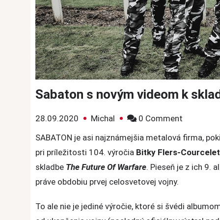
Sabaton s novým videom k skla
on
28.09.2020
Michal
0 Comment
Sabaton
SABATON je asi najznámejšia metalová firma, pokiaľ
s
pri príležitosti 104. výročia
Bitky Flers-Courcele
novým
skladbe
The Future Of Warfare
. Pieseň je z ich 9.
videom
práve obdobiu prvej celosvetovej vojny.
k
skladbe
To ale nie je jediné výročie, ktoré si švédi album
The