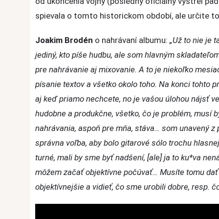
od ukončenia vojny (posledný oficiálny výstrel pa
Future
spievala o tomto historickom období, ale určite t
Of
Warfare
Joakim Brodén
o nahrávaní albumu:
„Už to nie je 
jediný, kto píše hudbu, ale som hlavným skladateľo
pre nahrávanie aj mixovanie. A to je niekoľko mesi
písanie textov a všetko okolo toho. Na konci tohto 
aj keď priamo nechcete, no je vašou úlohou nájsť vec
hudobne a produkčne, všetko, čo je problém, musí 
nahrávania, aspoň pre mňa, stáva… som unavený z pi
správna voľba, aby bolo gitarové sólo trochu hlas
turné, mali by sme byť nadšení, [ale] ja to ku*va ne
môžem začať objektívne počúvať… Musíte tomu dať 
objektívnejšie a vidieť, čo sme urobili dobre, resp. čo