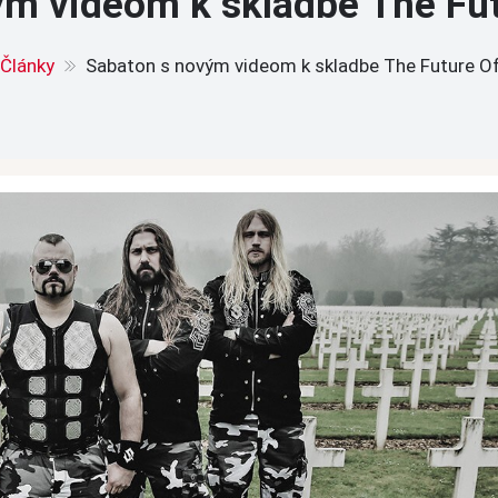
ým videom k skladbe The Fut
Články
Sabaton s novým videom k skladbe The Future O