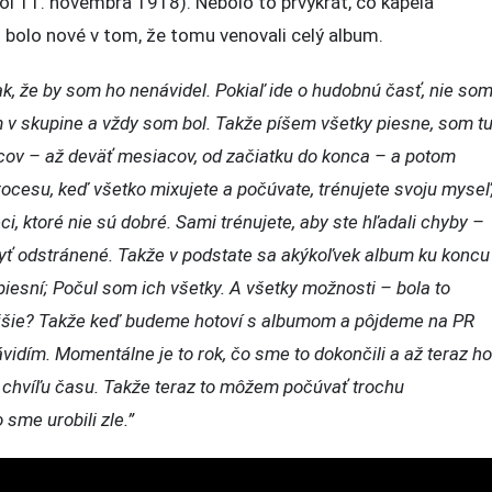
dol 11. novembra 1918). Nebolo to prvýkrát, čo kapela
o bolo nové v tom, že tomu venovali celý album.
tak, že by som ho nenávidel. Pokiaľ ide o hudobnú časť, nie so
m v skupine a vždy som bol. Takže píšem všetky piesne, som t
acov – až deväť mesiacov, od začiatku do konca – a potom
procesu, keď všetko mixujete a počúvate, trénujete svoju myseľ
i, ktoré nie sú dobré. Sami trénujete, aby ste hľadali chyby –
byť odstránené. Takže v podstate sa akýkoľvek album ku koncu
esní; Počul som ich všetky. A všetky možnosti – bola to
nejšie? Takže keď budeme hotoví s albumom a pôjdeme na PR
návidím. Momentálne je to rok, čo sme to dokončili a až teraz ho
chvíľu času. Takže teraz to môžem počúvať trochu
 sme urobili zle.”