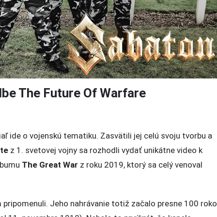
dbe The Future Of Warfare
 ide o vojenskú tematiku. Zasvätili jej celú svoju tvorbu a
tte
z 1. svetovej vojny sa rozhodli vydať unikátne video k
 albumu
The Great War
z roku 2019, ktorý sa celý venoval
om pripomenuli. Jeho nahrávanie totiž začalo presne 100 rok