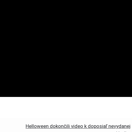
Helloween dokončili video k doposiaľ nevydanej