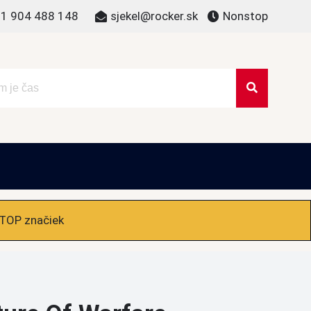
1 904 488 148
sjekel@rocker.sk
Nonstop
 TOP značiek