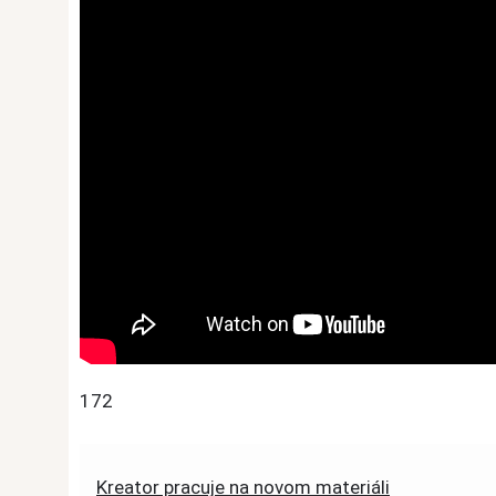
172
Post
Kreator pracuje na novom materiáli