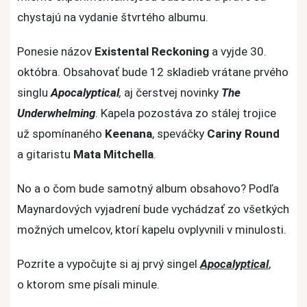
o
chystajú na vydanie štvrtého albumu.
nadchádzajúco
Ponesie názov
Existental Reckoning
a vyjde 30.
albume
októbra. Obsahovať bude 12 skladieb vrátane prvého
singlu
Apocalyptical
,
aj čerstvej novinky
The
Underwhelming
. Kapela pozostáva zo stálej trojice
už spomínaného
Keenana
, speváčky
Cariny Round
a gitaristu
Mata Mitchella
.
No a o čom bude samotný album obsahovo? Podľa
Maynardových vyjadrení bude vychádzať zo všetkých
možných umelcov, ktorí kapelu ovplyvnili v minulosti.
Pozrite a vypočujte si aj prvý singel
Apocalyptical
,
o ktorom sme písali minule.