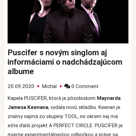
Puscifer s novým singlom aj
informáciami o nadchádzajúcom
albume
on
20.09.2020
Michal
0 Comment
Puscifer
Kapela PUSCIFER, ktorá je pôsobiskom
Maynarda
s
Jamesa Keenana
, vydala novú skladbu. Keenan je
novým
známy najmä zo skupiny TOOL, no okrem nej má
singlom
ešte ďalší projekt A PERFECT CIRCLE. PUSCIFER je
aj
mierne experimentálnejšou odbočkou a práve sa
informáciami