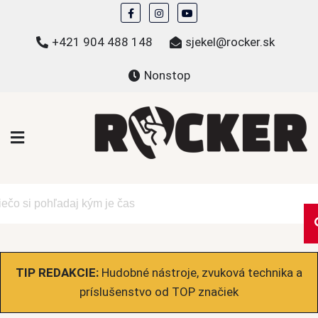
Skip
to
+421 904 488 148
sjekel@rocker.sk
content
Nonstop
ROCKER.sk
Hudobné novinky a eshop – mikiny, tričká,
bundy a ďalšie
TIP REDAKCIE:
Hudobné nástroje, zvuková technika a
príslušenstvo od TOP značiek