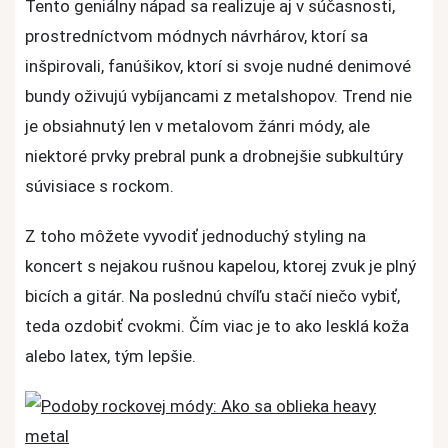
Tento geniálny nápad sa realizuje aj v súčasnosti,
prostredníctvom módnych návrhárov, ktorí sa
inšpirovali, fanúšikov, ktorí si svoje nudné denimové
bundy oživujú vybíjancami z metalshopov. Trend nie
je obsiahnutý len v metalovom žánri módy, ale
niektoré prvky prebral punk a drobnejšie subkultúry
súvisiace s rockom.
Z toho môžete vyvodiť jednoduchý styling na
koncert s nejakou rušnou kapelou, ktorej zvuk je plný
bicích a gitár. Na poslednú chvíľu stačí niečo vybiť,
teda ozdobiť cvokmi. Čím viac je to ako lesklá koža
alebo latex, tým lepšie.