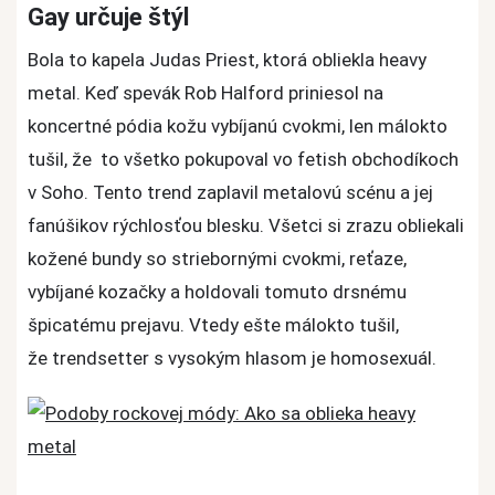
Gay určuje štýl
Bola to kapela Judas Priest, ktorá obliekla heavy
metal. Keď spevák Rob Halford priniesol na
koncertné pódia kožu vybíjanú cvokmi, len málokto
tušil, že to všetko pokupoval vo fetish obchodíkoch
v Soho. Tento trend zaplavil metalovú scénu a jej
fanúšikov rýchlosťou blesku. Všetci si zrazu obliekali
kožené bundy so striebornými cvokmi, reťaze,
vybíjané kozačky a holdovali tomuto drsnému
špicatému prejavu. Vtedy ešte málokto tušil,
že trendsetter s vysokým hlasom je homosexuál.