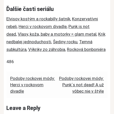
Ďalšie časti seriálu
Elvisov kostým a rockabilly šatník
,
Konzervatívni
rebeli
,
Herci v rockovom divadle
,
Punk is not
dead
,
Vlasy, koža, baby a motorky = glam metal
Krik
,
nedbalej jednoduchosti
Šediny rocku
Temná
,
,
subkultúra
Výkriky zo záhrobia
Rocková bonboniéra
,
,
486
Post
Podoby rockovej módy:
Podoby rockovej módy:
Herci v rockovom
Punk´s not dead! A už
navigation
divadle
vôbec nie v štýle
Leave a Reply