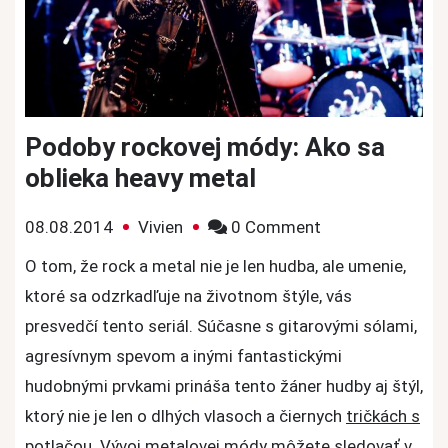
Podoby rockovej módy: Ako sa
oblieka heavy metal
on
08.08.2014
Vivien
0 Comment
Podoby
O tom, že rock a metal nie je len hudba, ale umenie,
rockovej
ktoré sa odzrkadľuje na životnom štýle, vás
módy:
presvedčí tento seriál. Súčasne s gitarovými sólami,
Ako
agresívnym spevom a inými fantastickými
sa
hudobnými prvkami prináša tento žáner hudby aj štýl,
oblieka
heavy
ktorý nie je len o dlhých vlasoch a čiernych
tričkách s
metal
potlačou
. Vývoj metalovej módy môžete sledovať v