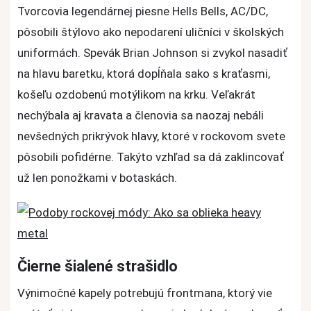
Tvorcovia legendárnej piesne Hells Bells, AC/DC,
pôsobili štýlovo ako nepodarení uličníci v školských
uniformách. Spevák Brian Johnson si zvykol nasadiť
na hlavu baretku, ktorá dopĺňala sako s kraťasmi,
košeľu ozdobenú motýlikom na krku. Veľakrát
nechýbala aj kravata a členovia sa naozaj nebáli
nevšedných prikrývok hlavy, ktoré v rockovom svete
pôsobili pofidérne. Takýto vzhľad sa dá zaklincovať
už len ponožkami v botaskách.
Čierne šialené strašidlo
Výnimočné kapely potrebujú frontmana, ktorý vie