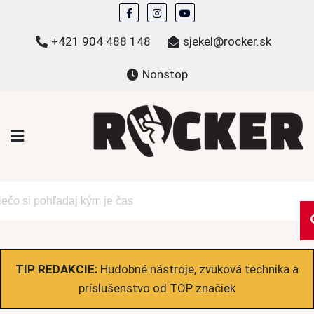
Skip
to
+421 904 488 148
sjekel@rocker.sk
content
Nonstop
ROCKER.sk
Hudobné novinky a eshop – mikiny, tričká,
bundy a ďalšie
TIP REDAKCIE:
Hudobné nástroje, zvuková technika a
príslušenstvo od TOP značiek