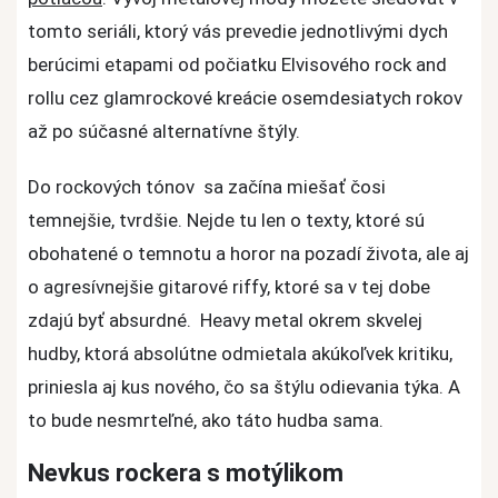
tomto seriáli, ktorý vás prevedie jednotlivými dych
berúcimi etapami od počiatku Elvisového rock and
rollu cez glamrockové kreácie osemdesiatych rokov
až po súčasné alternatívne štýly.
Do rockových tónov sa začína miešať čosi
temnejšie, tvrdšie. Nejde tu len o texty, ktoré sú
obohatené o temnotu a horor na pozadí života, ale aj
o agresívnejšie gitarové riffy, ktoré sa v tej dobe
zdajú byť absurdné. Heavy metal okrem skvelej
hudby, ktorá absolútne odmietala akúkoľvek kritiku,
priniesla aj kus nového, čo sa štýlu odievania týka. A
to bude nesmrteľné, ako táto hudba sama.
Nevkus rockera s motýlikom