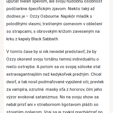
upútať nielen spevom, ale svoju hudobnú osobnosť
podčiarkne špecifickým zjavom. Niekto taký až
dodnes je – Ozzy Osbourne. Najskôr mladík s
polodlhými vlasmi, trešteným úsmevom v oblečení
so strapcami, s obrovským krížom zaveseným na
krku z kapely Black Sabbath.
V tomto čase by si nik nevedel predstaviť, že by
Ozzy okorenil svoju totálnu temnú individualitu o
niečo ostrejšie. A potom sa vo svojej sólovke stal
extravagantnejším než kedykoľvek predtým. Chcel
desiť, a tak nosil podmaľované vypúlené oči, prevlek
za vampíra, ozrutné masky sťa z hororov, čím jeho
výzor evokoval satanizmus. No na svoju show sa
nebál prísť ani v striebornom ligotavom plášti so
stojatým golierom. Vraj sa aj zvykol prechádzať po