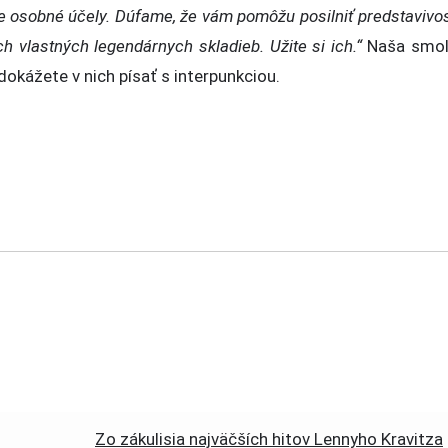
re osobné účely. Dúfame, že vám pomôžu posilniť predstavivo
ch vlastných legendárnych skladieb. Užite si ich.“
Naša smo
edokážete v nich písať s interpunkciou.
Zo zákulisia najväčších hitov Lennyho Kravitza