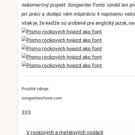
nekomerčný projekt. Songwriter Fonts vznikli len p
pri práci a dodajú vám inšpiráciu k napísaniu vaši
však je, že keďže sú urobené pre anglický jazyk, n
Použité zdroje:
songwritersfonts.com
333
Post
V rockových a metalových vodách