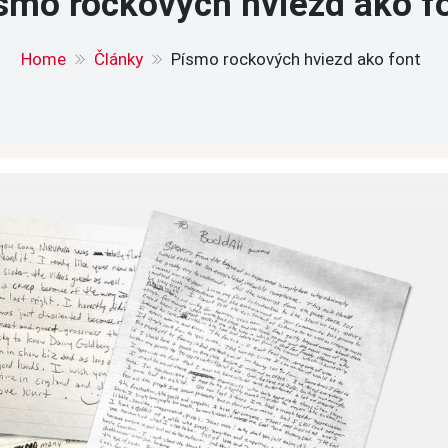
smo rockových hviezd ako f
Home
Články
Písmo rockových hviezd ako font