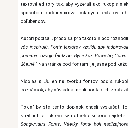
textové editory tak, aby vyzerali ako rukopis ni
spôsobom radi inšpirovali mladých textárov a h
obľúbencov.
Autori popísali, prečo sa pre takéto niečo rozhodl
vás inšpirujú. Fonty textárov vznikli, aby inšpirov
pomáha rozvoju fantázie. Byť v koži Bowieho, Cobain
účelné.“
Na stránke pod fontami je jasne pod každ
Nicolas a Julien na tvorbu fontov podľa rukopi
poznámok, aby následne mohli podľa nich zostaviť
Pokiaľ by ste tento doplnok chceli vyskúšať, 
stiahnutí si okrem samotného súboru nájdete
Songwriters Fonts. Všetky fonty boli nadizajnov