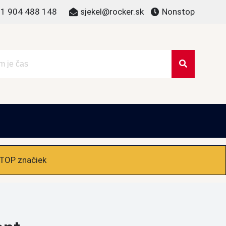
1 904 488 148
sjekel@rocker.sk
Nonstop
 TOP značiek