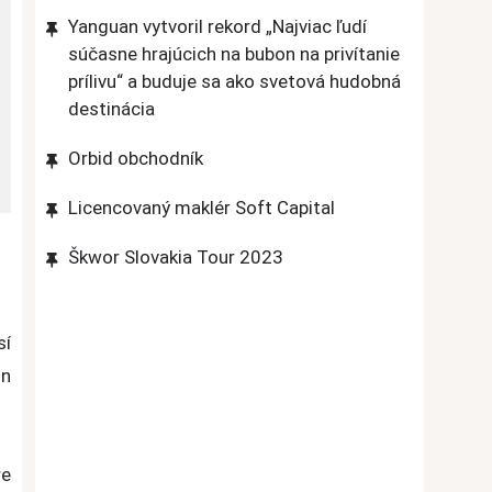
Yanguan vytvoril rekord „Najviac ľudí
súčasne hrajúcich na bubon na privítanie
prílivu“ a buduje sa ako svetová hudobná
destinácia
Orbid obchodník
Licencovaný maklér Soft Capital
Škwor Slovakia Tour 2023
sí
hn
re