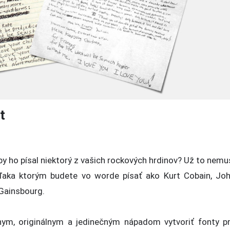
t
by ho písal niektorý z vašich rockových hrdinov? Už to nemu
vďaka ktorým budete vo worde písať ako Kurt Cobain, Jo
Gainsbourg.
vnym, originálnym a jedinečným nápadom vytvoriť fonty p