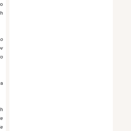
to
ch
čo
ov
to
 a
ch
te
je