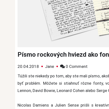
Písmo rockových hviezd ako fon
on
20.04.2018
Jane
0 Comment
Písmo
Túžili ste niekedy po tom, aby ste mali písmo, ako
rockových
byť problém. Môžete si stiahnuť rôzne fonty, 
hviezd
Lennon, David Bowie, Leonard Cohen alebo Serge 
ako
font
Nicolas Damiens a Julien Sense prišli s kreatí