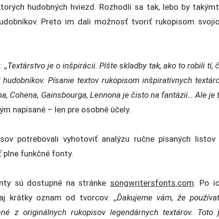
ektorých hudobných hviezd. Rozhodli sa tak, lebo by takým
udobníkov. Preto im dali možnosť tvoriť rukopisom svoji
i:
,,Textárstvo je o inšpirácii. Píšte skladby tak, ako to robili tí, 
ali hudobníkov. Písanie textov rukopisom inšpiratívnych textár
a, Cohena, Gainsbourga, Lennona je čisto na fantázii… Ale je 
ým napísané – len pre osobné účely.
sov potrebovali vyhotoviť analýzu ručne písaných listov
 plne funkčné fonty.
fonty sú dostupné na stránke
songwritersfonts.com
. Po i
 aj krátky oznam od tvorcov:
,,Ďakujeme vám, že používa
ané z originálnych rukopisov legendárnych textárov. Toto 