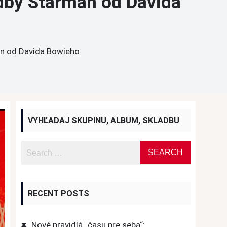
dby Starman od Davida
an od Davida Bowieho
VYHĽADAJ SKUPINU, ALBUM, SKLADBU
RECENT POSTS
Nové pravidlá „času pre seba“: