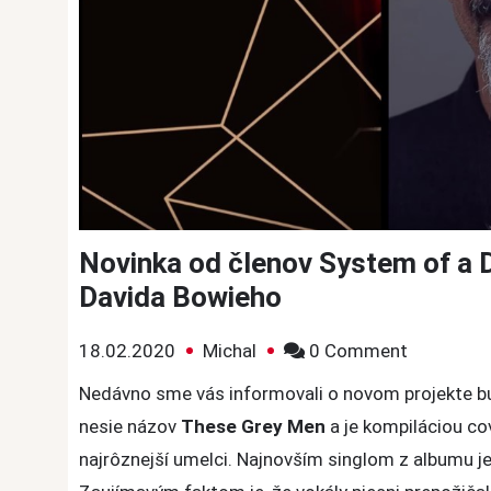
Novinka od členov System of a 
Davida Bowieho
on
18.02.2020
Michal
0 Comment
Novinka
Nedávno sme vás informovali o novom projekte
od
nesie názov
These Grey Men
a je kompiláciou cov
členov
najrôznejší umelci. Najnovším singlom z albumu j
System