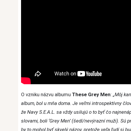
O vzniku názvu albumu
These Grey Men
:
„Môj kam
album, bol u mňa doma. Je veľmi introspektívny člo
že Navy S.E.A.L. sa vždy usilujú o to byť čo najnená
slovami, boli ‘Grey Men’ (šedí/nevýrazní muži). Sú p
by to mohol byť skvelý názov, pretože veľa ľudí si b