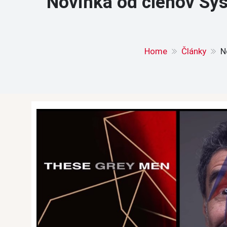
Novinka od členov Sy
Home
Články
N