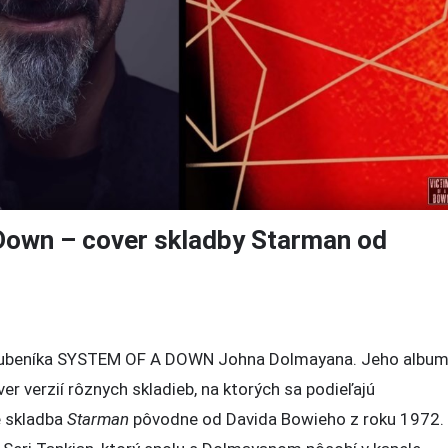
Down – cover skladby Starman od
 bubeníka SYSTEM OF A DOWN Johna Dolmayana. Jeho albu
er verzií rôznych skladieb, na ktorých sa podieľajú
e skladba
Starman
pôvodne od Davida Bowieho z roku 1972.