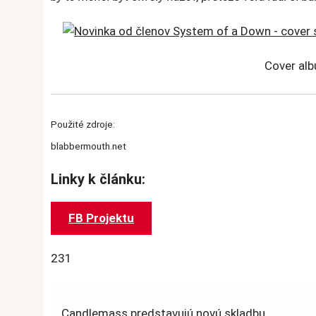
Cover al
Použité zdroje:
blabbermouth.net
Linky k článku:
FB Projektu
231
Post
Candlemass predstavujú novú skladbu