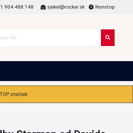
1 904 488 148
sjekel@rocker.sk
Nonstop
 TOP značiek