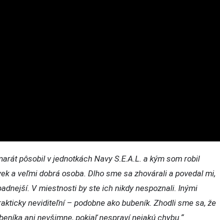
arát pôsobil v jednotkách Navy S.E.A.L. a kým som robil
vek a veľmi dobrá osoba. Dlho sme sa zhovárali a povedal mi,
padnejší. V miestnosti by ste ich nikdy nespoznali. Inými
rakticky neviditeľní – podobne ako bubeník. Zhodli sme sa, že
ubeníka ani nevšimne, pokiaľ nespraví nejakú chybu.“