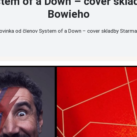
stem of a Down – cover skla
Bowieho
ovinka od členov System of a Down – cover skladby Starm