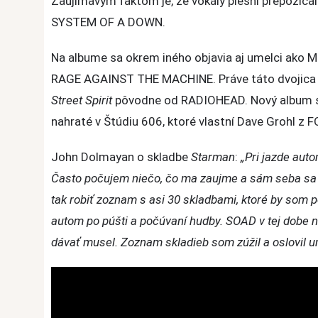
Zaujímavým faktom je, že vokály piesni prepožičal
of
SYSTEM OF A DOWN.
a
Down
Na albume sa okrem iného objavia aj umelci ak
–
RAGE AGAINST THE MACHINE. Práve táto dvojica s
cover
Street Spirit
pôvodne od RADIOHEAD. Nový album s o
skladby
Starman
nahraté v Štúdiu 606, ktoré vlastní Dave Grohl z
od
John Dolmayan o skladbe
Starman
:
„Pri jazde aut
Davida
Bowieho
Často počujem niečo, čo ma zaujme a sám seba sa 
tak robiť zoznam s asi 30 skladbami, ktoré by som p
autom po púšti a počúvaní hudby. SOAD v tej dobe 
dávať musel. Zoznam skladieb som zúžil a oslovil u