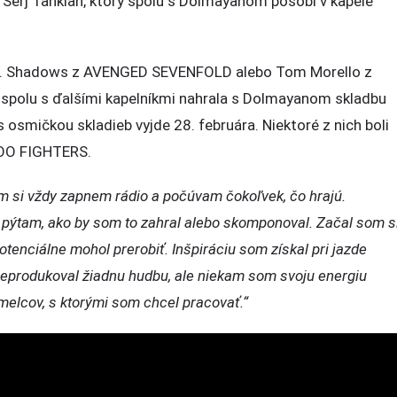
 Serj Tankian, ktorý spolu s Dolmayanom pôsobí v kapele
o M. Shadows z AVENGED SEVENFOLD alebo Tom Morello z
polu s ďalšími kapelníkmi nahrala s Dolmayanom skladbu
smičkou skladieb vyjde 28. februára. Niektoré z nich boli
 FOO FIGHTERS.
om si vždy zapnem rádio a počúvam čokoľvek, čo hrajú.
pýtam, ako by som to zahral alebo skomponoval. Začal som s
otenciálne mohol prerobiť. Inšpiráciu som získal pri jazde
neprodukoval žiadnu hudbu, ale niekam som svoju energiu
melcov, s ktorými som chcel pracovať.“