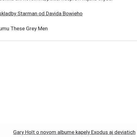
bumu These Grey Men
Gary Holt o novom albume kapely Exodus aj deviatich