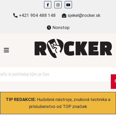
Skip
to
+421 904 488 148
sjekel@rocker.sk
content
Nonstop
ROCKER.sk
Hudobné novinky a eshop – mikiny, tričká,
bundy a ďalšie
TIP REDAKCIE:
Hudobné nástroje, zvuková technika a
príslušenstvo od TOP značiek