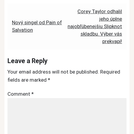
Post
Corey Taylor odhalil
jeho úplne
navigation
Nový singel od Pain of
najobľúbenejšiu Slipknot
Salvation
skladbu. Výber vás
prekvapí!
Leave a Reply
Your email address will not be published.
Required
fields are marked
*
Comment
*