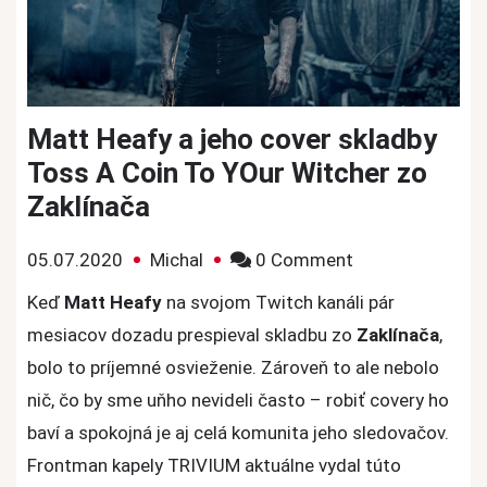
Matt Heafy a jeho cover skladby
Toss A Coin To YOur Witcher zo
Zaklínača
on
05.07.2020
Michal
0 Comment
Matt
Keď
Matt Heafy
na svojom Twitch kanáli pár
Heafy
mesiacov dozadu prespieval skladbu zo
Zaklínača
,
a
bolo to príjemné osvieženie. Zároveň to ale nebolo
jeho
nič, čo by sme uňho nevideli často – robiť covery ho
cover
baví a spokojná je aj celá komunita jeho sledovačov.
skladby
Toss
Frontman kapely TRIVIUM aktuálne vydal túto