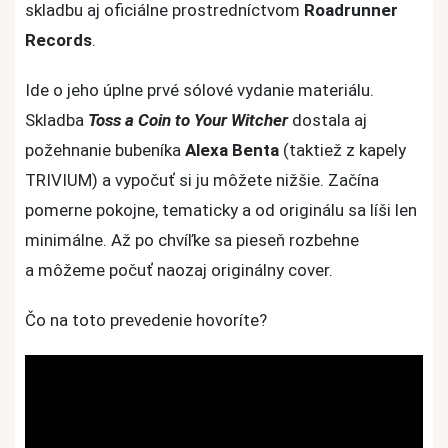
A
skladbu aj oficiálne prostredníctvom
Roadrunner
Coin
Records
.
To
YOur
Ide o jeho úplne prvé sólové vydanie materiálu.
Witcher
Skladba
Toss a Coin to Your Witcher
dostala aj
zo
požehnanie bubeníka
Alexa Benta
(taktiež z kapely
Zaklínača
TRIVIUM) a vypočuť si ju môžete nižšie. Začína
pomerne pokojne, tematicky a od originálu sa líši len
minimálne. Až po chvíľke sa pieseň rozbehne
a môžeme počuť naozaj originálny cover.
Čo na toto prevedenie hovoríte?