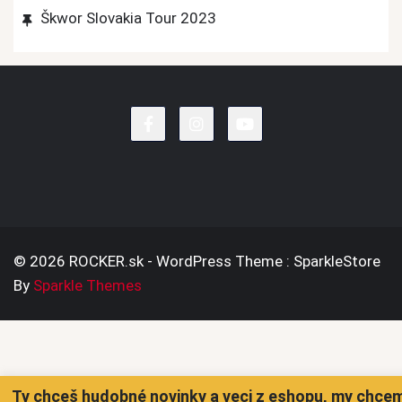
Škwor Slovakia Tour 2023
© 2026 ROCKER.sk - WordPress Theme : SparkleStore
By
Sparkle Themes
Ty chceš hudobné novinky a veci z eshopu, my chce