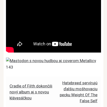
143
Post
Hatebreed servírujú
Cradle of Filth dokončili
ďalšiu mošhovaciu
navigation
nový album aj s novou
pecku Weight Of The
klávesáčkou
False Self