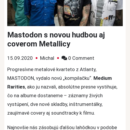
Mastodon s novou hudbou aj
coverom Metallicy
on
15.09.2020
Michal
0 Comment
Mastodon
Progresívne metalové kvarteto z Atlanty,
s
MASTODON, vydalo novú „kompilačku“.
Medium
novou
Rarities
, ako ju nazvali, absolútne presne vystihuje,
hudbou
čo na albume dostaneme – záznamy živých
aj
vystúpení, dve nové skladby, inštrumentálky,
coverom
Metallicy
zaujímavé covery aj soundtracky k filmu.
Najnovšie nás zásobujú ďalšou lahôdkou v podobe