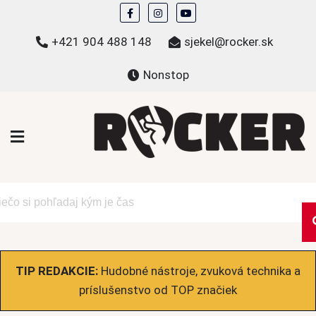
Skip
to
+421 904 488 148
sjekel@rocker.sk
content
Nonstop
ROCKER.sk
Hudobné novinky a eshop – mikiny, tričká,
bundy a ďalšie
TIP REDAKCIE:
Hudobné nástroje, zvuková technika a
príslušenstvo od TOP značiek