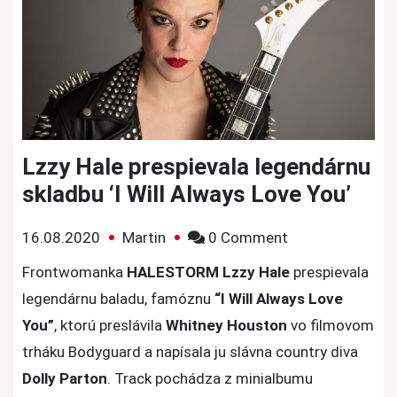
Lzzy Hale prespievala legendárnu
skladbu ‘I Will Always Love You’
on
16.08.2020
Martin
0 Comment
Lzzy
Frontwomanka
HALESTORM
Lzzy Hale
prespievala
Hale
legendárnu baladu, famóznu
“I Will Always Love
prespievala
You”
, ktorú preslávila
Whitney Houston
vo filmovom
legendárnu
trháku Bodyguard a napísala ju slávna country diva
skladbu
Dolly Parton
. Track pochádza z minialbumu
‘I