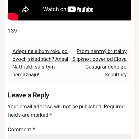
139
Post
Adept na album roku po
Prominentný brutálny
dvoch skladbách? Anaal
Slipknot cover od Eloya
navigation
Nathrakh sa s tým
Casagrandeho zo
nemaznajú!
Sepultury
Leave a Reply
Your email address will not be published.
Required
fields are marked
*
Comment
*