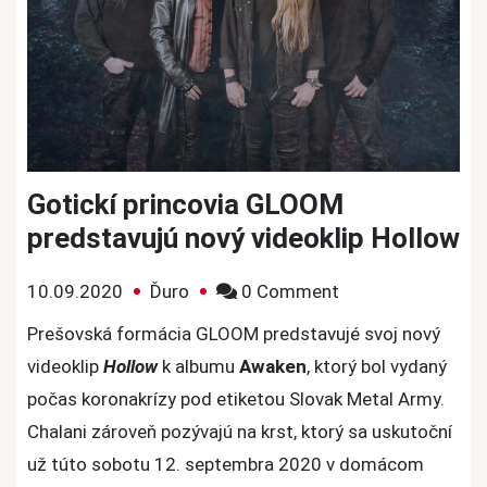
Gotickí princovia GLOOM
predstavujú nový videoklip Hollow
on
10.09.2020
Ďuro
0 Comment
Gotickí
Prešovská formácia GLOOM predstavujé svoj nový
princovia
videoklip
Hollow
k albumu
Awaken
, ktorý bol vydaný
GLOOM
počas koronakrízy pod etiketou Slovak Metal Army.
predstavujú
Chalani zároveň pozývajú na krst, ktorý sa uskutoční
nový
už túto sobotu 12. septembra 2020 v domácom
videoklip