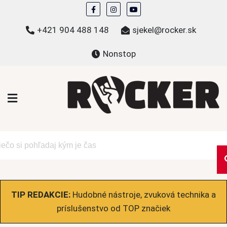
Skip
to
+421 904 488 148
sjekel@rocker.sk
content
Nonstop
ROCKER.sk
Hudobné novinky a eshop – mikiny, tričká,
bundy a ďalšie
TIP REDAKCIE:
Hudobné nástroje, zvuková technika a
príslušenstvo od TOP značiek