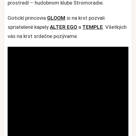
Hollow
prostredí – hudobnom klube Stromoradie.
Gotickí princovia
GLOOM
si na krst pozvali
spriatelené kapely
ALTER EGO
a
TEMPLE
. Všetkých
vás na krst srdečne pozývame.