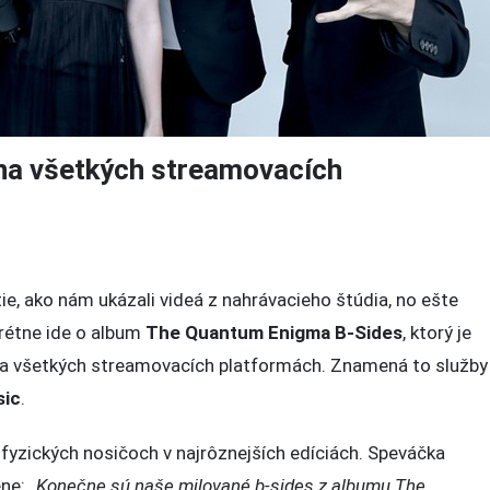
 na všetkých streamovacích
ie, ako nám ukázali videá z nahrávacieho štúdia, no ešte
la
krétne ide o album
The Quantum Enigma B-Sides
, ktorý je
 na všetkých streamovacích platformách. Znamená to služby
sic
.
a fyzických nosičoch v najrôznejších edíciách. Speváčka
acích
ene:
„Konečne sú naše milované b-sides z albumu The