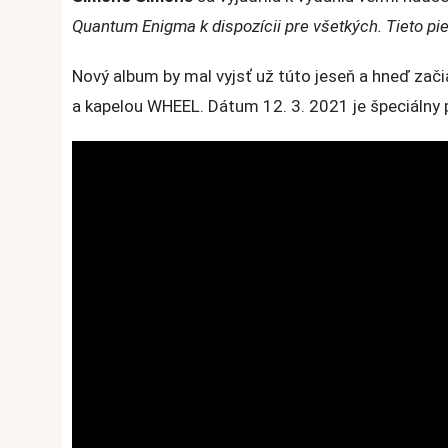
platformá
Quantum Enigma k dispozícii pre všetkých. Tieto pie
Nový album by mal vyjsť už túto jeseň a hneď z
a kapelou WHEEL. Dátum 12. 3. 2021 je špeciálny 