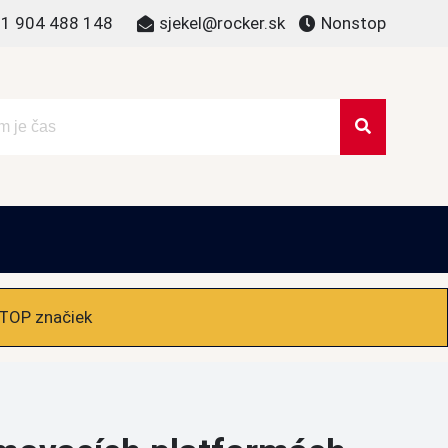
1 904 488 148
sjekel@rocker.sk
Nonstop
 TOP značiek