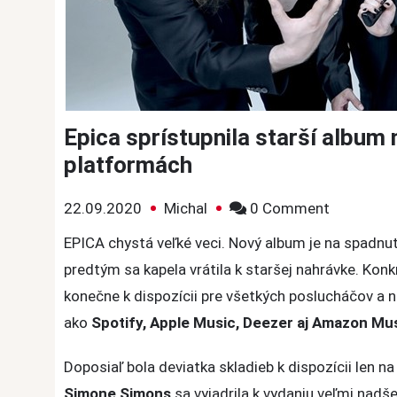
Epica sprístupnila starší album
platformách
on
22.09.2020
Michal
0 Comment
Epica
EPICA chystá veľké veci. Nový album je na spadnut
sprístupni
predtým sa kapela vrátila k staršej nahrávke. Kon
starší
konečne k dispozícii pre všetkých poslucháčov a
album
ako
Spotify, Apple Music, Deezer aj Amazon Mu
na
všetkých
Doposiaľ bola deviatka skladieb k dispozícii len n
streamov
Simone Simons
sa vyjadrila k vydaniu veľmi nadš