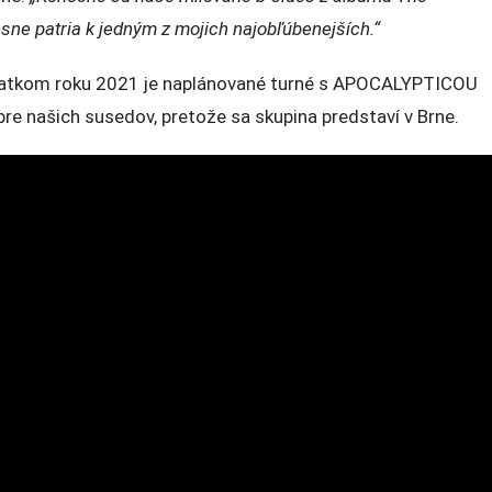
ch
sne patria k jedným z mojich najobľúbenejších.“
ačiatkom roku 2021 je naplánované turné s APOCALYPTICOU
pre našich susedov, pretože sa skupina predstaví v Brne.