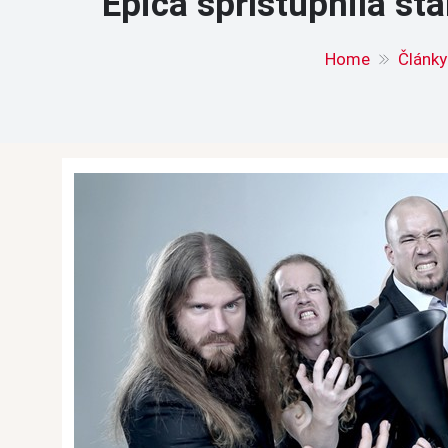
Epica sprístupnila s
Home
Články