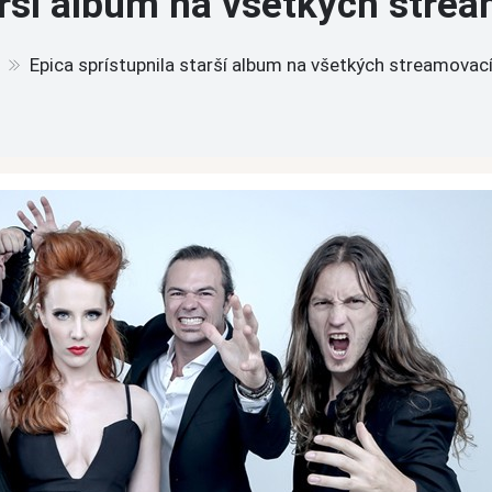
tarší album na všetkých stre
Epica sprístupnila starší album na všetkých streamova