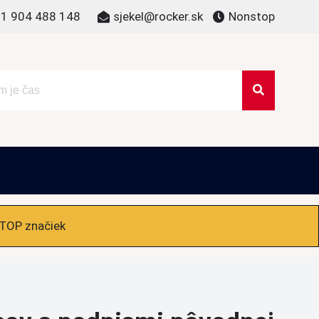
1 904 488 148
sjekel@rocker.sk
Nonstop
 TOP značiek