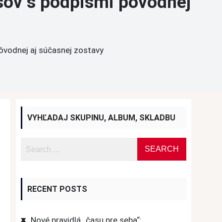
usov s podpismi pôvodnej
ôvodnej aj súčasnej zostavy
VYHĽADAJ SKUPINU, ALBUM, SKLADBU
RECENT POSTS
Nové pravidlá „času pre seba“: