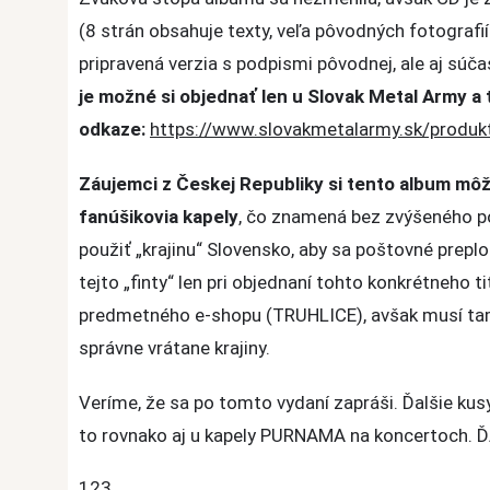
od
(8 strán obsahuje texty, veľa pôvodných fotografií
Purnama
pripravená verzia s podpismi pôvodnej, ale aj súčas
vyšiel
je možné si objednať len u Slovak Metal Army a
v
reedícii.
odkaze:
https://www.slovakmetalarmy.
sk/produk
100
Záujemci z Českej Republiky si tento album mô
kusov
fanúšikovia kapely
, čo znamená bez zvýšeného p
s
podpismi
použiť „krajinu“ Slovensko, aby sa poštovné prepl
pôvodnej
tejto „finty“ len pri objednaní tohto konkrétneho t
aj
predmetného e-shopu (TRUHLICE), avšak musí tam
súčasnej
správne vrátane krajiny.
zostavy
Veríme, že sa po tomto vydaní zapráši. Ďalšie kus
to rovnako aj u kapely PURNAMA na koncertoch
123