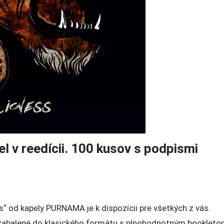
 v reedícii. 100 kusov s podpismi
 od kapely PURNAMA je k dispozícii pre všetkých z vás.
 zabalené do klasického formátu s plnohodnotným booklet