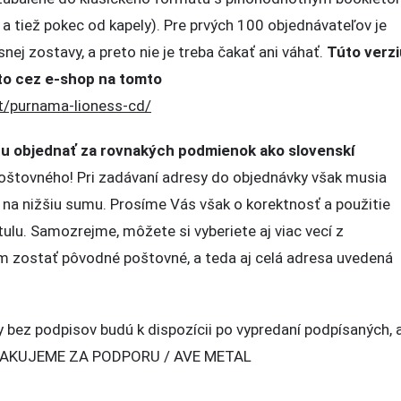
 a tiež pokec od kapely). Pre prvých 100 objednávateľov je
nej zostavy, a preto nie je treba čakať ani váhať.
Túto verzi
 to cez e-shop na tomto
t/purnama-lioness-cd/
žu objednať za rovnakých podmienok ako slovenskí
oštovného! Pri zadávaní adresy do objednávky však musia
o na nižšiu sumu. Prosíme Vás však o korektnosť a použitie
itulu. Samozrejme, môžete si vyberiete aj viac vecí z
 zostať pôvodné poštovné, a teda aj celá adresa uvedená
y bez podpisov budú k dispozícii po vypredaní podpísaných, 
. ĎAKUJEME ZA PODPORU / AVE METAL