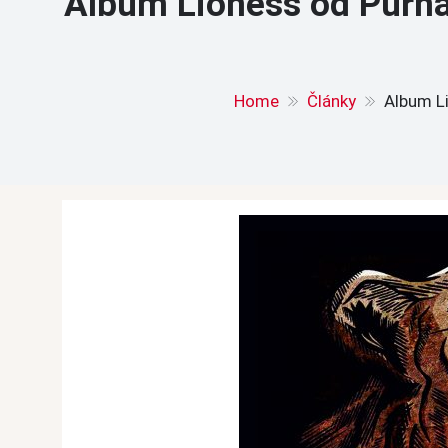
Album Lioness od Purnam
Home
Články
Album Li