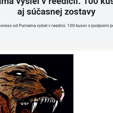
a vyšiel v reedícii. 100 k
aj súčasnej zostavy
oness od Purnama vyšiel v reedícii. 100 kusov s podpismi p