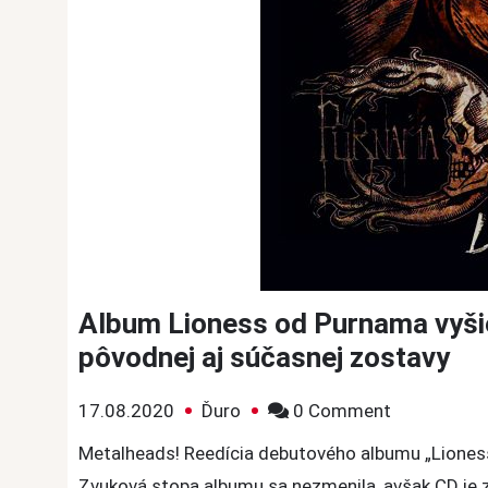
Album Lioness od Purnama vyšiel
pôvodnej aj súčasnej zostavy
on
17.08.2020
Ďuro
0 Comment
Album
Metalheads! Reedícia debutového albumu „Lioness“
Lioness
Zvuková stopa albumu sa nezmenila, avšak CD je