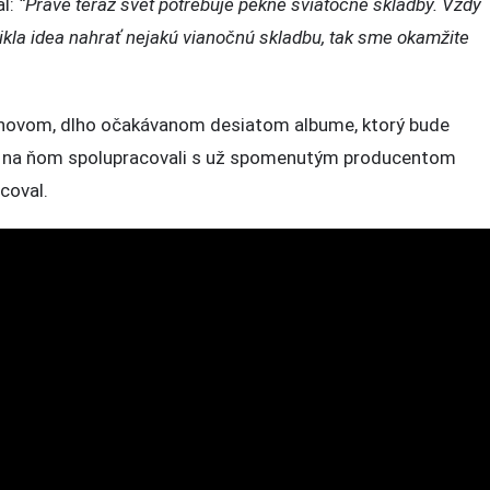
l:
“Práve teraz svet potrebuje pekné sviatočné skladby. Vždy
ikla idea nahrať nejakú vianočnú skladbu, tak sme okamžite
 novom, dlho očakávanom desiatom albume, ktorý bude
e na ňom spolupracovali s už spomenutým producentom
coval.