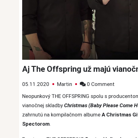
Aj The Offspring už majú vianoč
on
05.11.2020
Martin
0 Comment
Aj
Neopunkový
THE OFFSPRING spolu s producent
The
vianočnej skladby
Christmas (Baby Please Come 
Offspring
zahrnutú na kompilačnom albume
A Christmas Gi
už
Spector
om
.
majú
vianočný