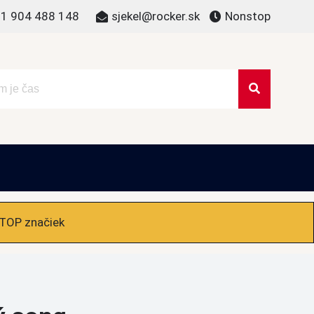
1 904 488 148
sjekel@rocker.sk
Nonstop
 TOP značiek