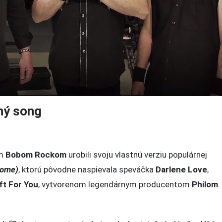
ný song
om
Bobom Rockom
urobili svoju vlastnú verziu populárnej
Home)
, ktorú pôvodne naspievala speváčka
Darlene Love
,
ft For You
, vytvorenom legendárnym producentom
Philom