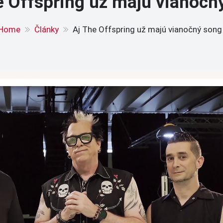
e Offspring už majú vianočn
Home
Články
Aj The Offspring už majú vianočný song