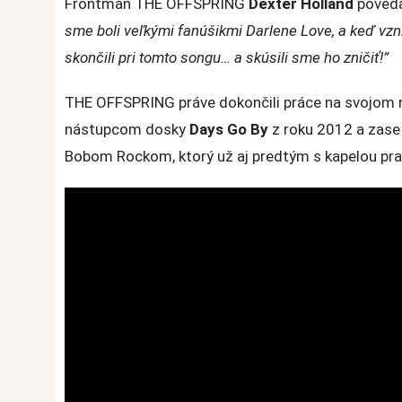
Frontman THE OFFSPRING
Dexter Holland
poveda
song
sme boli veľkými fanúšikmi Darlene Love, a keď vzn
skončili pri tomto songu… a skúsili sme ho zničiť!”
THE OFFSPRING práve dokončili práce na svojom
nástupcom dosky
Days Go By
z roku 2012 a zas
Bobom Rockom, ktorý už aj predtým s kapelou pra