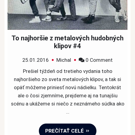
To najhoršie z metalových hudobných
klipov #4
on
25.01.2016
Michal
0 Comment
To
Prešiel týždeň od tretieho vydania toho
najhoršie
najhoršieho zo sveta metalových klipov, a tak si
z
opäť môžeme priniesť novú nádielku. Tentokrát
metalový
ale o čosi zjemníme, prejdeme aj na tunajšiu
hudobnýc
scénu a ukážeme si niečo z neznámeho súdka ako
klipov
…
#4
PREČÍTAŤ CELÉ