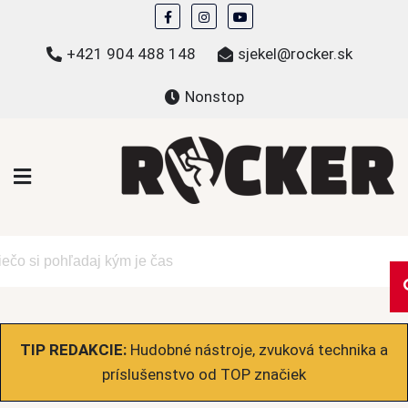
Skip
to
+421 904 488 148
sjekel@rocker.sk
content
Nonstop
ROCKER.sk
Hudobné novinky a eshop – mikiny, tričká,
bundy a ďalšie
TIP REDAKCIE:
Hudobné nástroje, zvuková technika a
príslušenstvo od TOP značiek