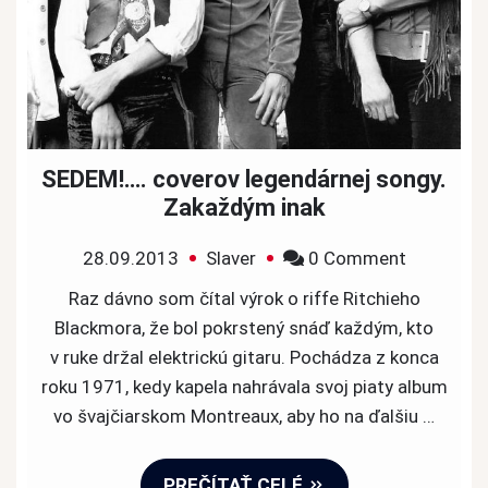
SEDEM!…. coverov legendárnej songy.
Zakaždým inak
on
28.09.2013
Slaver
0 Comment
SEDEM!….
Raz dávno som čítal výrok o riffe Ritchieho
coverov
Blackmora, že bol pokrstený snáď každým, kto
legendárn
v ruke držal elektrickú gitaru. Pochádza z konca
songy.
roku 1971, kedy kapela nahrávala svoj piaty album
Zakaždý
vo švajčiarskom Montreaux, aby ho na ďalšiu …
inak
PREČÍTAŤ CELÉ