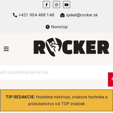
Skip
to
+421 904 488 148
sjekel@rocker.sk
content
Nonstop
ROCKER.sk
Hudobné novinky a eshop – mikiny, tričká,
bundy a ďalšie
TIP REDAKCIE:
Hudobné nástroje, zvuková technika a
príslušenstvo od TOP značiek