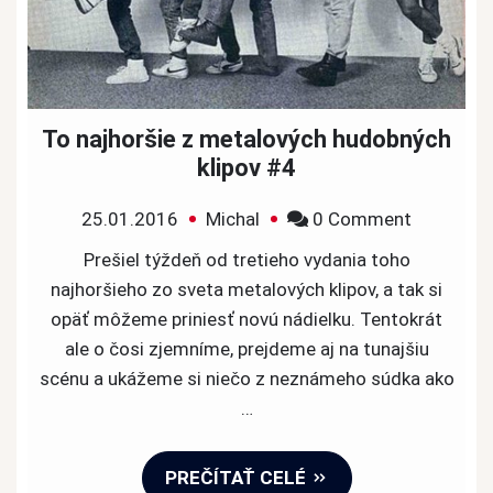
To najhoršie z metalových hudobných
klipov #4
on
25.01.2016
Michal
0 Comment
To
Prešiel týždeň od tretieho vydania toho
najhoršie
najhoršieho zo sveta metalových klipov, a tak si
z
opäť môžeme priniesť novú nádielku. Tentokrát
metalový
ale o čosi zjemníme, prejdeme aj na tunajšiu
hudobnýc
scénu a ukážeme si niečo z neznámeho súdka ako
klipov
…
#4
PREČÍTAŤ CELÉ