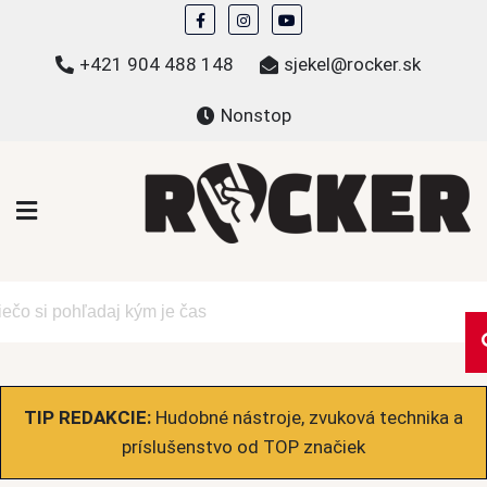
Skip
to
+421 904 488 148
sjekel@rocker.sk
content
Nonstop
ROCKER.sk
Hudobné novinky a eshop – mikiny, tričká,
bundy a ďalšie
TIP REDAKCIE:
Hudobné nástroje, zvuková technika a
príslušenstvo od TOP značiek