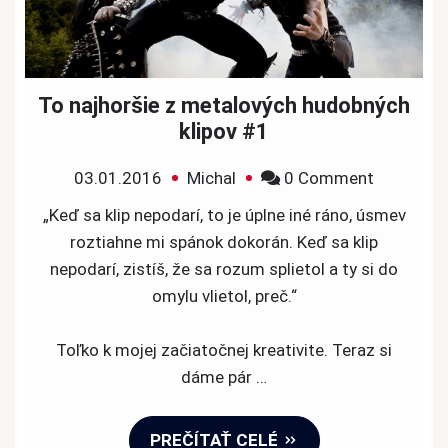
To najhoršie z metalových hudobných
klipov #1
on
03.01.2016
Michal
0 Comment
To
„Keď sa klip nepodarí, to je úplne iné ráno, úsmev
najhoršie
roztiahne mi spánok dokorán. Keď sa klip
z
nepodarí, zistíš, že sa rozum splietol a ty si do
metalový
omylu vlietol, preč.“
hudobnýc
klipov
Toľko k mojej začiatočnej kreativite. Teraz si
#1
dáme pár …
PREČÍTAŤ CELÉ