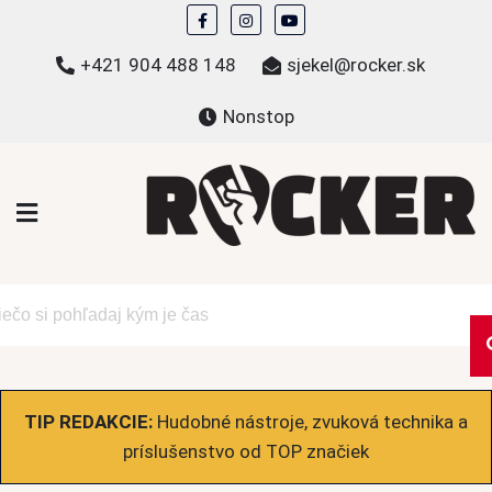
Skip
to
+421 904 488 148
sjekel@rocker.sk
content
Nonstop
ROCKER.sk
Hudobné novinky a eshop – mikiny, tričká,
bundy a ďalšie
TIP REDAKCIE:
Hudobné nástroje, zvuková technika a
príslušenstvo od TOP značiek