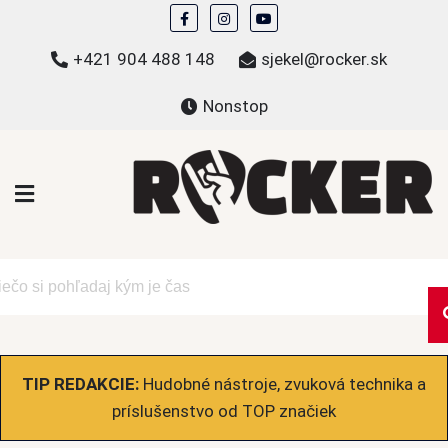
Skip
to
+421 904 488 148
sjekel@rocker.sk
content
Nonstop
ROCKER.sk
Hudobné novinky a eshop – mikiny, tričká,
bundy a ďalšie
TIP REDAKCIE:
Hudobné nástroje, zvuková technika a
príslušenstvo od TOP značiek