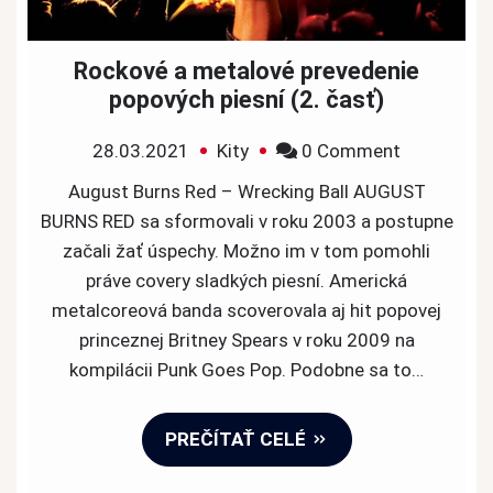
Rockové a metalové prevedenie
popových piesní (2. časť)
on
28.03.2021
Kity
0 Comment
Rockové
August Burns Red – Wrecking Ball AUGUST
a
BURNS RED sa sformovali v roku 2003 a postupne
metalové
začali žať úspechy. Možno im v tom pomohli
prevedenie
práve covery sladkých piesní. Americká
popových
metalcoreová banda scoverovala aj hit popovej
piesní
princeznej Britney Spears v roku 2009 na
(2.
kompilácii Punk Goes Pop. Podobne sa to…
časť)
PREČÍTAŤ CELÉ