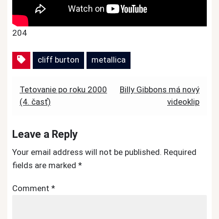
204
cliff burton
metallica
Post
Tetovanie po roku 2000
Billy Gibbons má nový
(4. časť)
videoklip
navigation
Leave a Reply
Your email address will not be published.
Required
fields are marked
*
Comment
*