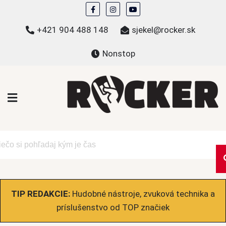
Skip
to
+421 904 488 148
sjekel@rocker.sk
content
Nonstop
ROCKER.sk
Hudobné novinky a eshop – mikiny, tričká,
bundy a ďalšie
TIP REDAKCIE:
Hudobné nástroje, zvuková technika a
príslušenstvo od TOP značiek