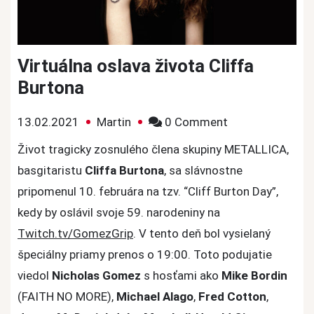
Virtuálna oslava života Cliffa
Burtona
on
13.02.2021
Martin
0 Comment
Virtuálna
Život tragicky zosnulého člena skupiny METALLICA,
oslava
basgitaristu
Cliffa Burtona
, sa slávnostne
života
pripomenul 10. februára na tzv. “Cliff Burton Day”,
Cliffa
kedy by oslávil svoje 59. narodeniny na
Burtona
Twitch.tv/GomezGrip
. V tento deň bol vysielaný
špeciálny priamy prenos o 19:00. Toto podujatie
viedol
Nicholas Gomez
s hosťami ako
Mike Bordin
(FAITH NO MORE),
Michael Alago
,
Fred Cotton
,