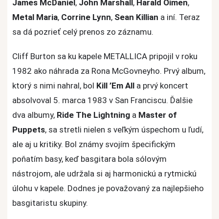
James McDaniel
,
John Marshall
,
Harald Oimen
,
Metal Maria
,
Corrine Lynn
,
Sean Killian
a iní. Teraz
sa dá pozrieť celý prenos zo záznamu.
Cliff Burton sa ku kapele METALLICA pripojil v roku
1982 ako náhrada za Rona McGovneyho. Prvý album,
ktorý s nimi nahral, bol
Kill ’Em All
a prvý koncert
absolvoval 5. marca 1983 v San Franciscu. Ďalšie
dva albumy,
Ride The Lightning
a
Master of
Puppets
, sa stretli nielen s veľkým úspechom u ľudí,
ale aj u kritiky. Bol známy svojím špecifickým
poňatím basy, keď basgitara bola sólovým
nástrojom, ale udržala si aj harmonickú a rytmickú
úlohu v kapele. Dodnes je považovaný za najlepšieho
basgitaristu skupiny.