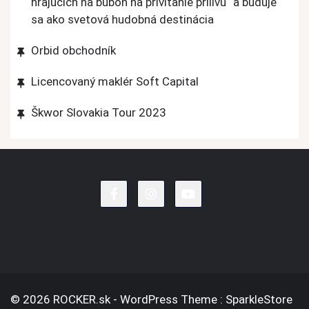
hrajúcich na bubon na privítanie prílivu“ a buduje
sa ako svetová hudobná destinácia
Orbid obchodník
Licencovaný maklér Soft Capital
Škwor Slovakia Tour 2023
© 2026 ROCKER.sk - WordPress Theme : SparkleStore