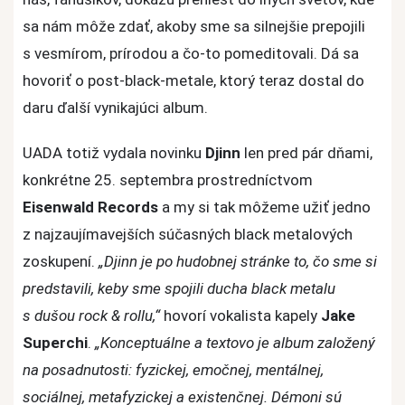
album
sa nám môže zdať, akoby sme sa silnejšie prepojili
Djinn
s vesmírom, prírodou a čo-to pomeditovali. Dá sa
hovoriť o post-black-metale, ktorý teraz dostal do
daru ďalší vynikajúci album.
UADA totiž vydala novinku
Djinn
len pred pár dňami,
konkrétne 25. septembra prostredníctvom
Eisenwald Records
a my si tak môžeme užiť jedno
z najzaujímavejších súčasných black metalových
zoskupení.
„Djinn je po hudobnej stránke to, čo sme si
predstavili, keby sme spojili ducha black metalu
s dušou rock & rollu,“
hovorí vokalista kapely
Jake
Superchi
.
„Konceptuálne a textovo je album založený
na posadnutosti: fyzickej, emočnej, mentálnej,
sociálnej, metafyzickej a existenčnej. Démoni sú