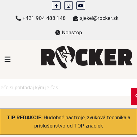
Skip
to
+421 904 488 148
sjekel@rocker.sk
content
Nonstop
ROCKER.sk
Hudobné novinky a eshop – mikiny, tričká,
bundy a ďalšie
TIP REDAKCIE:
Hudobné nástroje, zvuková technika a
príslušenstvo od TOP značiek