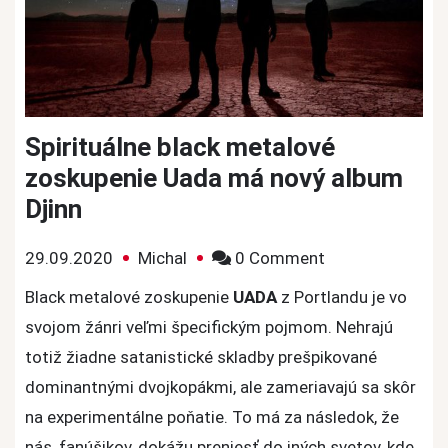
Spirituálne black metalové
zoskupenie Uada má nový album
Djinn
on
29.09.2020
Michal
0 Comment
Spirituálne
Black metalové zoskupenie
UADA
z Portlandu je vo
black
svojom žánri veľmi špecifickým pojmom. Nehrajú
metalové
totiž žiadne satanistické skladby prešpikované
zoskupenie
dominantnými dvojkopákmi, ale zameriavajú sa skôr
Uada
na experimentálne poňatie. To má za následok, že
má
nový
nás, fanúšikov, dokážu preniesť do iných svetov, kde