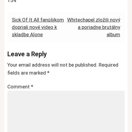
154
Post
Sick Of It All fanúšikom
Whitechapel zložili nový
dopriali nové video k
a poriadne brutálny
navigation
skladbe Alone
album
Leave a Reply
Your email address will not be published.
Required
fields are marked
*
Comment
*