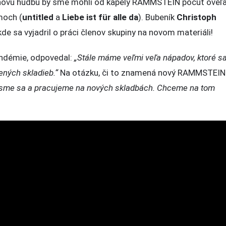
e novú hudbu by sme mohli od kapely RAMMSTEIN počuť oveľa
moch (
untitled
a
Liebe ist für alle da
). Bubeník
Christoph
 kde sa vyjadril o práci členov skupiny na novom materiáli!
andémie, odpovedal:
„Stále máme veľmi veľa nápadov, ktoré s
ných skladieb.“
Na otázku, či to znamená nový RAMMSTEIN
i sme sa a pracujeme na nových skladbách. Chceme na tom