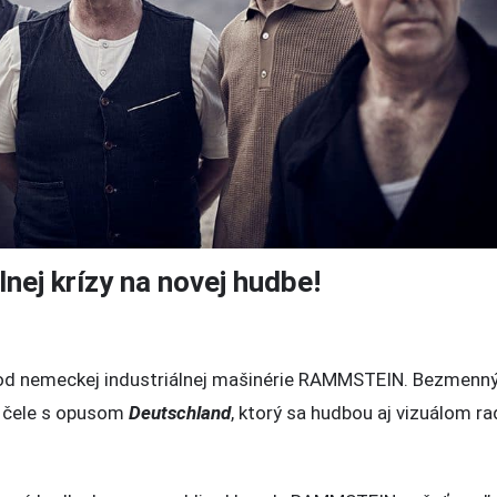
ej krízy na novej hudbe!
in
 od nemeckej industriálnej mašinérie RAMMSTEIN. Bezmenn
a čele s opusom
Deutschland
, ktorý sa hudbou aj vizuálom ra