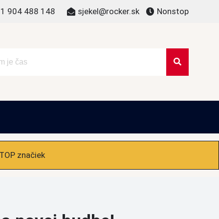
1 904 488 148
sjekel@rocker.sk
Nonstop
 TOP značiek