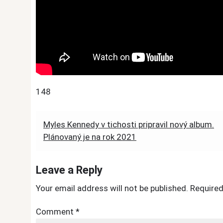
148
Post
Myles Kennedy v tichosti pripravil nový album.
Plánovaný je na rok 2021
navigation
Leave a Reply
Your email address will not be published.
Required
Comment
*