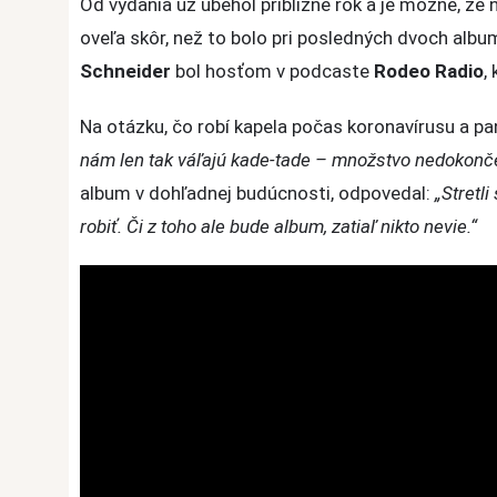
Od vydania už ubehol približne rok a je možné, ž
na
oveľa skôr, než to bolo pri posledných dvoch albu
novej
Schneider
bol hosťom v podcaste
Rodeo Radio
,
hudbe!
Na otázku, čo robí kapela počas koronavírusu a p
nám len tak váľajú kade-tade – množstvo nedokonče
album v dohľadnej budúcnosti, odpovedal:
„Stretl
robiť. Či z toho ale bude album, zatiaľ nikto nevie.“