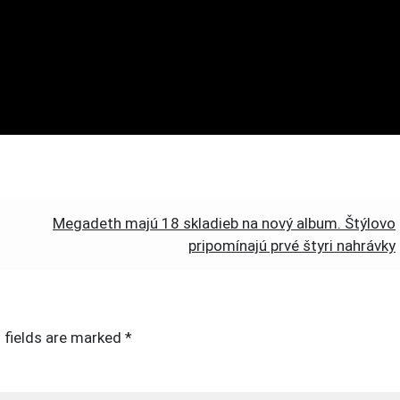
Megadeth majú 18 skladieb na nový album. Štýlovo
pripomínajú prvé štyri nahrávky
 fields are marked
*