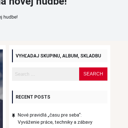
na novej hudbe!
j hudbe!
VYHĽADAJ SKUPINU, ALBUM, SKLADBU
RECENT POSTS
Nové pravidlá „času pre seba“:
Vyváženie práce, techniky a zábavy