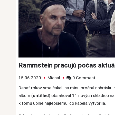
Rammstein pracujú počas aktuáln
on
15.06.2020
Michal
0 Comment
Rammste
Desať rokov sme čakali na minuloročnú nahrávku
pracujú
album (
untitled
) obsahoval 11 nových skladieb n
počas
k tomu úplne najlepšiemu, čo kapela vytvorila.
aktuálnej
krízy