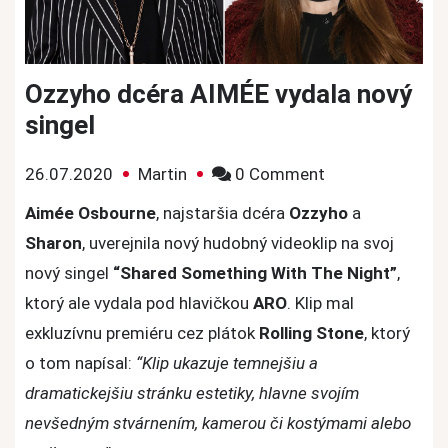
Ozzyho dcéra AIMÉE vydala nový
singel
on
26.07.2020
Martin
0 Comment
Ozzyho
Aimée Osbourne
, najstaršia dcéra
Ozzyho
a
dcéra
Sharon
, uverejnila nový hudobný videoklip na svoj
AIMÉE
nový singel
“Shared Something With The Night”
,
vydala
ktorý ale vydala pod hlavičkou
ARO
. Klip mal
nový
exkluzívnu premiéru cez plátok
Rolling Stone
, ktorý
singel
o tom napísal:
“Klip ukazuje temnejšiu a
dramatickejšiu stránku estetiky, hlavne svojím
nevšedným stvárnením, kamerou či kostýmami alebo