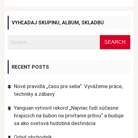
VYHĽADAJ SKUPINU, ALBUM, SKLADBU
RECENT POSTS
Nové pravidlá „času pre seba“: Vyváženie práce,
techniky a zábavy
Yanguan vytvoril rekord „Najviac ľudí súčasne
hrajúcich na bubon na privítanie prílivu“ a buduje
sa ako svetová hudobná destinácia
Orbid obchodník