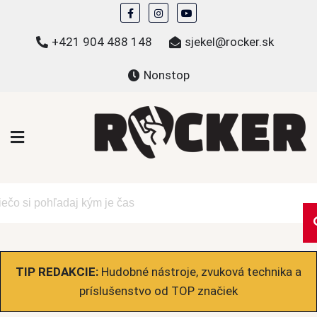
Skip
to
+421 904 488 148
sjekel@rocker.sk
content
Nonstop
ROCKER.sk
Hudobné novinky a eshop – mikiny, tričká,
bundy a ďalšie
TIP REDAKCIE:
Hudobné nástroje, zvuková technika a
príslušenstvo od TOP značiek