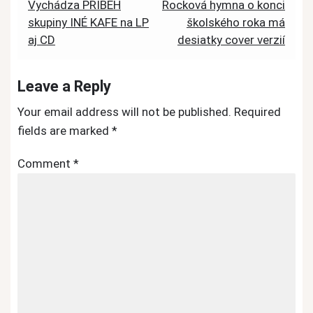
Post
Vychádza PRÍBEH
Rocková hymna o konci
skupiny INÉ KAFE na LP
školského roka má
navigation
aj CD
desiatky cover verzií
Leave a Reply
Your email address will not be published.
Required
fields are marked
*
Comment
*