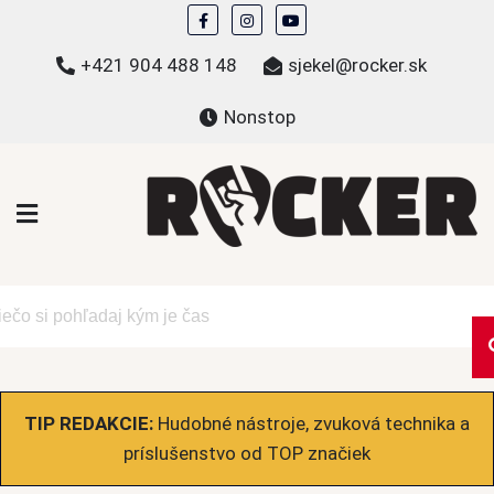
Skip
to
+421 904 488 148
sjekel@rocker.sk
content
Nonstop
ROCKER.sk
Hudobné novinky a eshop – mikiny, tričká,
bundy a ďalšie
TIP REDAKCIE:
Hudobné nástroje, zvuková technika a
príslušenstvo od TOP značiek