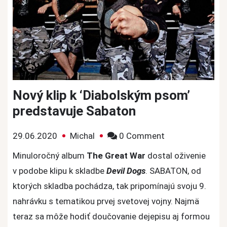
Nový klip k ‘Diabolským psom’
predstavuje Sabaton
on
29.06.2020
Michal
0 Comment
Nový
Minuloročný album
The Great War
dostal oživenie
klip
v podobe klipu k skladbe
Devil Dogs
. SABATON, od
k
ktorých skladba pochádza, tak pripomínajú svoju 9.
‘Diabolským
nahrávku s tematikou prvej svetovej vojny. Najmä
psom’
teraz sa môže hodiť doučovanie dejepisu aj formou
predstavuje