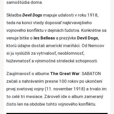
Sabaton
samoštúdia doma.
Skladba
Devil Dogs
mapuje udalosti v roku 1918,
teda na konci vtedy doposiaľ najkrvavejšieho
vojnového konfliktu v dejinách ľudstva. Konkrétne sa
venuje bitke o
les Belleas
a prezývke
Devil Dogs
,
ktorú údajne dostali americkí mariňáci. Od Nemcov
si ju vyslúžili za vytrvalosť, neoblomnosť,
húževnatosť a výnimočné strelecké schopnosti.
Zaujímavosť o albume
The Great War
: SABATON
začali s nahrávaním presne 100 rokov po ukončení
prvej svetovej vojny (11. november 1918) a trvalo im
to celé tri mesiace. Zároveň ide o album zameraný
čisto len na obdobie tohto vojnového konfliktu.