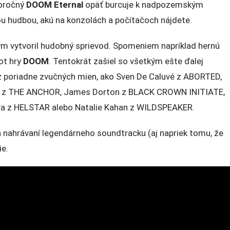
toročný
DOOM Eternal
opäť burcuje k nadpozemským
by
u hudbou, akú na konzolách a počítačoch nájdete.
ým vytvoril hudobný sprievod. Spomeniem napríklad hernú
ot hry
DOOM
. Tentokrát zašiel so všetkým ešte ďalej
 z poriadne zvučných mien, ako Sven De Caluvé z ABORTED,
e z THE ANCHOR, James Dorton z BLACK CROWN INITIATE,
ra z HELSTAR alebo Natalie Kahan z WILDSPEAKER.
a nahrávaní legendárneho soundtracku (aj napriek tomu, že
ie.