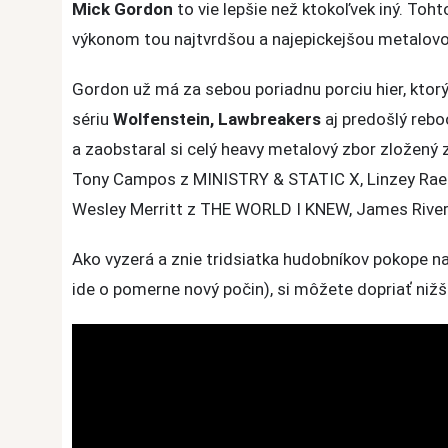
Mick Gordon
to vie lepšie než ktokoľvek iný. Toh
bezpochy
výkonom tou najtvrdšou a najepickejšou metalovo
DOOM
Eternal
Gordon už má za sebou poriadnu porciu hier, ktor
sériu
Wolfenstein, Lawbreakers
aj predošlý rebo
a zaobstaral si celý heavy metalový zbor zložený
Tony Campos z MINISTRY & STATIC X, Linzey Ra
Wesley Merritt z THE WORLD I KNEW, James Rive
Ako vyzerá a znie tridsiatka hudobníkov pokope n
ide o pomerne nový počin), si môžete dopriať nižš