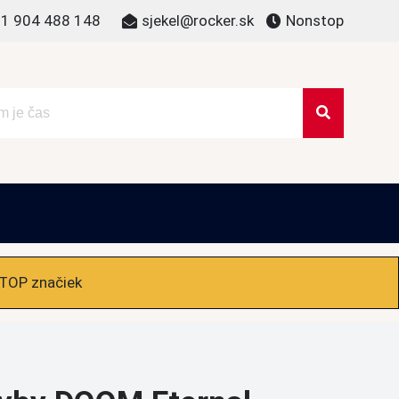
1 904 488 148
sjekel@rocker.sk
Nonstop
 TOP značiek