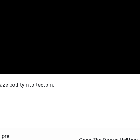
dkaze pod týmto textom.
ú pre
Open The Doors: Hellfest