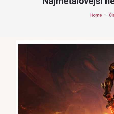
Najmetalovejší h
Home
Čl