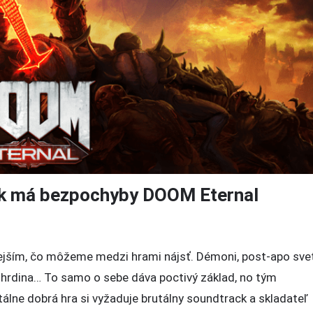
ck má bezpochyby DOOM Eternal
vejší
jším, čo môžeme medzi hrami nájsť. Démoni, post-apo svet
 hrdina… To samo o sebe dáva poctivý základ, no tým
ck
álne dobrá hra si vyžaduje brutálny soundtrack a skladateľ