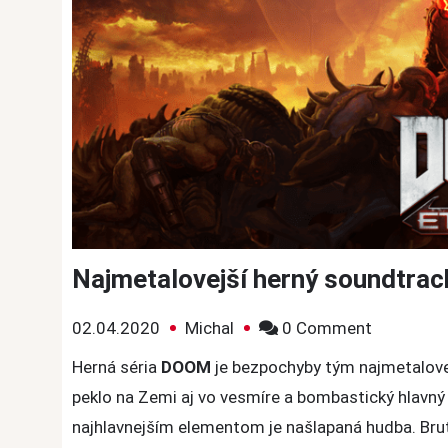
Najmetalovejší herný soundtra
on
02.04.2020
Michal
0 Comment
Najmetalo
Herná séria
DOOM
je bezpochyby tým najmetalove
herný
peklo na Zemi aj vo vesmíre a bombastický hlavný
soundtra
najhlavnejším elementom je našlapaná hudba. Brut
má