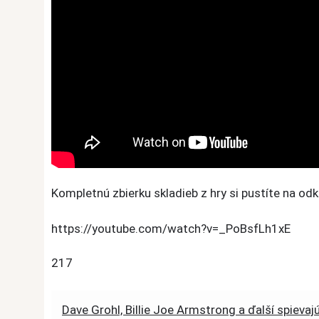
Kompletnú zbierku skladieb z hry si pustíte na o
https://youtube.com/watch?v=_PoBsfLh1xE
217
Post
Dave Grohl, Billie Joe Armstrong a ďalší spievaj