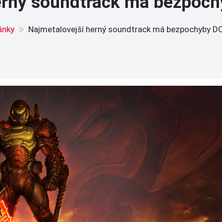
erný soundtrack má bezpoc
ánky
Najmetalovejší herný soundtrack má bezpochyby D