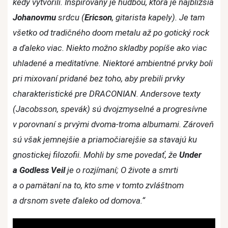
kedy vytvorili. Inšpirovaný je hudbou, ktorá je najbližšia
Johanovmu
srdcu (
Ericson
, gitarista kapely). Je tam
všetko od tradičného doom metalu až po gotický rock
a ďaleko viac. Niekto možno skladby popíše ako viac
uhladené a meditatívne. Niektoré ambientné prvky boli
pri mixovaní pridané bez toho, aby prebili prvky
charakteristické pre DRACONIAN. Andersove texty
(Jacobsson, spevák) sú dvojzmyselné a progresívne
v porovnaní s prvými dvoma-troma albumami. Zároveň
sú však jemnejšie a priamočiarejšie sa stavajú ku
gnostickej filozofii. Mohli by sme povedať, že
Under
a Godless Veil
je o rozjímaní; O živote a smrti
a o pamätaní na to, kto sme v tomto zvláštnom
a drsnom svete ďaleko od domova.“