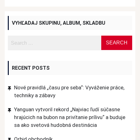
VYHĽADAJ SKUPINU, ALBUM, SKLADBU
RECENT POSTS
Nové pravidlá „času pre seba“: Vyváženie práce,
techniky a zábavy
Yanguan vytvoril rekord „Najviac ľudí súčasne
hrajúcich na bubon na privítanie prílivu“ a buduje
sa ako svetová hudobná destinácia
Orbid obchodník