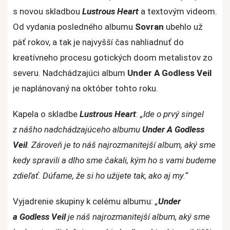
hlásia
s novou skladbou
Lustrous Heart
a textovým videom.
návrat
Od vydania posledného albumu
Sovran
ubehlo už
s
päť rokov, a tak je najvyšší čas nahliadnuť do
novou
kreatívneho procesu gotických doom metalistov zo
skladbou
Lustrous
severu. Nadchádzajúci album
Under A Godless Veil
Heart
je naplánovaný na október tohto roku.
Kapela o skladbe
Lustrous Heart
:
„Ide o prvý singel
z nášho nadchádzajúceho albumu
Under A Godless
Veil
. Zároveň je to náš najrozmanitejší album, aký sme
kedy spravili a dlho sme čakali, kým ho s vami budeme
zdieľať. Dúfame, že si ho užijete tak, ako aj my.“
Vyjadrenie skupiny k celému albumu:
„
Under
a Godless Veil
je náš najrozmanitejší album, aký sme