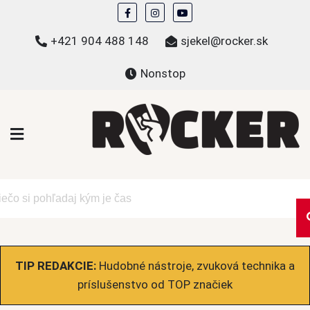
Skip
to
+421 904 488 148
sjekel@rocker.sk
content
Nonstop
ROCKER.sk
Hudobné novinky a eshop – mikiny, tričká,
bundy a ďalšie
TIP REDAKCIE:
Hudobné nástroje, zvuková technika a
príslušenstvo od TOP značiek