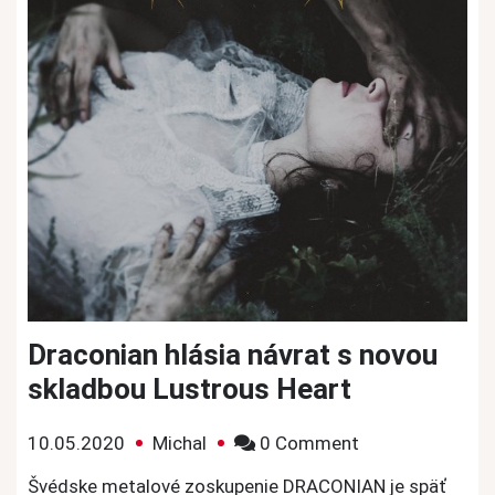
Draconian hlásia návrat s novou
skladbou Lustrous Heart
on
10.05.2020
Michal
0 Comment
Draconian
Švédske metalové zoskupenie DRACONIAN je späť