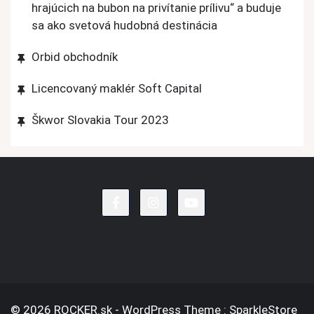
hrajúcich na bubon na privítanie prílivu“ a buduje
sa ako svetová hudobná destinácia
Orbid obchodník
Licencovaný maklér Soft Capital
Škwor Slovakia Tour 2023
© 2026 ROCKER.sk - WordPress Theme : SparkleStore