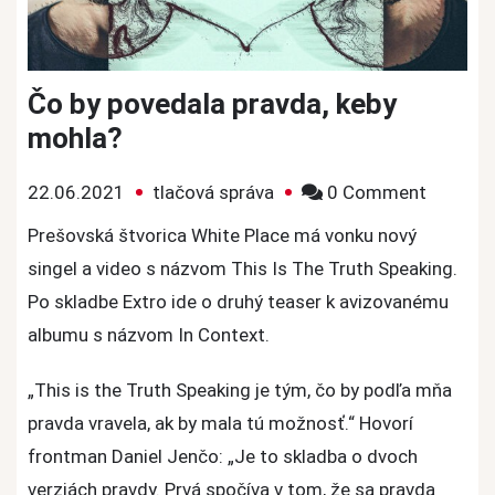
Čo by povedala pravda, keby
mohla?
on
22.06.2021
tlačová správa
0 Comment
Čo
Prešovská štvorica White Place má vonku nový
by
singel a video s názvom This Is The Truth Speaking.
povedal
Po skladbe Extro ide o druhý teaser k avizovanému
pravda,
albumu s názvom In Context.
keby
mohla?
„This is the Truth Speaking je tým, čo by podľa mňa
pravda vravela, ak by mala tú možnosť.“ Hovorí
frontman Daniel Jenčo: „Je to skladba o dvoch
verziách pravdy. Prvá spočíva v tom, že sa pravda