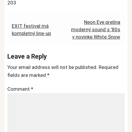
203
Post
Neon Eye prelína
EXIT festival má
moderný sound s ’80s
navigation
kompletný line-up
v novinke White Snow
Leave a Reply
Your email address will not be published.
Required
fields are marked
*
Comment
*