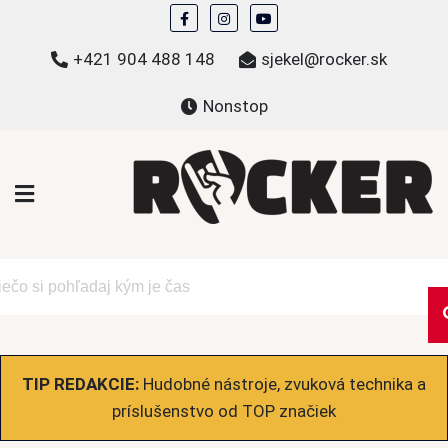
Skip
to
+421 904 488 148
sjekel@rocker.sk
content
Nonstop
ROCKER.sk
Hudobné novinky a eshop – mikiny, tričká,
bundy a ďalšie
TIP REDAKCIE:
Hudobné nástroje, zvuková technika a
príslušenstvo od TOP značiek