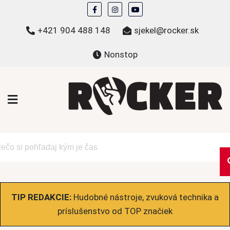
Skip
to
+421 904 488 148
sjekel@rocker.sk
content
Nonstop
ROCKER.sk
Hudobné novinky a eshop – mikiny, tričká,
bundy a ďalšie
TIP REDAKCIE:
Hudobné nástroje, zvuková technika a
príslušenstvo od TOP značiek