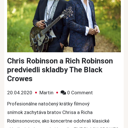
Chris Robinson a Rich Robinson
predviedli skladby The Black
Crowes
on
20.04.2020
Martin
0 Comment
Chris
Profesionálne natočený krátky filmový
Robinson
snímok zachytáva bratov Chrisa a Richa
a
Robinsonovcov, ako koncertne odohrali klasické
Rich