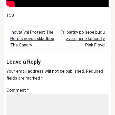
150
Post
Inovatívni Protest The
Tri piatky po sebe budú
Hero s novou skladbou
zverejnené koncerty
navigation
The Canary
Pink Floyd
Leave a Reply
Your email address will not be published.
Required
fields are marked
*
Comment
*