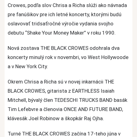
Crowes, podľa slov Chrisa a Richa slúži ako návnada
pre fanúšikov pre ich letné koncerty, ktorými budú
oslavovať tridsaťročné výročie vydania svojho
debutu “Shake Your Money Maker” v roku 1990.
Nová zostava THE BLACK CROWES odohrala dva
koncerty minulý rok v novembri, vo West Hollywoode
a v New York City.
Okrem Chrisa a Richa sú v novej inkarnácii THE
BLACK CROWES, gitarista z EARTHLESS Isaiah
Mitchell, bývalý člen TEDESCHI TRUCKS BAND basák
Tim Lefebvre a členovia ONCE AND FUTURE BAND,
klávesák Joel Robinow a škopkár Raj Ojha.
Turné THE BLACK CROWES začína 17-teho júna v