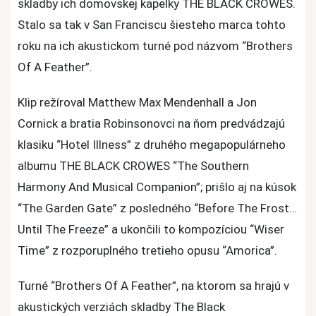
skladby ich domovskej kapelky THE BLACK CROWES.
Robinson
Stalo sa tak v San Franciscu šiesteho marca tohto
predviedli
skladby
roku na ich akustickom turné pod názvom “Brothers
The
Of A Feather”.
Black
Klip režíroval Matthew Max Mendenhall a Jon
Crowes
Cornick a bratia Robinsonovci na ňom predvádzajú
klasiku “Hotel Illness” z druhého megapopulárneho
albumu THE BLACK CROWES “The Southern
Harmony And Musical Companion”; prišlo aj na kúsok
“The Garden Gate” z posledného “Before The Frost…
Until The Freeze” a ukončili to kompozíciou “Wiser
Time” z rozporuplného tretieho opusu “Amorica”.
Turné “Brothers Of A Feather”, na ktorom sa hrajú v
akustických verziách skladby The Black